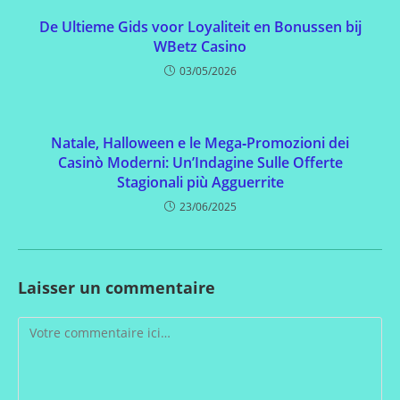
De Ultieme Gids voor Loyaliteit en Bonussen bij
WBetz Casino
03/05/2026
Natale, Halloween e le Mega‑Promozioni dei
Casinò Moderni: Un’Indagine Sulle Offerte
Stagionali più Agguerrite
23/06/2025
Laisser un commentaire
Comment