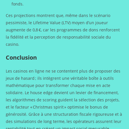
fonds.
Ces projections montrent que, même dans le scénario
pessimiste, le Lifetime Value (LTV) moyen d’un joueur
augmente de 0,8 €, car les programmes de dons renforcent
la fidélité et la perception de responsabilité sociale du
casino.
Conclusion
Les casinos en ligne ne se contentent plus de proposer des
jeux de hasard ; ils intègrent une véritable boîte à outils
mathématique pour transformer chaque mise en acte
solidaire. Le house edge devient un levier de financement,
les algorithmes de scoring guident la sélection des projets,
et le facteur « Christmas spirit » optimise le bonus de
générosité. Grâce à une structuration fiscale rigoureuse et à
des simulations de long terme, les opérateurs assurent leur
rentabilité tout en créant un impact social mesurable.