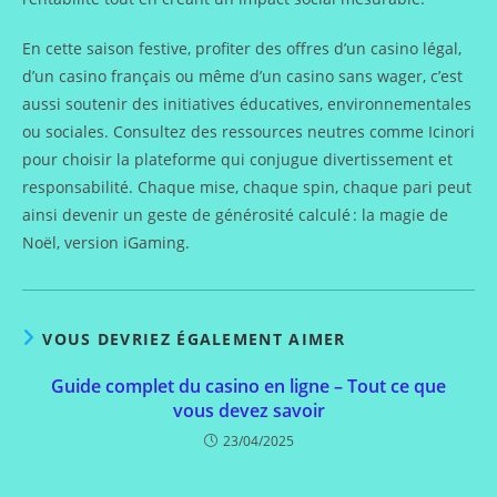
En cette saison festive, profiter des offres d’un casino légal,
d’un casino français ou même d’un casino sans wager, c’est
aussi soutenir des initiatives éducatives, environnementales
ou sociales. Consultez des ressources neutres comme Icinori
pour choisir la plateforme qui conjugue divertissement et
responsabilité. Chaque mise, chaque spin, chaque pari peut
ainsi devenir un geste de générosité calculé : la magie de
Noël, version iGaming.
VOUS DEVRIEZ ÉGALEMENT AIMER
Guide complet du casino en ligne – Tout ce que
vous devez savoir
23/04/2025