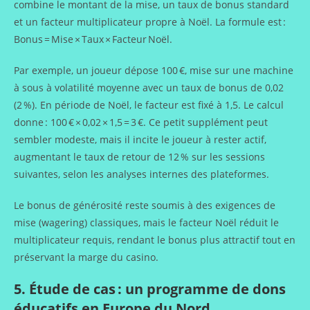
combine le montant de la mise, un taux de bonus standard
et un facteur multiplicateur propre à Noël. La formule est :
Bonus = Mise × Taux × Facteur Noël.
Par exemple, un joueur dépose 100 €, mise sur une machine
à sous à volatilité moyenne avec un taux de bonus de 0,02
(2 %). En période de Noël, le facteur est fixé à 1,5. Le calcul
donne : 100 € × 0,02 × 1,5 = 3 €. Ce petit supplément peut
sembler modeste, mais il incite le joueur à rester actif,
augmentant le taux de retour de 12 % sur les sessions
suivantes, selon les analyses internes des plateformes.
Le bonus de générosité reste soumis à des exigences de
mise (wagering) classiques, mais le facteur Noël réduit le
multiplicateur requis, rendant le bonus plus attractif tout en
préservant la marge du casino.
5. Étude de cas : un programme de dons
éducatifs en Europe du Nord