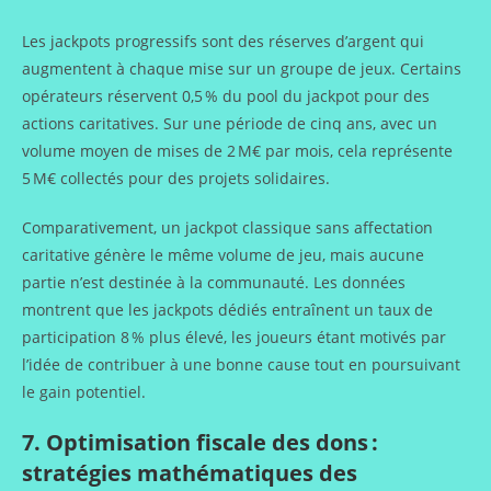
Les jackpots progressifs sont des réserves d’argent qui
augmentent à chaque mise sur un groupe de jeux. Certains
opérateurs réservent 0,5 % du pool du jackpot pour des
actions caritatives. Sur une période de cinq ans, avec un
volume moyen de mises de 2 M€ par mois, cela représente
5 M€ collectés pour des projets solidaires.
Comparativement, un jackpot classique sans affectation
caritative génère le même volume de jeu, mais aucune
partie n’est destinée à la communauté. Les données
montrent que les jackpots dédiés entraînent un taux de
participation 8 % plus élevé, les joueurs étant motivés par
l’idée de contribuer à une bonne cause tout en poursuivant
le gain potentiel.
7. Optimisation fiscale des dons :
stratégies mathématiques des