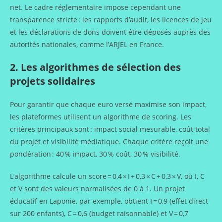
net. Le cadre réglementaire impose cependant une
transparence stricte : les rapports d’audit, les licences de jeu
et les déclarations de dons doivent être déposés auprès des
autorités nationales, comme l’ARJEL en France.
2. Les algorithmes de sélection des
projets solidaires
Pour garantir que chaque euro versé maximise son impact,
les plateformes utilisent un algorithme de scoring. Les
critères principaux sont : impact social mesurable, coût total
du projet et visibilité médiatique. Chaque critère reçoit une
pondération : 40 % impact, 30 % coût, 30 % visibilité.
L’algorithme calcule un score = 0,4 × I + 0,3 × C + 0,3 × V, où I, C
et V sont des valeurs normalisées de 0 à 1. Un projet
éducatif en Laponie, par exemple, obtient I = 0,9 (effet direct
sur 200 enfants), C = 0,6 (budget raisonnable) et V = 0,7