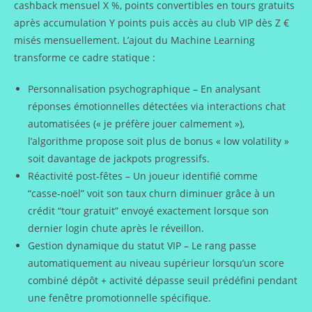
cashback mensuel X %, points convertibles en tours gratuits
après accumulation Y points puis accès au club VIP dès Z €
misés mensuellement. L’ajout du Machine Learning
transforme ce cadre statique :
Personnalisation psychographique – En analysant
réponses émotionnelles détectées via interactions chat
automatisées (« je préfère jouer calmement »),
l’algorithme propose soit plus de bonus « low volatility »
soit davantage de jackpots progressifs.
Réactivité post‑fêtes – Un joueur identifié comme
“casse‑noël” voit son taux churn diminuer grâce à un
crédit “tour gratuit” envoyé exactement lorsque son
dernier login chute après le réveillon.
Gestion dynamique du statut VIP – Le rang passe
automatiquement au niveau supérieur lorsqu’un score
combiné dépôt + activité dépasse seuil prédéfini pendant
une fenêtre promotionnelle spécifique.