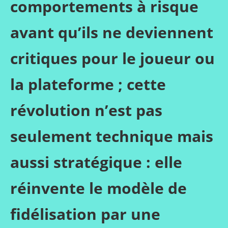
comportements à risque
avant qu’ils ne deviennent
critiques pour le joueur ou
la plateforme ; cette
révolution n’est pas
seulement technique mais
aussi stratégique : elle
réinvente le modèle de
fidélisation par une