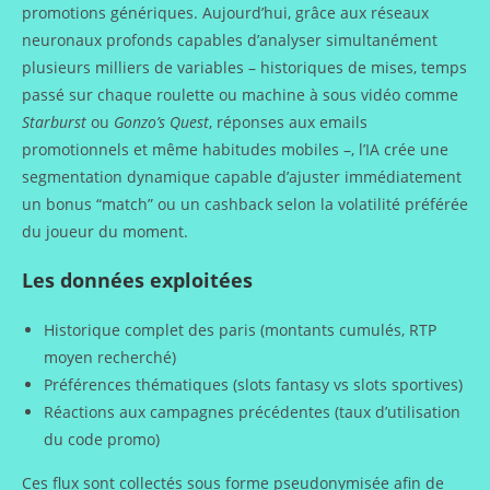
promotions génériques. Aujourd’hui, grâce aux réseaux
neuronaux profonds capables d’analyser simultanément
plusieurs milliers de variables – historiques de mises, temps
passé sur chaque roulette ou machine à sous vidéo comme
Starburst
ou
Gonzo’s Quest
, réponses aux emails
promotionnels et même habitudes mobiles –, l’IA crée une
segmentation dynamique capable d’ajuster immédiatement
un bonus “match” ou un cashback selon la volatilité préférée
du joueur du moment.
Les données exploitées
Historique complet des paris (montants cumulés, RTP
moyen recherché)
Préférences thématiques (slots fantasy vs slots sportives)
Réactions aux campagnes précédentes (taux d’utilisation
du code promo)
Ces flux sont collectés sous forme pseudonymisée afin de