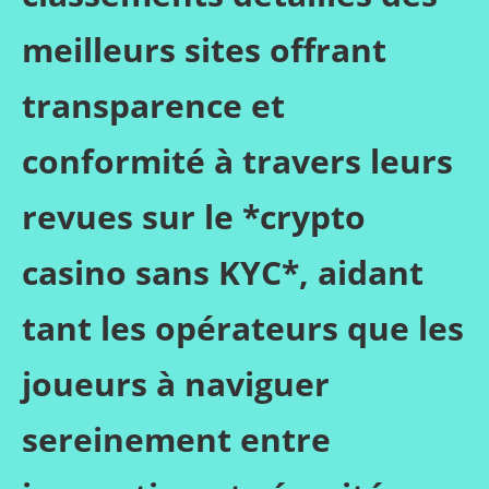
meilleurs sites offrant
transparence et
conformité à travers leurs
revues sur le *crypto
casino sans KYC*, aidant
tant les opérateurs que les
joueurs à naviguer
sereinement entre