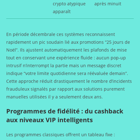
crypto atypique
après minuit
apparaît
En période décembrale ces systèmes reconnaissent
rapidement un pic soudain lié aux promotions “25 jours de
Noël”. Ils ajustent automatiquement les plafonds de mise
tout en conservant une expérience fluide : aucun pop‑up
intrusif n’interrompt la partie mais un message discret
indique “votre limite quotidienne sera réévaluée demain”.
Cette approche réduit drastiquement le nombre d’incidents
frauduleux signalés par rapport aux solutions purement
manuelles utilisées il y a seulement deux ans.
Programmes de fidélité : du cashback
aux niveaux VIP intelligents
Les programmes classiques offrent un tableau fixe :