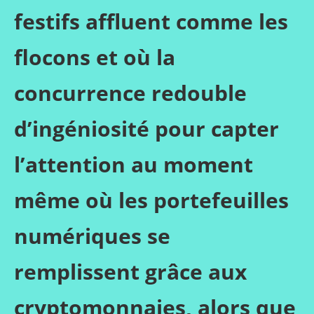
festifs affluent comme les
flocons et où la
concurrence redouble
d’ingéniosité pour capter
l’attention au moment
même où les portefeuilles
numériques se
remplissent grâce aux
cryptomonnaies, alors que