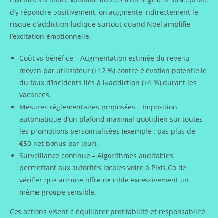
d’y répondre positivement, on augmente indirectement le
risque d’addiction ludique surtout quand Noël amplifie
l’excitation émotionnelle.
Coût vs bénéfice – Augmentation estimée du revenu
moyen par utilisateur (+12 %) contre élévation potentielle
du taux d’incidents liés à l« addiction (+4 %) durant les
vacances.
Mesures réglementaires proposées – Imposition
automatique d’un plafond maximal quotidien sur toutes
les promotions personnalisées (exemple : pas plus de
€50 net bonus par jour).
Surveillance continue – Algorithmes auditables
permettant aux autorités locales voire à Pixis.Co de
vérifier que aucune offre ne cible excessivement un
même groupe sensible.
Ces actions visent à équilibrer profitabilité et responsabilité