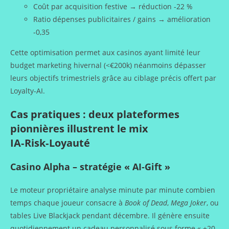
Coût par acquisition festive → réduction ‑22 %
Ratio dépenses publicitaires / gains → amélioration
‑0,35
Cette optimisation permet aux casinos ayant limité leur
budget marketing hivernal (<€200k) néanmoins dépasser
leurs objectifs trimestriels grâce au ciblage précis offert par
Loyalty‑AI.
Cas pratiques : deux plateformes
pionnières illustrent le mix
IA‑Risk‑Loyauté
Casino Alpha – stratégie « AI‑Gift »
Le moteur propriétaire analyse minute par minute combien
temps chaque joueur consacre à
Book of Dead
,
Mega Joker
, ou
tables Live Blackjack pendant décembre. Il génère ensuite
quotidiennement un cadeau personnalisé sous forme « +20