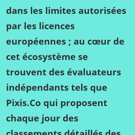
dans les limites autorisées
par les licences
européennes ; au cœur de
cet écosystème se
trouvent des évaluateurs
indépendants tels que
Pixis.Co qui proposent
chaque jour des
classements détaillés des