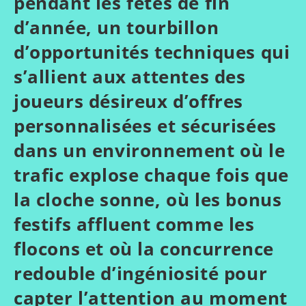
pendant les fêtes de fin
d’année, un tourbillon
d’opportunités techniques qui
s’allient aux attentes des
joueurs désireux d’offres
personnalisées et sécurisées
dans un environnement où le
trafic explose chaque fois que
la cloche sonne, où les bonus
festifs affluent comme les
flocons et où la concurrence
redouble d’ingéniosité pour
capter l’attention au moment