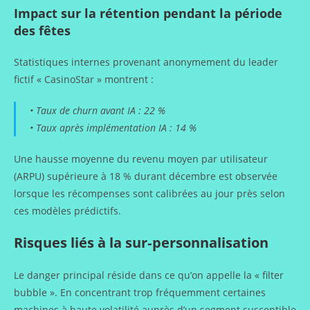
Impact sur la rétention pendant la période
des fêtes
Statistiques internes provenant anonymement du leader
fictif « CasinoStar » montrent :
• Taux de churn avant IA : 22 %
• Taux après implémentation IA : 14 %
Une hausse moyenne du revenu moyen par utilisateur
(ARPU) supérieure à 18 % durant décembre est observée
lorsque les récompenses sont calibrées au jour près selon
ces modèles prédictifs.
Risques liés à la sur‑personnalisation
Le danger principal réside dans ce qu’on appelle la « filter
bubble ». En concentrant trop fréquemment certaines
machines à haute volatilité auprès d’un segment susceptible