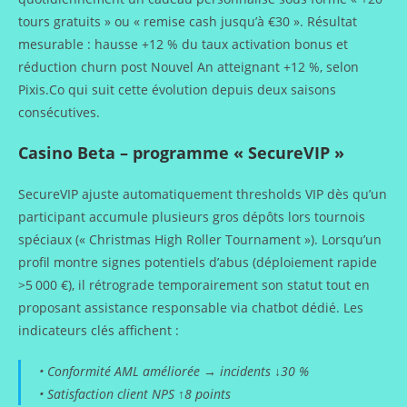
tours gratuits » ou « remise cash jusqu’à €30 ». Résultat
mesurable : hausse +12 % du taux activation bonus et
réduction churn post Nouvel An atteignant +12 %, selon
Pixis.Co qui suit cette évolution depuis deux saisons
consécutives.
Casino Beta – programme « SecureVIP »
SecureVIP ajuste automatiquement thresholds VIP dès qu’un
participant accumule plusieurs gros dépôts lors tournois
spéciaux (« Christmas High Roller Tournament »). Lorsqu’un
profil montre signes potentiels d’abus (déploiement rapide
>5 000 €), il rétrograde temporairement son statut tout en
proposant assistance responsable via chatbot dédié. Les
indicateurs clés affichent :
• Conformité AML améliorée → incidents ↓30 %
• Satisfaction client NPS ↑8 points