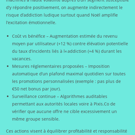
d’y répondre positivement, on augmente indirectement le
risque d’addiction ludique surtout quand Noël amplifie
l’excitation émotionnelle.
Coût vs bénéfice – Augmentation estimée du revenu
moyen par utilisateur (+12 %) contre élévation potentielle
du taux d’incidents liés à l« addiction (+4 %) durant les
vacances.
Mesures réglementaires proposées – Imposition
automatique d’un plafond maximal quotidien sur toutes
les promotions personnalisées (exemple : pas plus de
€50 net bonus par jour).
Surveillance continue – Algorithmes auditables
permettant aux autorités locales voire à Pixis.Co de
vérifier que aucune offre ne cible excessivement un
même groupe sensible.
Ces actions visent à équilibrer profitabilité et responsabilité