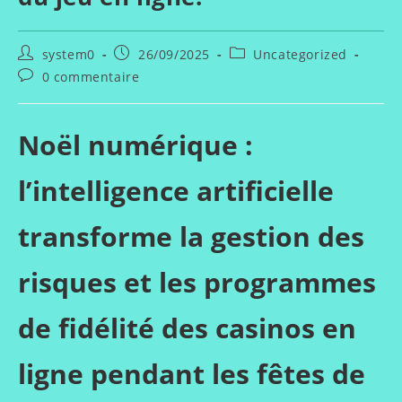
Auteur/autrice
Publication
Post
system0
26/09/2025
Uncategorized
de
publiée :
category:
Commentaires
0 commentaire
la
de
publication :
la
publication :
Noël numérique :
l’intelligence artificielle
transforme la gestion des
risques et les programmes
de fidélité des casinos en
ligne pendant les fêtes de