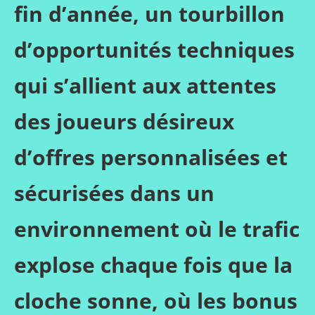
fin d’année, un tourbillon
d’opportunités techniques
qui s’allient aux attentes
des joueurs désireux
d’offres personnalisées et
sécurisées dans un
environnement où le trafic
explose chaque fois que la
cloche sonne, où les bonus