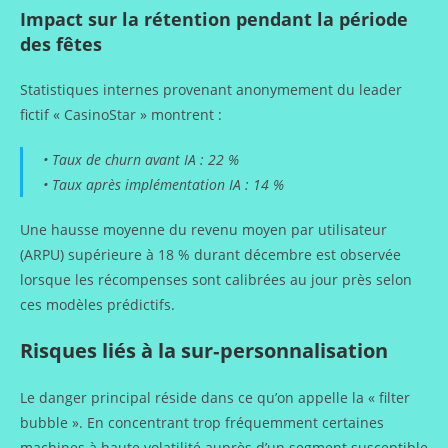
Impact sur la rétention pendant la période
des fêtes
Statistiques internes provenant anonymement du leader
fictif « CasinoStar » montrent :
• Taux de churn avant IA : 22 %
• Taux après implémentation IA : 14 %
Une hausse moyenne du revenu moyen par utilisateur
(ARPU) supérieure à 18 % durant décembre est observée
lorsque les récompenses sont calibrées au jour près selon
ces modèles prédictifs.
Risques liés à la sur‑personnalisation
Le danger principal réside dans ce qu’on appelle la « filter
bubble ». En concentrant trop fréquemment certaines
machines à haute volatilité auprès d’un segment susceptible