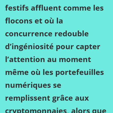
festifs affluent comme les
flocons et où la
concurrence redouble
d’ingéniosité pour capter
l’attention au moment
même où les portefeuilles
numériques se
remplissent grâce aux
cryptomonnaies, alors que