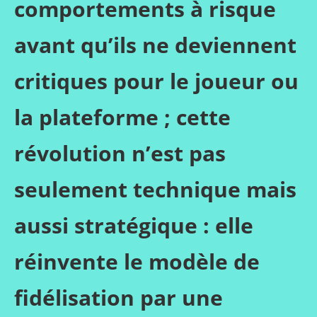
comportements à risque
avant qu’ils ne deviennent
critiques pour le joueur ou
la plateforme ; cette
révolution n’est pas
seulement technique mais
aussi stratégique : elle
réinvente le modèle de
fidélisation par une