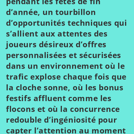
pendant les fêtes de fin
d’année, un tourbillon
d’opportunités techniques qui
s’allient aux attentes des
joueurs désireux d’offres
personnalisées et sécurisées
dans un environnement où le
trafic explose chaque fois que
la cloche sonne, où les bonus
festifs affluent comme les
flocons et où la concurrence
redouble d’ingéniosité pour
capter l’attention au moment