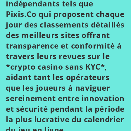
indépendants tels que
Pixis.Co qui proposent chaque
jour des classements détaillés
des meilleurs sites offrant
transparence et conformité à
travers leurs revues sur le
*crypto casino sans KYC*,
aidant tant les opérateurs
que les joueurs à naviguer
sereinement entre innovation
et sécurité pendant la période
la plus lucrative du calendrier
du jeu en ligne.