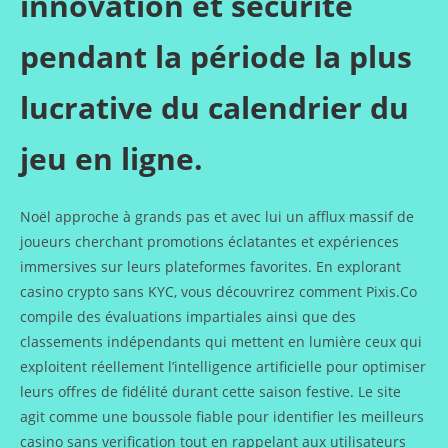
innovation et sécurité
pendant la période la plus
lucrative du calendrier du
jeu en ligne.
Noël approche à grands pas et avec lui un afflux massif de
joueurs cherchant promotions éclatantes et expériences
immersives sur leurs plateformes favorites. En explorant
casino crypto sans KYC, vous découvrirez comment Pixis.Co
compile des évaluations impartiales ainsi que des
classements indépendants qui mettent en lumière ceux qui
exploitent réellement l’intelligence artificielle pour optimiser
leurs offres de fidélité durant cette saison festive. Le site
agit comme une boussole fiable pour identifier les meilleurs
casino sans verification tout en rappelant aux utilisateurs