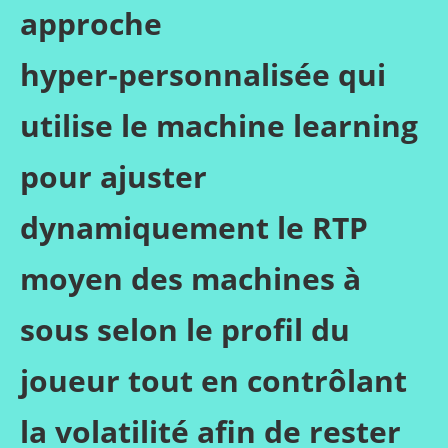
approche
hyper‑personnalisée qui
utilise le machine learning
pour ajuster
dynamiquement le RTP
moyen des machines à
sous selon le profil du
joueur tout en contrôlant
la volatilité afin de rester