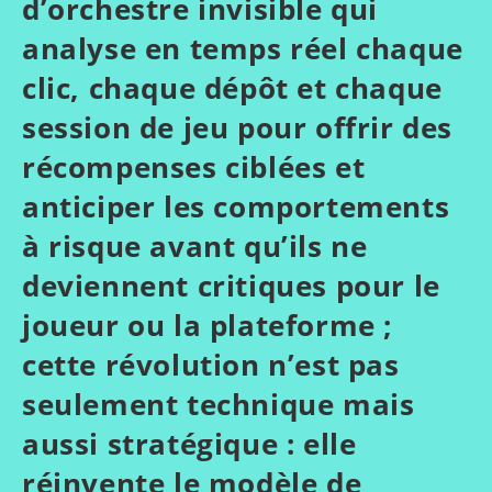
d’orchestre invisible qui
analyse en temps réel chaque
clic, chaque dépôt et chaque
session de jeu pour offrir des
récompenses ciblées et
anticiper les comportements
à risque avant qu’ils ne
deviennent critiques pour le
joueur ou la plateforme ;
cette révolution n’est pas
seulement technique mais
aussi stratégique : elle
réinvente le modèle de