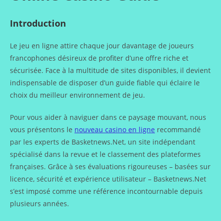
Introduction
Le jeu en ligne attire chaque jour davantage de joueurs
francophones désireux de profiter d’une offre riche et
sécurisée. Face à la multitude de sites disponibles, il devient
indispensable de disposer d’un guide fiable qui éclaire le
choix du meilleur environnement de jeu.
Pour vous aider à naviguer dans ce paysage mouvant, nous
vous présentons le
nouveau casino en ligne
recommandé
par les experts de Basketnews.Net, un site indépendant
spécialisé dans la revue et le classement des plateformes
françaises. Grâce à ses évaluations rigoureuses – basées sur
licence, sécurité et expérience utilisateur – Basketnews.Net
s’est imposé comme une référence incontournable depuis
plusieurs années.