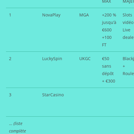
MAX
MAJE
1
NovaPlay
MGA
+200 %
Slots
jusqu’à
vidéo
€600
Live
+100
deale
FT
2
LuckySpin
UKGC
€50
Black
sans
+
dépôt
Roule
+ €300
3
StarCasino
…
(liste
complète