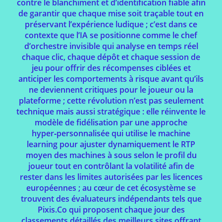
contre le blanchiment et d’identification fiable afin
de garantir que chaque mise soit traçable tout en
préservant l’expérience ludique ; c’est dans ce
contexte que l’IA se positionne comme le chef
d’orchestre invisible qui analyse en temps réel
chaque clic, chaque dépôt et chaque session de
jeu pour offrir des récompenses ciblées et
anticiper les comportements à risque avant qu’ils
ne deviennent critiques pour le joueur ou la
plateforme ; cette révolution n’est pas seulement
technique mais aussi stratégique : elle réinvente le
modèle de fidélisation par une approche
hyper‑personnalisée qui utilise le machine
learning pour ajuster dynamiquement le RTP
moyen des machines à sous selon le profil du
joueur tout en contrôlant la volatilité afin de
rester dans les limites autorisées par les licences
européennes ; au cœur de cet écosystème se
trouvent des évaluateurs indépendants tels que
Pixis.Co qui proposent chaque jour des
classements détaillés des meilleurs sites offrant