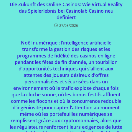
Die Zukunft des Online‑Casinos: Wie Virtual Reality
das Spielerlebnis bei Casinolab Casino neu
definiert
27/03/2026
Noël numérique : l’intelligence artificielle
transforme la gestion des risques et les
programmes de fidélité des casinos en ligne
pendant les fêtes de fin d’année, un tourbillon
d’opportunités techniques qui s’allient aux
attentes des joueurs désireux d’offres
personnalisées et sécurisées dans un
environnement où le trafic explose chaque fois
que la cloche sonne, où les bonus festifs affluent
comme les flocons et où la concurrence redouble
d’ingéniosité pour capter l’attention au moment
même où les portefeuilles numériques se
remplissent grâce aux cryptomonnaies, alors que
les régulateurs renforcent leurs exigences de lutte