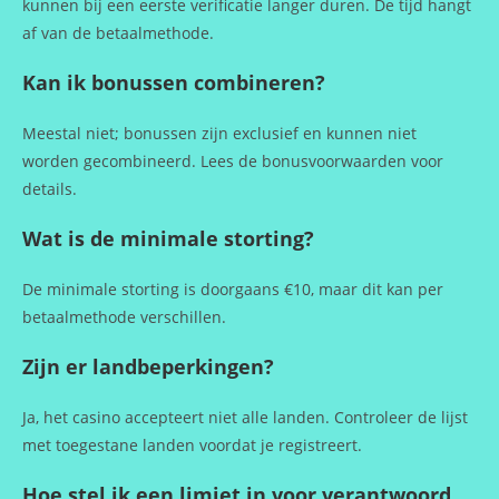
kunnen bij een eerste verificatie langer duren. De tijd hangt
af van de betaalmethode.
Kan ik bonussen combineren?
Meestal niet; bonussen zijn exclusief en kunnen niet
worden gecombineerd. Lees de bonusvoorwaarden voor
details.
Wat is de minimale storting?
De minimale storting is doorgaans €10, maar dit kan per
betaalmethode verschillen.
Zijn er landbeperkingen?
Ja, het casino accepteert niet alle landen. Controleer de lijst
met toegestane landen voordat je registreert.
Hoe stel ik een limiet in voor verantwoord