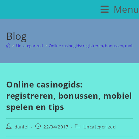
Skip
Menu
to
content
Blog
>
Uncategorized
>
Online casinogids: registreren, bonussen, mobiel 
Online casinogids:
registreren, bonussen, mobiel
spelen en tips
Auteur/autrice
Publication
Post
daniel
22/04/2017
Uncategorized
de
publiée :
category:
la