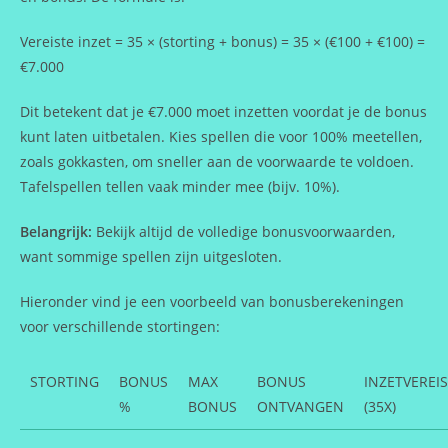
Vereiste inzet = 35 × (storting + bonus) = 35 × (€100 + €100) =
€7.000
Dit betekent dat je €7.000 moet inzetten voordat je de bonus
kunt laten uitbetalen. Kies spellen die voor 100% meetellen,
zoals gokkasten, om sneller aan de voorwaarde te voldoen.
Tafelspellen tellen vaak minder mee (bijv. 10%).
Belangrijk:
Bekijk altijd de volledige bonusvoorwaarden,
want sommige spellen zijn uitgesloten.
Hieronder vind je een voorbeeld van bonusberekeningen
voor verschillende stortingen:
STORTING
BONUS
MAX
BONUS
INZETVEREI
%
BONUS
ONTVANGEN
(35X)