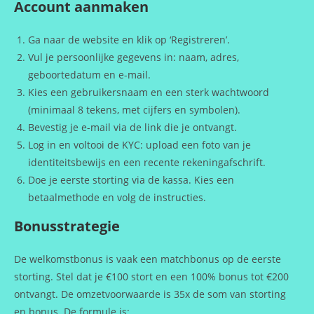
Account aanmaken
Ga naar de website en klik op ‘Registreren’.
Vul je persoonlijke gegevens in: naam, adres,
geboortedatum en e-mail.
Kies een gebruikersnaam en een sterk wachtwoord
(minimaal 8 tekens, met cijfers en symbolen).
Bevestig je e-mail via de link die je ontvangt.
Log in en voltooi de KYC: upload een foto van je
identiteitsbewijs en een recente rekeningafschrift.
Doe je eerste storting via de kassa. Kies een
betaalmethode en volg de instructies.
Bonusstrategie
De welkomstbonus is vaak een matchbonus op de eerste
storting. Stel dat je €100 stort en een 100% bonus tot €200
ontvangt. De omzetvoorwaarde is 35x de som van storting
en bonus. De formule is: