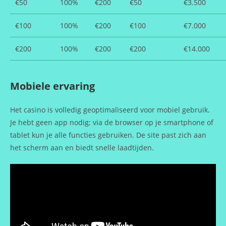
€50
100%
€200
€50
€3.500
€100
100%
€200
€100
€7.000
€200
100%
€200
€200
€14.000
Mobiele ervaring
Het casino is volledig geoptimaliseerd voor mobiel gebruik.
Je hebt geen app nodig; via de browser op je smartphone of
tablet kun je alle functies gebruiken. De site past zich aan
het scherm aan en biedt snelle laadtijden.