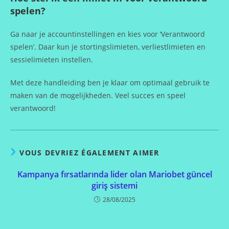
spelen?
Ga naar je accountinstellingen en kies voor ‘Verantwoord
spelen’. Daar kun je stortingslimieten, verliestlimieten en
sessielimieten instellen.
Met deze handleiding ben je klaar om optimaal gebruik te
maken van de mogelijkheden. Veel succes en speel
verantwoord!
VOUS DEVRIEZ ÉGALEMENT AIMER
Kampanya fırsatlarında lider olan Mariobet güncel
giriş sistemi
28/08/2025