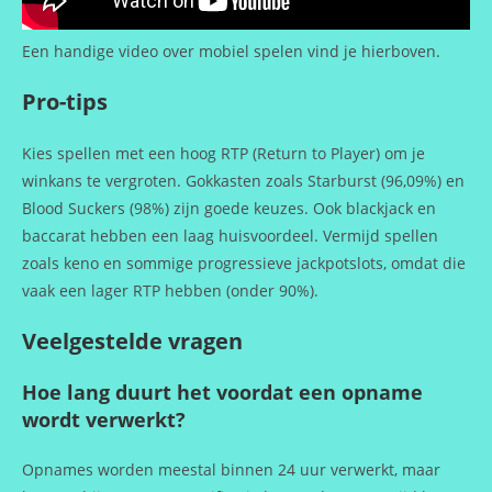
Een handige video over mobiel spelen vind je hierboven.
Pro-tips
Kies spellen met een hoog RTP (Return to Player) om je
winkans te vergroten. Gokkasten zoals Starburst (96,09%) en
Blood Suckers (98%) zijn goede keuzes. Ook blackjack en
baccarat hebben een laag huisvoordeel. Vermijd spellen
zoals keno en sommige progressieve jackpotslots, omdat die
vaak een lager RTP hebben (onder 90%).
Veelgestelde vragen
Hoe lang duurt het voordat een opname
wordt verwerkt?
Opnames worden meestal binnen 24 uur verwerkt, maar