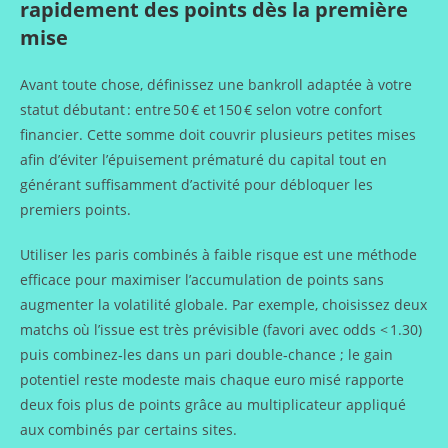
rapidement des points dès la première
mise
Avant toute chose, définissez une bankroll adaptée à votre
statut débutant : entre 50 € et 150 € selon votre confort
financier. Cette somme doit couvrir plusieurs petites mises
afin d’éviter l’épuisement prématuré du capital tout en
générant suffisamment d’activité pour débloquer les
premiers points.
Utiliser les paris combinés à faible risque est une méthode
efficace pour maximiser l’accumulation de points sans
augmenter la volatilité globale. Par exemple, choisissez deux
matchs où l’issue est très prévisible (favori avec odds < 1.30)
puis combinez‑les dans un pari double‑chance ; le gain
potentiel reste modeste mais chaque euro misé rapporte
deux fois plus de points grâce au multiplicateur appliqué
aux combinés par certains sites.