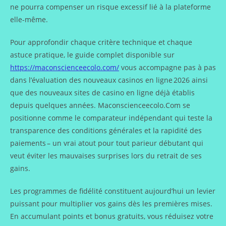
ne pourra compenser un risque excessif lié à la plateforme
elle-même.
Pour approfondir chaque critère technique et chaque
astuce pratique, le guide complet disponible sur
https://maconscienceecolo.com/
vous accompagne pas à pas
dans l’évaluation des nouveaux casinos en ligne 2026 ainsi
que des nouveaux sites de casino en ligne déjà établis
depuis quelques années. Maconscienceecolo.Com se
positionne comme le comparateur indépendant qui teste la
transparence des conditions générales et la rapidité des
paiements – un vrai atout pour tout parieur débutant qui
veut éviter les mauvaises surprises lors du retrait de ses
gains.
Les programmes de fidélité constituent aujourd’hui un levier
puissant pour multiplier vos gains dès les premières mises.
En accumulant points et bonus gratuits, vous réduisez votre