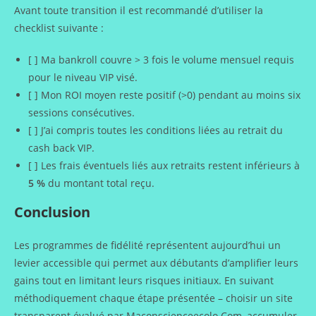
Avant toute transition il est recommandé d’utiliser la
checklist suivante :
[ ] Ma bankroll couvre > 3 fois le volume mensuel requis
pour le niveau VIP visé.
[ ] Mon ROI moyen reste positif (>0) pendant au moins six
sessions consécutives.
[ ] J’ai compris toutes les conditions liées au retrait du
cash back VIP.
[ ] Les frais éventuels liés aux retraits restent inférieurs à
5 %
du montant total reçu.
Conclusion
Les programmes de fidélité représentent aujourd’hui un
levier accessible qui permet aux débutants d’amplifier leurs
gains tout en limitant leurs risques initiaux. En suivant
méthodiquement chaque étape présentée – choisir un site
transparent évalué par Maconscienceecolo.Com, accumuler