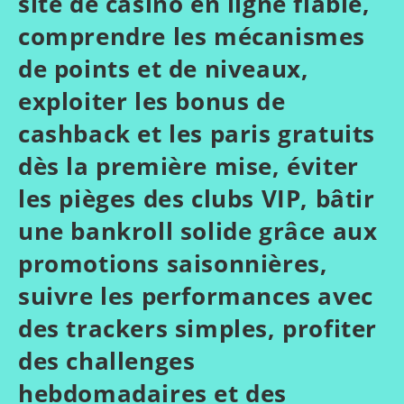
site de casino en ligne fiable,
comprendre les mécanismes
de points et de niveaux,
exploiter les bonus de
cashback et les paris gratuits
dès la première mise, éviter
les pièges des clubs VIP, bâtir
une bankroll solide grâce aux
promotions saisonnières,
suivre les performances avec
des trackers simples, profiter
des challenges
hebdomadaires et des