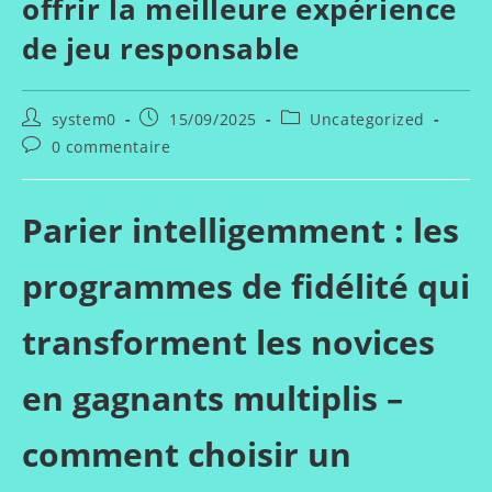
offrir la meilleure expérience
de jeu responsable
Auteur/autrice
Publication
Post
system0
15/09/2025
Uncategorized
de
publiée :
category:
Commentaires
0 commentaire
la
de
publication :
la
publication :
Parier intelligemment : les
programmes de fidélité qui
transforment les novices
en gagnants multiplis –
comment choisir un