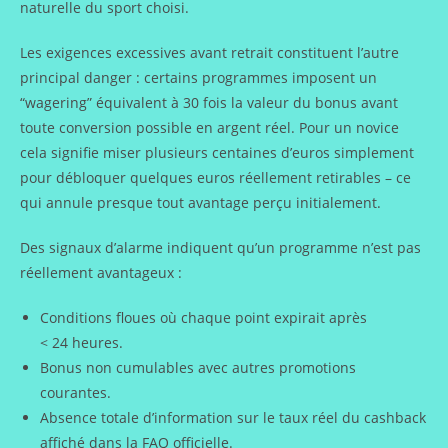
naturelle du sport choisi.
Les exigences excessives avant retrait constituent l’autre
principal danger : certains programmes imposent un
“wagering” équivalent à 30 fois la valeur du bonus avant
toute conversion possible en argent réel. Pour un novice
cela signifie miser plusieurs centaines d’euros simplement
pour débloquer quelques euros réellement retirables – ce
qui annule presque tout avantage perçu initialement.
Des signaux d’alarme indiquent qu’un programme n’est pas
réellement avantageux :
Conditions floues où chaque point expirait après
< 24 heures.
Bonus non cumulables avec autres promotions
courantes.
Absence totale d’information sur le taux réel du cashback
affiché dans la FAQ officielle.