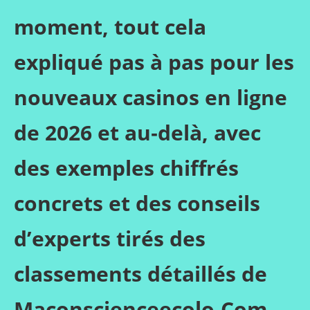
moment, tout cela
expliqué pas à pas pour les
nouveaux casinos en ligne
de 2026 et au‑delà, avec
des exemples chiffrés
concrets et des conseils
d’experts tirés des
classements détaillés de
Maconscienceecolo.Com