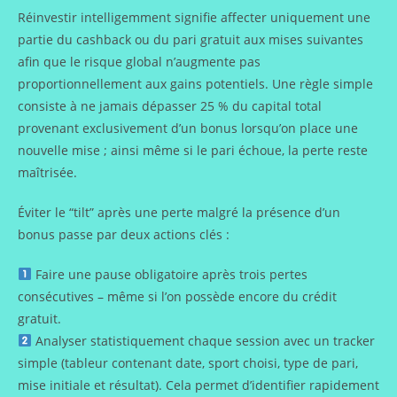
Réinvestir intelligemment signifie affecter uniquement une
partie du cashback ou du pari gratuit aux mises suivantes
afin que le risque global n’augmente pas
proportionnellement aux gains potentiels. Une règle simple
consiste à ne jamais dépasser 25 % du capital total
provenant exclusivement d’un bonus lorsqu’on place une
nouvelle mise ; ainsi même si le pari échoue, la perte reste
maîtrisée.
Éviter le “tilt” après une perte malgré la présence d’un
bonus passe par deux actions clés :
Faire une pause obligatoire après trois pertes
consécutives – même si l’on possède encore du crédit
gratuit.
Analyser statistiquement chaque session avec un tracker
simple (tableur contenant date, sport choisi, type de pari,
mise initiale et résultat). Cela permet d’identifier rapidement