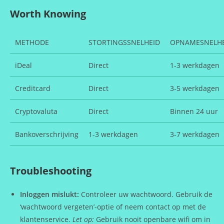
Worth Knowing
METHODE
STORTINGSSNELHEID
OPNAMESNELHE
iDeal
Direct
1-3 werkdagen
Creditcard
Direct
3-5 werkdagen
Cryptovaluta
Direct
Binnen 24 uur
Bankoverschrijving
1-3 werkdagen
3-7 werkdagen
Troubleshooting
Inloggen mislukt:
Controleer uw wachtwoord. Gebruik de
‘wachtwoord vergeten’-optie of neem contact op met de
klantenservice.
Let op:
Gebruik nooit openbare wifi om in