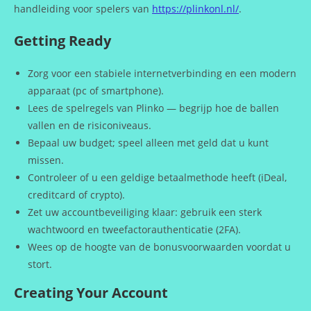
handleiding voor spelers van
https://plinkonl.nl/
.
Getting Ready
Zorg voor een stabiele internetverbinding en een modern
apparaat (pc of smartphone).
Lees de spelregels van Plinko — begrijp hoe de ballen
vallen en de risiconiveaus.
Bepaal uw budget; speel alleen met geld dat u kunt
missen.
Controleer of u een geldige betaalmethode heeft (iDeal,
creditcard of crypto).
Zet uw accountbeveiliging klaar: gebruik een sterk
wachtwoord en tweefactorauthenticatie (2FA).
Wees op de hoogte van de bonusvoorwaarden voordat u
stort.
Creating Your Account