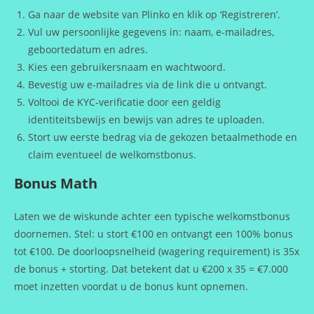
Ga naar de website van Plinko en klik op ‘Registreren’.
Vul uw persoonlijke gegevens in: naam, e-mailadres,
geboortedatum en adres.
Kies een gebruikersnaam en wachtwoord.
Bevestig uw e-mailadres via de link die u ontvangt.
Voltooi de KYC-verificatie door een geldig
identiteitsbewijs en bewijs van adres te uploaden.
Stort uw eerste bedrag via de gekozen betaalmethode en
claim eventueel de welkomstbonus.
Bonus Math
Laten we de wiskunde achter een typische welkomstbonus
doornemen. Stel: u stort €100 en ontvangt een 100% bonus
tot €100. De doorloopsnelheid (wagering requirement) is 35x
de bonus + storting. Dat betekent dat u €200 x 35 = €7.000
moet inzetten voordat u de bonus kunt opnemen.