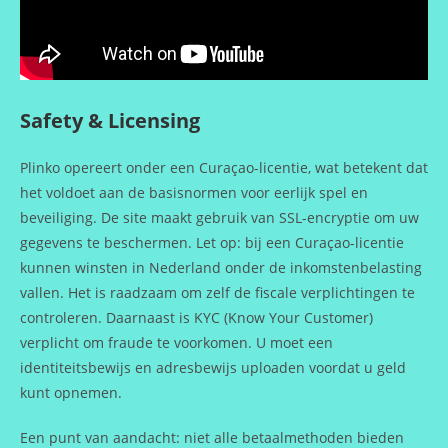
Safety & Licensing
Plinko opereert onder een Curaçao-licentie, wat betekent dat
het voldoet aan de basisnormen voor eerlijk spel en
beveiliging. De site maakt gebruik van SSL-encryptie om uw
gegevens te beschermen. Let op: bij een Curaçao-licentie
kunnen winsten in Nederland onder de inkomstenbelasting
vallen. Het is raadzaam om zelf de fiscale verplichtingen te
controleren. Daarnaast is KYC (Know Your Customer)
verplicht om fraude te voorkomen. U moet een
identiteitsbewijs en adresbewijs uploaden voordat u geld
kunt opnemen.
Een punt van aandacht: niet alle betaalmethoden bieden