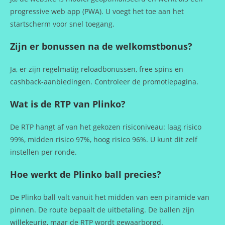
progressive web app (PWA). U voegt het toe aan het
startscherm voor snel toegang.
Zijn er bonussen na de welkomstbonus?
Ja, er zijn regelmatig reloadbonussen, free spins en
cashback-aanbiedingen. Controleer de promotiepagina.
Wat is de RTP van Plinko?
De RTP hangt af van het gekozen risiconiveau: laag risico
99%, midden risico 97%, hoog risico 96%. U kunt dit zelf
instellen per ronde.
Hoe werkt de Plinko ball precies?
De Plinko ball valt vanuit het midden van een piramide van
pinnen. De route bepaalt de uitbetaling. De ballen zijn
willekeurig, maar de RTP wordt gewaarborgd.