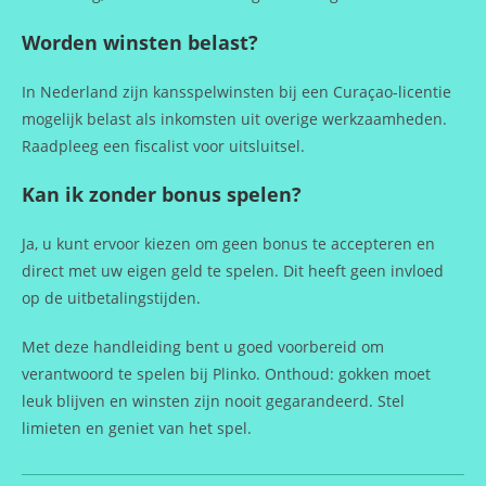
Worden winsten belast?
In Nederland zijn kansspelwinsten bij een Curaçao-licentie
mogelijk belast als inkomsten uit overige werkzaamheden.
Raadpleeg een fiscalist voor uitsluitsel.
Kan ik zonder bonus spelen?
Ja, u kunt ervoor kiezen om geen bonus te accepteren en
direct met uw eigen geld te spelen. Dit heeft geen invloed
op de uitbetalingstijden.
Met deze handleiding bent u goed voorbereid om
verantwoord te spelen bij Plinko. Onthoud: gokken moet
leuk blijven en winsten zijn nooit gegarandeerd. Stel
limieten en geniet van het spel.