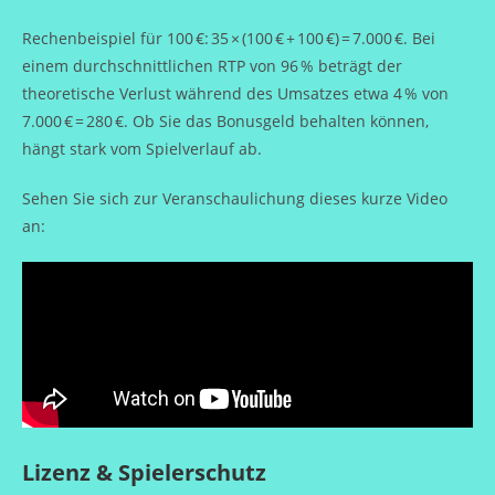
Rechenbeispiel für 100 €: 35 × (100 € + 100 €) = 7.000 €. Bei
einem durchschnittlichen RTP von 96 % beträgt der
theoretische Verlust während des Umsatzes etwa 4 % von
7.000 € = 280 €. Ob Sie das Bonusgeld behalten können,
hängt stark vom Spielverlauf ab.
Sehen Sie sich zur Veranschaulichung dieses kurze Video
an:
Lizenz & Spielerschutz