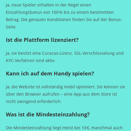
Ja, neue Spieler erhalten in der Regel einen
Einzahlungsbonus von 100 % bis zu einem bestimmten
Betrag. Die genauen Konditionen finden Sie auf der Bonus-
Seite.
Ist die Plattform lizenziert?
Ja, sie besitzt eine Curacao-Lizenz. SSL-Verschlüsselung und
KYC-Verfahren sind aktiv.
Kann ich auf dem Handy spielen?
Ja, die Website ist vollständig mobil optimiert. Sie können sie
über den Browser aufrufen – eine App aus dem Store ist
nicht zwingend erforderlich.
Was ist die Mindesteinzahlung?
Die Mindesteinzahlung liegt meist bei 10 €, manchmal auch