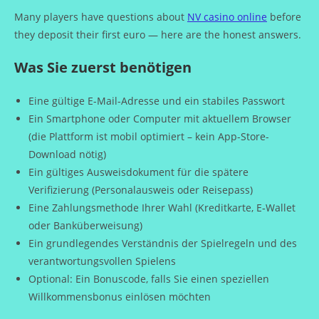
publication :
Many players have questions about
NV casino online
before
they deposit their first euro — here are the honest answers.
Was Sie zuerst benötigen
Eine gültige E-Mail-Adresse und ein stabiles Passwort
Ein Smartphone oder Computer mit aktuellem Browser
(die Plattform ist mobil optimiert – kein App-Store-
Download nötig)
Ein gültiges Ausweisdokument für die spätere
Verifizierung (Personalausweis oder Reisepass)
Eine Zahlungsmethode Ihrer Wahl (Kreditkarte, E‑Wallet
oder Banküberweisung)
Ein grundlegendes Verständnis der Spielregeln und des
verantwortungsvollen Spielens
Optional: Ein Bonuscode, falls Sie einen speziellen
Willkommensbonus einlösen möchten