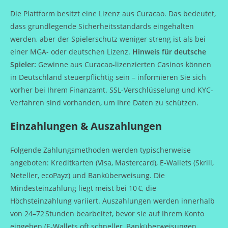
Die Plattform besitzt eine Lizenz aus Curacao. Das bedeutet,
dass grundlegende Sicherheitsstandards eingehalten
werden, aber der Spielerschutz weniger streng ist als bei
einer MGA- oder deutschen Lizenz.
Hinweis für deutsche
Spieler:
Gewinne aus Curacao-lizenzierten Casinos können
in Deutschland steuerpflichtig sein – informieren Sie sich
vorher bei Ihrem Finanzamt. SSL-Verschlüsselung und KYC-
Verfahren sind vorhanden, um Ihre Daten zu schützen.
Einzahlungen & Auszahlungen
Folgende Zahlungsmethoden werden typischerweise
angeboten: Kreditkarten (Visa, Mastercard), E‑Wallets (Skrill,
Neteller, ecoPayz) und Banküberweisung. Die
Mindesteinzahlung liegt meist bei 10 €, die
Höchsteinzahlung variiert. Auszahlungen werden innerhalb
von 24–72 Stunden bearbeitet, bevor sie auf Ihrem Konto
eingehen (E‑Wallets oft schneller, Banküberweisungen