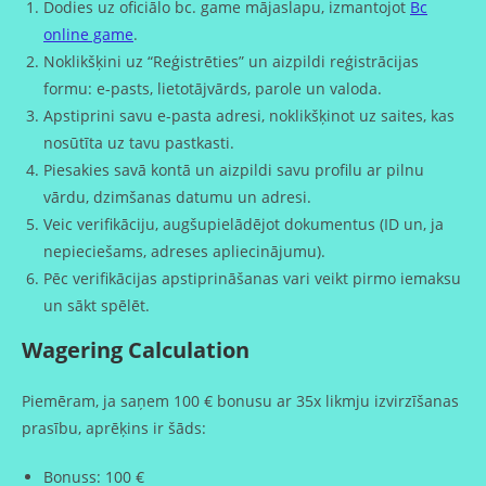
Dodies uz oficiālo bc. game mājaslapu, izmantojot
Bc
online game
.
Noklikšķini uz “Reģistrēties” un aizpildi reģistrācijas
formu: e-pasts, lietotājvārds, parole un valoda.
Apstiprini savu e-pasta adresi, noklikšķinot uz saites, kas
nosūtīta uz tavu pastkasti.
Piesakies savā kontā un aizpildi savu profilu ar pilnu
vārdu, dzimšanas datumu un adresi.
Veic verifikāciju, augšupielādējot dokumentus (ID un, ja
nepieciešams, adreses apliecinājumu).
Pēc verifikācijas apstiprināšanas vari veikt pirmo iemaksu
un sākt spēlēt.
Wagering Calculation
Piemēram, ja saņem 100 € bonusu ar 35x likmju izvirzīšanas
prasību, aprēķins ir šāds:
Bonuss: 100 €