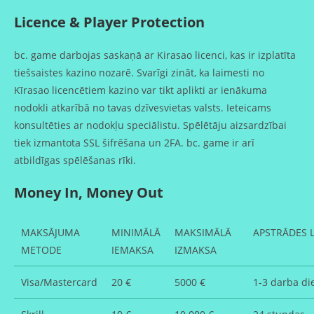
Licence & Player Protection
bc. game darbojas saskaņā ar Kirasao licenci, kas ir izplatīta
tiešsaistes kazino nozarē. Svarīgi zināt, ka laimesti no
Kīrasao licencētiem kazino var tikt aplikti ar ienākuma
nodokli atkarībā no tavas dzīvesvietas valsts. Ieteicams
konsultēties ar nodokļu speciālistu. Spēlētāju aizsardzībai
tiek izmantota SSL šifrēšana un 2FA. bc. game ir arī
atbildīgas spēlēšanas rīki.
Money In, Money Out
MAKSĀJUMA
MINIMĀLĀ
MAKSIMĀLĀ
APSTRĀDES L
METODE
IEMAKSA
IZMAKSA
Visa/Mastercard
20 €
5000 €
1-3 darba di