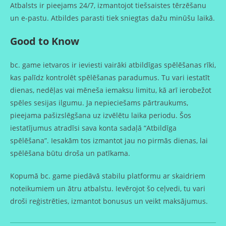
Atbalsts ir pieejams 24/7, izmantojot tiešsaistes tērzēšanu
un e-pastu. Atbildes parasti tiek sniegtas dažu minūšu laikā.
Good to Know
bc. game ietvaros ir ieviesti vairāki atbildīgas spēlēšanas rīki,
kas palīdz kontrolēt spēlēšanas paradumus. Tu vari iestatīt
dienas, nedēļas vai mēneša iemaksu limitu, kā arī ierobežot
spēles sesijas ilgumu. Ja nepieciešams pārtraukums,
pieejama pašizslēgšana uz izvēlētu laika periodu. Šos
iestatījumus atradīsi sava konta sadaļā “Atbildīga
spēlēšana”. Iesakām tos izmantot jau no pirmās dienas, lai
spēlēšana būtu droša un patīkama.
Kopumā bc. game piedāvā stabilu platformu ar skaidriem
noteikumiem un ātru atbalstu. Ievērojot šo ceļvedi, tu vari
droši reģistrēties, izmantot bonusus un veikt maksājumus.