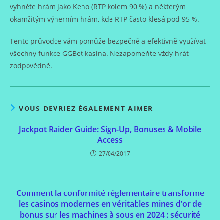
vyhněte hrám jako Keno (RTP kolem 90 %) a některým
okamžitým výherním hrám, kde RTP často klesá pod 95 %.
Tento průvodce vám pomůže bezpečně a efektivně využívat
všechny funkce GGBet kasina. Nezapomeňte vždy hrát
zodpovědně.
VOUS DEVRIEZ ÉGALEMENT AIMER
Jackpot Raider Guide: Sign-Up, Bonuses & Mobile
Access
27/04/2017
Comment la conformité réglementaire transforme
les casinos modernes en véritables mines d’or de
bonus sur les machines à sous en 2024 : sécurité