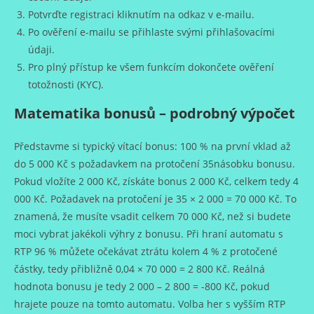
Potvrďte registraci kliknutím na odkaz v e-mailu.
Po ověření e-mailu se přihlaste svými přihlašovacími
údaji.
Pro plný přístup ke všem funkcím dokončete ověření
totožnosti (KYC).
Matematika bonusů – podrobný výpočet
Představme si typický vítací bonus: 100 % na první vklad až
do 5 000 Kč s požadavkem na protočení 35násobku bonusu.
Pokud vložíte 2 000 Kč, získáte bonus 2 000 Kč, celkem tedy 4
000 Kč. Požadavek na protočení je 35 × 2 000 = 70 000 Kč. To
znamená, že musíte vsadit celkem 70 000 Kč, než si budete
moci vybrat jakékoli výhry z bonusu. Při hraní automatu s
RTP 96 % můžete očekávat ztrátu kolem 4 % z protočené
částky, tedy přibližně 0,04 × 70 000 = 2 800 Kč. Reálná
hodnota bonusu je tedy 2 000 – 2 800 = -800 Kč, pokud
hrajete pouze na tomto automatu. Volba her s vyšším RTP