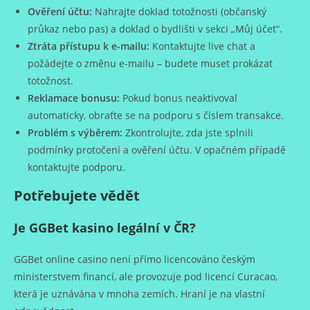
Ověření účtu:
Nahrajte doklad totožnosti (občanský
průkaz nebo pas) a doklad o bydlišti v sekci „Můj účet“.
Ztráta přístupu k e-mailu:
Kontaktujte live chat a
požádejte o změnu e-mailu – budete muset prokázat
totožnost.
Reklamace bonusu:
Pokud bonus neaktivoval
automaticky, obraťte se na podporu s číslem transakce.
Problém s výběrem:
Zkontrolujte, zda jste splnili
podmínky protočení a ověření účtu. V opačném případě
kontaktujte podporu.
Potřebujete vědět
Je GGBet kasino legální v ČR?
GGBet online casino není přímo licencováno českým
ministerstvem financí, ale provozuje pod licencí Curacao,
která je uznávána v mnoha zemích. Hraní je na vlastní