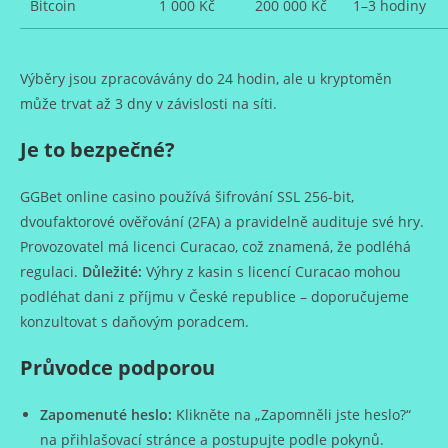
Bitcoin
1 000 Kč
200 000 Kč
1–3 hodiny
Výběry jsou zpracovávány do 24 hodin, ale u kryptoměn
může trvat až 3 dny v závislosti na síti.
Je to bezpečné?
GGBet online casino používá šifrování SSL 256-bit,
dvoufaktorové ověřování (2FA) a pravidelně audituje své hry.
Provozovatel má licenci Curacao, což znamená, že podléhá
regulaci.
Důležité:
Výhry z kasin s licencí Curacao mohou
podléhat dani z příjmu v České republice – doporučujeme
konzultovat s daňovým poradcem.
Průvodce podporou
Zapomenuté heslo:
Klikněte na „Zapomněli jste heslo?“
na přihlašovací stránce a postupujte podle pokynů.