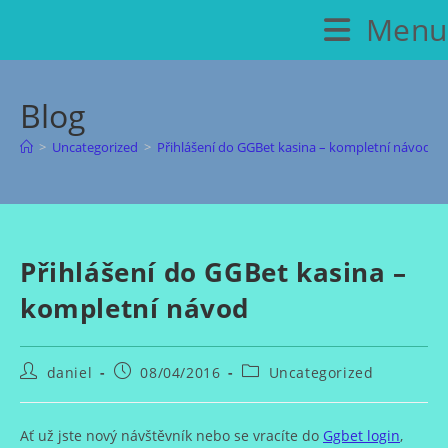
Skip
Menu
to
content
Blog
>
Uncategorized
>
Přihlášení do GGBet kasina – kompletní návod
Přihlášení do GGBet kasina –
kompletní návod
Auteur/autrice
Publication
Post
daniel
08/04/2016
Uncategorized
de
publiée :
category:
la
publication :
Ať už jste nový návštěvník nebo se vracíte do
Ggbet login
,