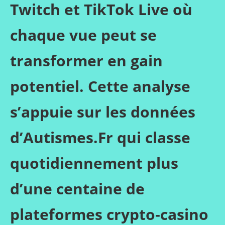
Twitch et TikTok Live où
chaque vue peut se
transformer en gain
potentiel. Cette analyse
s’appuie sur les données
d’Autismes.Fr qui classe
quotidiennement plus
d’une centaine de
plateformes crypto‑casino