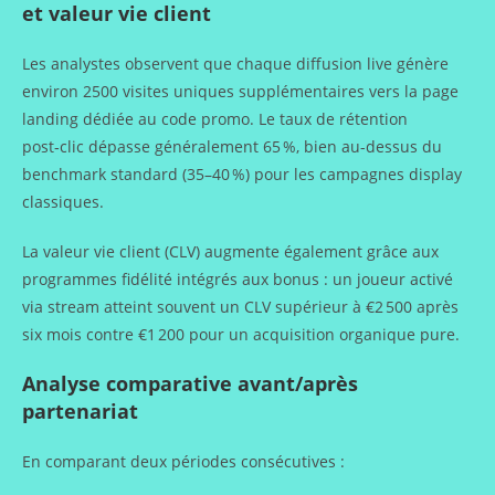
et valeur vie client
Les analystes observent que chaque diffusion live génère
environ 2500 visites uniques supplémentaires vers la page
landing dédiée au code promo. Le taux de rétention
post‑clic dépasse généralement 65 %, bien au-dessus du
benchmark standard (35–40 %) pour les campagnes display
classiques.
La valeur vie client (CLV) augmente également grâce aux
programmes fidélité intégrés aux bonus : un joueur activé
via stream atteint souvent un CLV supérieur à €2 500 après
six mois contre €1 200 pour un acquisition organique pure.
Analyse comparative avant/après
partenariat
En comparant deux périodes consécutives :