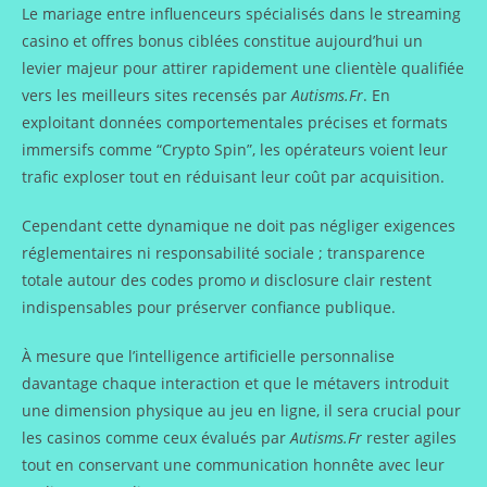
Le mariage entre influenceurs spécialisés dans le streaming
casino et offres bonus ciblées constitue aujourd’hui un
levier majeur pour attirer rapidement une clientèle qualifiée
vers les meilleurs sites recensés par
Autisms.Fr
. En
exploitant données comportementales précises et formats
immersifs comme “Crypto Spin”, les opérateurs voient leur
trafic exploser tout en réduisant leur coût par acquisition.
Cependant cette dynamique ne doit pas négliger exigences
réglementaires ni responsabilité sociale ; transparence
totale autour des codes promo и disclosure clair restent
indispensables pour préserver confiance publique.
À mesure que l’intelligence artificielle personnalise
davantage chaque interaction et que le métavers introduit
une dimension physique au jeu en ligne, il sera crucial pour
les casinos comme ceux évalués par
Autisms.Fr
rester agiles
tout en conservant une communication honnête avec leur