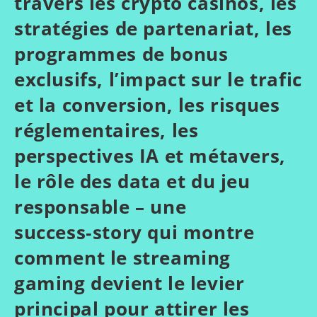
travers les crypto casinos, les
stratégies de partenariat, les
programmes de bonus
exclusifs, l’impact sur le trafic
et la conversion, les risques
réglementaires, les
perspectives IA et métavers,
le rôle des data et du jeu
responsable – une
success‑story qui montre
comment le streaming
gaming devient le levier
principal pour attirer les