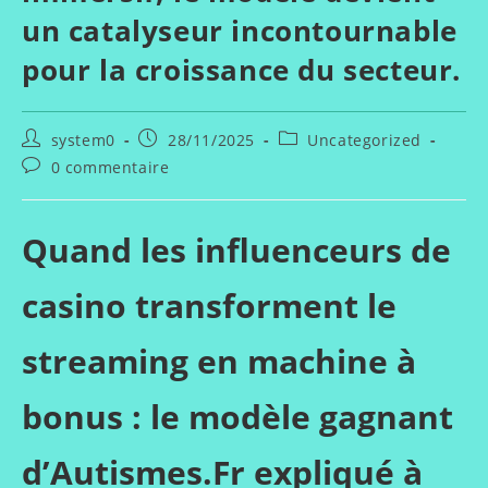
un catalyseur incontournable
pour la croissance du secteur.
Auteur/autrice
Publication
Post
system0
28/11/2025
Uncategorized
de
publiée :
category:
Commentaires
0 commentaire
la
de
publication :
la
publication :
Quand les influenceurs de
casino transforment le
streaming en machine à
bonus : le modèle gagnant
d’Autismes.Fr expliqué à