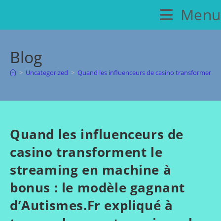
Skip
Menu
to
content
Blog
>
Uncategorized
>
Quand les influenceurs de casino transforment le 
Quand les influenceurs de
casino transforment le
streaming en machine à
bonus : le modèle gagnant
d’Autismes.Fr expliqué à