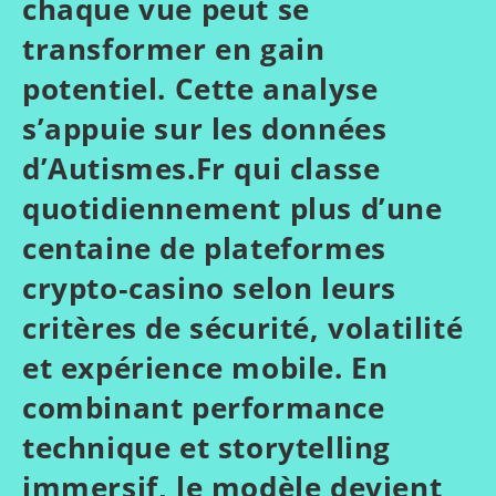
chaque vue peut se
transformer en gain
potentiel. Cette analyse
s’appuie sur les données
d’Autismes.Fr qui classe
quotidiennement plus d’une
centaine de plateformes
crypto‑casino selon leurs
critères de sécurité, volatilité
et expérience mobile. En
combinant performance
technique et storytelling
immersif, le modèle devient