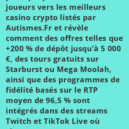
joueurs vers les meilleurs
casino crypto listés par
Autismes.Fr et révèle
comment des offres telles que
+200 % de dépôt jusqu’à 5 000
€, des tours gratuits sur
Starburst ou Mega Moolah,
ainsi que des programmes de
fidélité basés sur le RTP
moyen de 96,5 % sont
intégrés dans des streams
Twitch et TikTok Live où