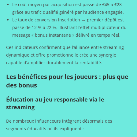
Le coût moyen par acquisition est passé de €45 à €28
grâce au trafic qualifié généré par l’audience engagée.
Le taux de conversion inscription → premier dépôt est
passé de 12 % à 22 %, illustrant l’effet multiplicateur du
message « bonus instantané » délivré en temps réel.
Ces indicateurs confirment que l’alliance entre streaming
dynamique et offre promotionnelle crée une synergie
capable d’amplifier durablement la rentabilité.
Les bénéfices pour les joueurs : plus que
des bonus
Éducation au jeu responsable via le
streaming
De nombreux influenceurs intègrent désormais des
segments éducatifs où ils expliquent :