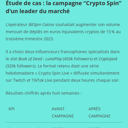
Étude de cas : la campagne “Crypto Spin”
d’un leader du marché
L’opérateur
BitSpin Casino
souhaitait augmenter son volume
mensuel de dépôts en euros équivalents cryptos de 15 % au
troisième trimestre 2023.
Il a choisi deux influenceurs francophones spécialisés dans
le slot
Book of Dead
:
LunaPlay
(450k followers) et
CryptoJack
(320k followers). Le format retenu était une série
hebdomadaire « Crypto Spin Live » diffusée simultanément
sur Twitch et TikTok Live pendant deux heures chaque soir.
Résultats chiffrés après huit semaines :
KPI
AVANT
APRÈS
CAMPAGNE
CAMPAGNE