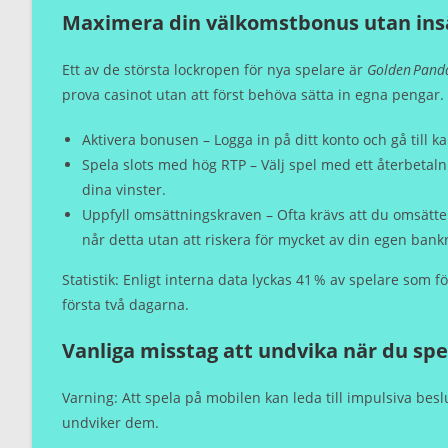
Maximera din välkomstbonus utan ins
Ett av de största lockropen för nya spelare är
Golden Panda
prova casinot utan att först behöva sätta in egna pengar. 
Aktivera bonusen – Logga in på ditt konto och gå till 
Spela slots med hög RTP – Välj spel med ett återbetaln
dina vinster.
Uppfyll omsättningskraven – Ofta krävs att du omsätte
når detta utan att riskera för mycket av din egen bankr
Statistik: Enligt interna data lyckas 41 % av spelare som f
första två dagarna.
Vanliga misstag att undvika när du sp
Varning: Att spela på mobilen kan leda till impulsiva beslu
undviker dem.