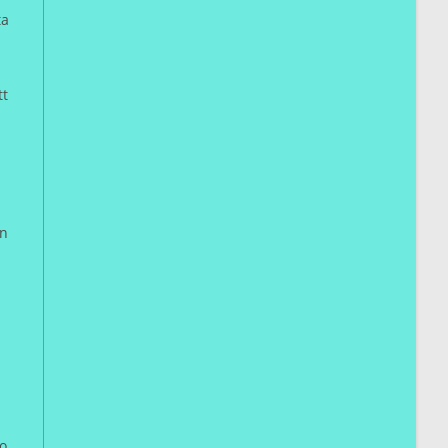
ta
tt
en
do