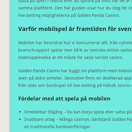
satsa på sport i realtid eller att spinna på slots när de ä
samma plattform. Den här guiden visar hur du steg för st
live‑betting‑möjligheterna på Golden Panda Casino.
Varför mobilspel är framtiden för sve
Mobilen har förändrat hur vi konsumerar allt, från nyhete
branschrapport spelar över 68 % av svenska online‑spelar
mobilupplevelse är ett måste för varje seriöst casino.
Golden Panda Casino har byggt sin plattform med mobila
även på äldre enheter. Dessutom finns en dedikerad app f
från slots och bordsspel till live‑betting på fotboll, tennis
Fördelar med att spela på mobilen
Omedelbar tillgång – Du kan börja spela eller satsa på 
Snabbare uttag – Många casinon, däribland Golden Pa
än traditionella banköverföringar.