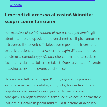
Winnita
I metodi di accesso al casinò Winnita:
scopri come funziona
Per
accedere al casinò Winnita al tuo account personale
, gli
utenti hanno a disposizione diversi metodi. Il più comune è
attraverso il sito web ufficiale, dove è possibile inserire le
proprie credenziali nella sezione di
login Winnita
. Inoltre,
esiste una comoda
app Winnita
che consente di accedere
facilmente da smartphone e tablet. Questa versatilità rende
il casinò accessibile ovunque ci si trovi.
Una volta effettuato il
login Winnita
, i giocatori possono
esplorare un ampio catalogo di giochi, tra cui le slot più
popolari come
winnita slot
e giochi da tavolo come il
blackjack. La registrazione è semplice e veloce, e permette di
iniziare a giocare in pochi minuti. La funzione di accesso