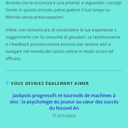
Ricorda che la sicurezza è una priorità, e seguendo i consigli
forniti in questo articolo, potrai goderti il tuo tempo su
Winnita senza preoccupazioni.
Infine, non dimenticare di condividere le tue esperienze e
suggerimenti con la comunità di giocatori. Le testimonianze
e i feedback possono essere preziosi per aiutare altri a
navigare nel mondo del casinò online in modo sicuro ed
efficace.
VOUS DEVRIEZ ÉGALEMENT AIMER
Jackpots progressifs et tournoïls de machines à
slos : la psychologie du joueur au cœur des succès
du Nouvel An
21/12/2025