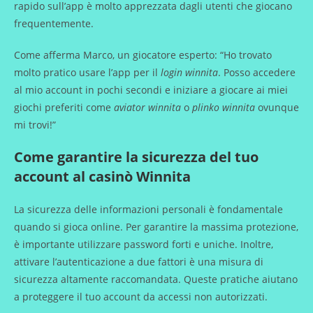
rapido sull’app è molto apprezzata dagli utenti che giocano
frequentemente.
Come afferma Marco, un giocatore esperto: “Ho trovato
molto pratico usare l’app per il
login winnita
. Posso accedere
al mio account in pochi secondi e iniziare a giocare ai miei
giochi preferiti come
aviator winnita
o
plinko winnita
ovunque
mi trovi!”
Come garantire la sicurezza del tuo
account al casinò Winnita
La sicurezza delle informazioni personali è fondamentale
quando si gioca online. Per garantire la massima protezione,
è importante utilizzare password forti e uniche. Inoltre,
attivare l’autenticazione a due fattori è una misura di
sicurezza altamente raccomandata. Queste pratiche aiutano
a proteggere il tuo account da accessi non autorizzati.