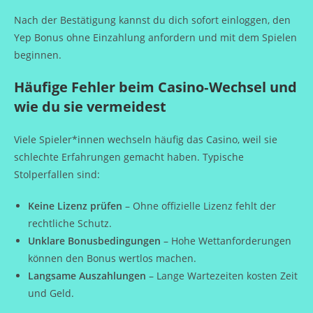
Nach der Bestätigung kannst du dich sofort einloggen, den
Yep Bonus ohne Einzahlung anfordern und mit dem Spielen
beginnen.
Häufige Fehler beim Casino‑Wechsel und
wie du sie vermeidest
Viele Spieler*innen wechseln häufig das Casino, weil sie
schlechte Erfahrungen gemacht haben. Typische
Stolperfallen sind:
Keine Lizenz prüfen
– Ohne offizielle Lizenz fehlt der
rechtliche Schutz.
Unklare Bonusbedingungen
– Hohe Wettanforderungen
können den Bonus wertlos machen.
Langsame Auszahlungen
– Lange Wartezeiten kosten Zeit
und Geld.