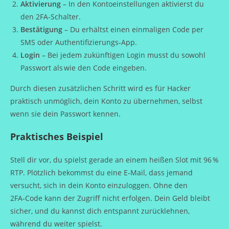
Aktivierung
– In den Kontoeinstellungen aktivierst du
den 2FA‑Schalter.
Bestätigung
– Du erhältst einen einmaligen Code per
SMS oder Authentifizierungs‑App.
Login
– Bei jedem zukünftigen Login musst du sowohl
Passwort als ​wie den Code eingeben.
Durch diesen zusätzlichen Schritt wird es für Hacker
praktisch unmöglich, dein Konto zu übernehmen, selbst
wenn sie dein Passwort kennen.
Praktisches Beispiel
Stell dir vor, du spielst gerade an einem heißen Slot mit 96 %
RTP. Plötzlich bekommst du eine E‑Mail, dass jemand
versucht, sich in dein Konto einzuloggen. Ohne den
2FA‑Code kann der Zugriff nicht erfolgen. Dein Geld bleibt
sicher, und du kannst dich entspannt zurücklehnen,
während du weiter spielst.