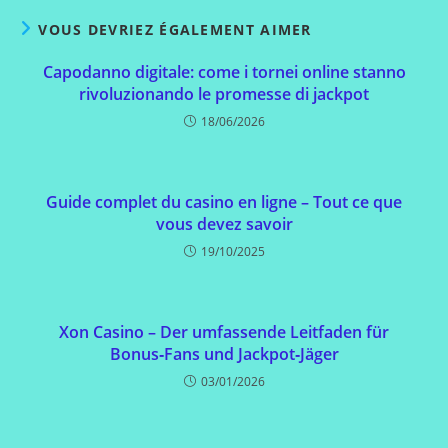
VOUS DEVRIEZ ÉGALEMENT AIMER
Capodanno digitale: come i tornei online stanno
rivoluzionando le promesse di jackpot
18/06/2026
Guide complet du casino en ligne – Tout ce que
vous devez savoir
19/10/2025
Xon Casino – Der umfassende Leitfaden für
Bonus‑Fans und Jackpot‑Jäger
03/01/2026