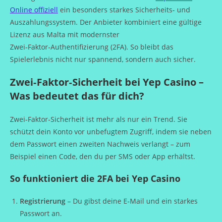
Online offiziell
ein besonders starkes Sicherheits‑ und
Auszahlungssystem. Der Anbieter kombiniert eine gültige
Lizenz aus Malta mit modernster
Zwei‑Faktor‑Authentifizierung (2FA). So bleibt das
Spielerlebnis nicht nur spannend, sondern auch sicher.
Zwei‑Faktor‑Sicherheit bei Yep Casino –
Was bedeutet das für dich?
Zwei‑Faktor‑Sicherheit ist mehr als nur ein Trend. Sie
schützt dein Konto vor unbefugtem Zugriff, indem sie neben
dem Passwort einen zweiten Nachweis verlangt – zum
Beispiel einen Code, den du per SMS oder App erhältst.
So funktioniert die 2FA bei Yep Casino
Registrierung
– Du gibst deine E‑Mail und ein starkes
Passwort an.