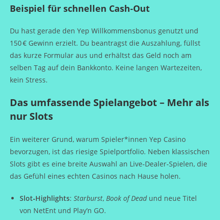
Beispiel für schnellen Cash‑Out
Du hast gerade den Yep Willkommensbonus genutzt und
150 € Gewinn erzielt. Du beantragst die Auszahlung, füllst
das kurze Formular aus und erhältst das Geld noch am
selben Tag auf dein Bankkonto. Keine langen Wartezeiten,
kein Stress.
Das umfassende Spielangebot – Mehr als
nur Slots
Ein weiterer Grund, warum Spieler*innen Yep Casino
bevorzugen, ist das riesige Spielportfolio. Neben klassischen
Slots gibt es eine breite Auswahl an Live‑Dealer‑Spielen, die
das Gefühl eines echten Casinos nach Hause holen.
Slot‑Highlights
:
Starburst
,
Book of Dead
und neue Titel
von NetEnt und Play’n GO.