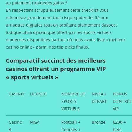
au paiement rapidedes gains.*
En respectant scrupuleusement cette checklist vous
minimisez grandement tout risque potentiel lié aux
arnaques digitales tout en profitant pleinement daspect
ludique ultra dynamique offert par les sports virtu­els
modernes disponibles partout où nous avons listé « meilleur
casino online » parmi nos top picks finaux.
Comparatif succinct des meilleurs
casinos offrant un programme VIP
« sports virtuels »
CASINO
LICENCE
NOMBRE DE
NIVEAU
BONUS
SPORTS
DÉPART
D’ENTRÉE
VIRTU­ELS
VIP
Casino
MGA
Football +
Bronze
€200 +
A
Courses +
bets