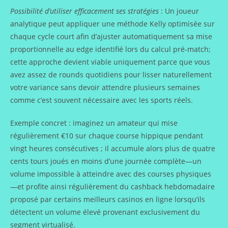
Possibilité d’utiliser efficacement ses stratégies
: Un joueur
analytique peut appliquer une méthode Kelly optimisée sur
chaque cycle court afin d’ajuster automatiquement sa mise
proportionnelle au edge identifié lors du calcul pré‑match;
cette approche devient viable uniquement parce que vous
avez assez de rounds quotidiens pour lisser naturellement
votre variance sans devoir attendre plusieurs semaines
comme c’est souvent nécessaire avec les sports réels.
Exemple concret : imaginez un amateur qui mise
régulièrement €10 sur chaque course hippique pendant
vingt heures consécutives ; il accumule alors plus de quatre
cents tours joués en moins d’une journée complète—un
volume impossible à atteindre avec des courses physiques
—et profite ainsi régulièrement du cashback hebdomadaire
proposé par certains meilleurs casinos en ligne lorsqu’ils
détectent un volume élevé provenant exclusivement du
segment virtualisé.