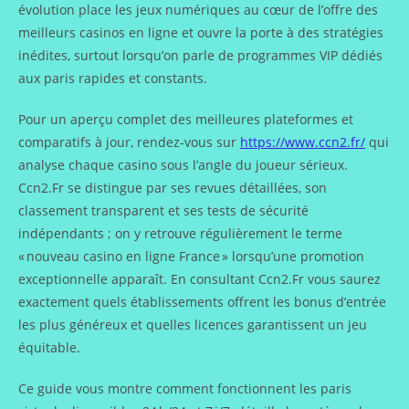
évolution place les jeux numériques au cœur de l’offre des
meilleurs casinos en ligne et ouvre la porte à des stratégies
inédites, surtout lorsqu’on parle de programmes VIP dédiés
aux paris rapides et constants.
Pour un aperçu complet des meilleures plateformes et
comparatifs à jour, rendez‑vous sur
https://www.ccn2.fr/
qui
analyse chaque casino sous l’angle du joueur sérieux.
Ccn2.Fr se distingue par ses revues détaillées, son
classement transparent et ses tests de sécurité
indépendants ; on y retrouve régulièrement le terme
« nouveau casino en ligne France » lorsqu’une promotion
exceptionnelle apparaît. En consultant Ccn2.Fr vous saurez
exactement quels établissements offrent les bonus d’entrée
les plus généreux et quelles licences garantissent un jeu
équitable.
Ce guide vous montre comment fonctionnent les paris