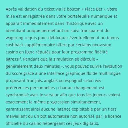
Après validation du ticket via le bouton « Place Bet », votre
mise est enregistrée dans votre portefeuille numérique et
apparaît immédiatement dans l’historique avec un
identifiant unique permettant un suivi transparent du
wagering requis pour débloquer éventuellement un bonus
cashback supplémentaire offert par certains nouveaux
casino en ligne réputés pour leur programme fidélité
agressif. Pendant que la simulation se déroule –
généralement deux minutes –, vous pouvez suivre l’évolution
du score grâce à une interface graphique fluide multilingue
proposant français, anglais ou espagnol selon vos
préférences personnelles ; chaque changement est
synchronisé avec le serveur afin que tous les joueurs voient
exactement la même progression simultanément,
garantissant ainsi aucune latence exploitable par un tiers
malveillant ou un bot automatisé non autorisé par la licence
officielle du casino hébergeant ces jeux digitaux.