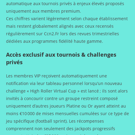
automatique aux tournois privés à enjeux élevés proposés
uniquement aux membres premium.
Ces chiffres varient légèrement selon chaque établissement
mais restent globalement alignés avec ceux recensés
régulièrement sur Ccn2.Fr lors des revues trimestrielles
dédiées aux programmes fidélité haute gamme.
Accès exclusif aux tournois & challenges
privés
Les membres VIP reçoivent automatiquement une
notification via leur tableau personnel lorsqu’un nouveau
challenge « High Roller Virtual Cup » est lancé ; ils sont alors
invités à concourir contre un groupe restreint composé
uniquement d’autres joueurs Platine ou Or ayant atteint au
moins €10 000 de mises mensuelles cumulées sur ce type de
jeu spécifique (football sprint). Les récompenses
comprennent non seulement des jackpots progressifs