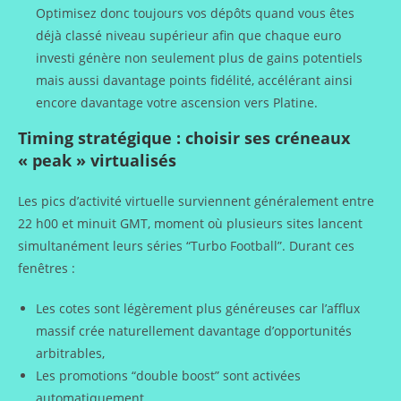
Optimisez donc toujours vos dépôts quand vous êtes
déjà classé niveau supérieur afin que chaque euro
investi génère non seulement plus de gains potentiels
mais aussi davantage points fidélité, accélérant ainsi
encore davantage votre ascension vers Platine.
Timing stratégique : choisir ses créneaux
« peak » virtualisés
Les pics d’activité virtuelle surviennent généralement entre
22 h00 et minuit GMT, moment où plusieurs sites lancent
simultanément leurs séries “Turbo Football”. Durant ces
fenêtres :
Les cotes sont légèrement plus généreuses car l’afflux
massif crée naturellement davantage d’opportunités
arbitrables,
Les promotions “double boost” sont activées
automatiquement,