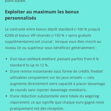
point‑based.
Exploiter au maximum les bonus
personnalisés
Le contraste entre bonus dépôt standard (~100 % jusqu’à
€200) et bonus VIP réservés (>150 % + spins gratuits
supplémentaires) est crucial : lorsque vous êtes inscrit au
niveau Or ou supérieur vous bénéficiez généralement :
D’un taux
cashback amélioré
, passant parfois from 8 %
standard to up to 12 %,
D’une remise instantanée sous forme de crédits freebet
utilisables uniquement sur les jeux virtu­els — cela
augmente directement votre capacité à placer davantage
de rounds sans injecter davantage monétaire,
D’une réduction substantielle voire totale du
wagering
requirement
, ce qui signifie que chaque euro gagné reste
pratiquement net dès réception.