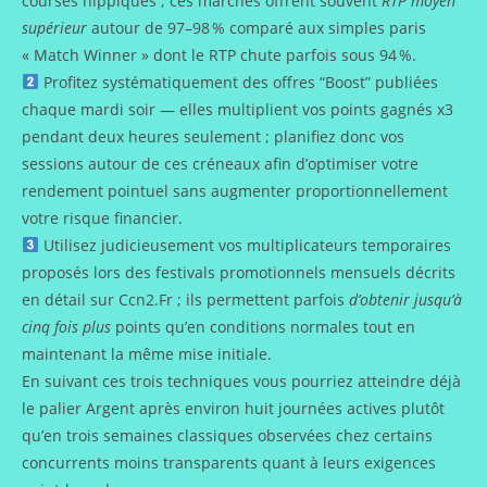
courses hippiques ; ces marchés offrent souvent
RTP moyen
supérieur
autour de 97–98 % comparé aux simples paris
« Match Winner » dont le RTP chute parfois sous 94 %.
Profitez systématiquement des offres “Boost” publiées
chaque mardi soir — elles multiplient vos points gagnés x3
pendant deux heures seulement ; planifiez donc vos
sessions autour de ces créneaux afin d’optimiser votre
rendement pointuel sans augmenter proportionnellement
votre risque financier.
Utilisez judicieusement vos multiplicateurs temporaires
proposés lors des festivals promotionnels mensuels décrits
en détail sur Ccn2.Fr ; ils permettent parfois
d’obtenir jusqu’à
cinq fois plus
points qu’en conditions normales tout en
maintenant la même mise initiale.
En suivant ces trois techniques vous pourriez atteindre déjà
le palier Argent après environ huit journées actives plutôt
qu’en trois semaines classiques observées chez certains
concurrents moins transparents quant à leurs exigences