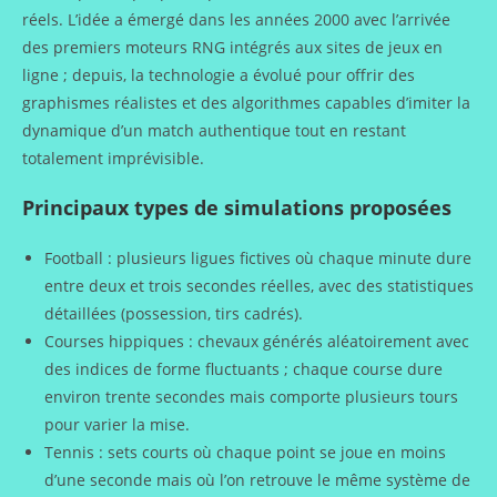
réels. L’idée a émergé dans les années 2000 avec l’arrivée
des premiers moteurs RNG intégrés aux sites de jeux en
ligne ; depuis, la technologie a évolué pour offrir des
graphismes réalistes et des algorithmes capables d’imiter la
dynamique d’un match authentique tout en restant
totalement imprévisible.
Principaux types de simulations proposées
Football : plusieurs ligues fictives où chaque minute dure
entre deux et trois secondes réelles, avec des statistiques
détaillées (possession, tirs cadrés).
Courses hippiques : chevaux générés aléatoirement avec
des indices de forme fluctuants ; chaque course dure
environ trente secondes mais comporte plusieurs tours
pour varier la mise.
Tennis : sets courts où chaque point se joue en moins
d’une seconde mais où l’on retrouve le même système de