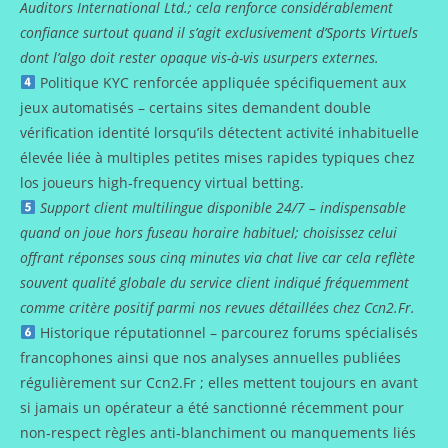
Auditors International Ltd.; cela renforce considérablement
confiance surtout quand il s’agit exclusivement d’Sports Virtuels
dont l’algo doit rester opaque vis-à-vis usurpers externes.
Politique KYC renforcée appliquée spécifiquement aux
jeux automatisés – certains sites demandent double
vérification identité lorsqu’ils détectent activité inhabituelle
élevée liée à multiples petites mises rapides typiques chez
los joueurs high‑frequency virtual betting.
Support client multilingue disponible 24/7 – indispensable
quand on joue hors fuseau horaire habituel; choisissez celui
offrant réponses sous cinq minutes via chat live car cela reflète
souvent qualité globale du service client indiqué fréquemment
comme critère positif parmi nos revues détaillées chez Ccn2.Fr.
Historique réputationnel – parcourez forums spécialisés
francophones ainsi que nos analyses annuelles publiées
régulièrement sur Ccn2.Fr ; elles mettent toujours en avant
si jamais un opérateur a été sanctionné récemment pour
non‑respect règles anti‑blanchiment ou manquements liés