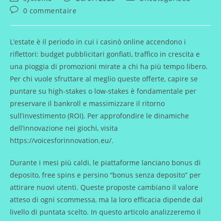
de
publiée :
category:
Commentaires
0 commentaire
la
de
publication :
la
publication :
L’estate è il periodo in cui i casinò online accendono i
riflettori: budget pubblicitari gonfiati, traffico in crescita e
una pioggia di promozioni mirate a chi ha più tempo libero.
Per chi vuole sfruttare al meglio queste offerte, capire se
puntare su high‑stakes o low‑stakes è fondamentale per
preservare il bankroll e massimizzare il ritorno
sull’investimento (ROI). Per approfondire le dinamiche
dell’innovazione nei giochi, visita
https://voicesforinnovation.eu/.
Durante i mesi più caldi, le piattaforme lanciano bonus di
deposito, free spins e persino “bonus senza deposito” per
attirare nuovi utenti. Queste proposte cambiano il valore
atteso di ogni scommessa, ma la loro efficacia dipende dal
livello di puntata scelto. In questo articolo analizzeremo il