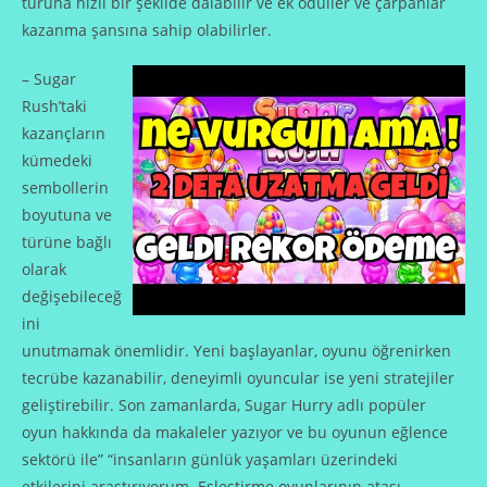
turuna hızlı bir şekilde dalabilir ve ek ödüller ve çarpanlar
kazanma şansına sahip olabilirler.
– Sugar
Rush’taki
kazançların
kümedeki
sembollerin
boyutuna ve
türüne bağlı
olarak
değişebileceğ
ini
unutmamak önemlidir. Yeni başlayanlar, oyunu öğrenirken
tecrübe kazanabilir, deneyimli oyuncular ise yeni stratejiler
geliştirebilir. Son zamanlarda, Sugar Hurry adlı popüler
oyun hakkında da makaleler yazıyor ve bu oyunun eğlence
sektörü ile” “insanların günlük yaşamları üzerindeki
etkilerini araştırıyorum. Eşleştirme oyunlarının atası