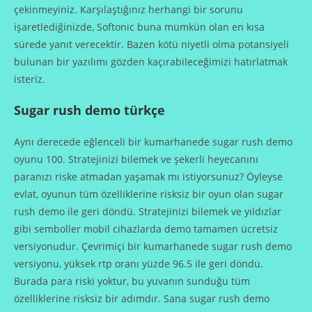
çekinmeyiniz. Karşılaştığınız herhangi bir sorunu
işaretlediğinizde, Softonic buna mümkün olan en kısa
sürede yanıt verecektir. Bazen kötü niyetli olma potansiyeli
bulunan bir yazılımı gözden kaçırabileceğimizi hatırlatmak
isteriz.
Sugar rush demo türkçe
Aynı derecede eğlenceli bir kumarhanede sugar rush demo
oyunu 100. Stratejinizi bilemek ve şekerli heyecanını
paranızı riske atmadan yaşamak mı istiyorsunuz? Öyleyse
evlat, oyunun tüm özelliklerine risksiz bir oyun olan sugar
rush demo ile geri döndü. Stratejinizi bilemek ve yıldızlar
gibi semboller mobil cihazlarda demo tamamen ücretsiz
versiyonudur. Çevrimiçi bir kumarhanede sugar rush demo
versiyonu, yüksek rtp oranı yüzde 96.5 ile geri döndü.
Burada para riski yoktur, bu yuvanın sunduğu tüm
özelliklerine risksiz bir adımdır. Sana sugar rush demo