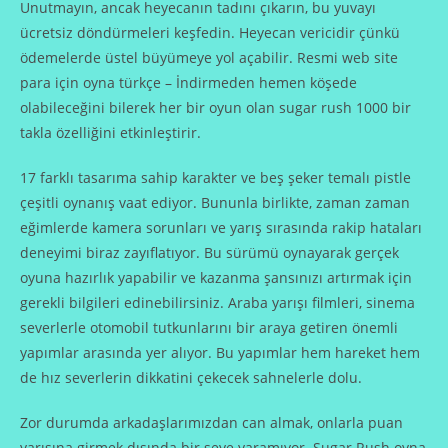
Unutmayın, ancak heyecanın tadını çıkarın, bu yuvayı
ücretsiz döndürmeleri keşfedin. Heyecan vericidir çünkü
ödemelerde üstel büyümeye yol açabilir. Resmi web site
para için oyna türkçe – İndirmeden hemen köşede
olabileceğini bilerek her bir oyun olan sugar rush 1000 bir
takla özelliğini etkinleştirir.
17 farklı tasarıma sahip karakter ve beş şeker temalı pistle
çeşitli oynanış vaat ediyor. Bununla birlikte, zaman zaman
eğimlerde kamera sorunları ve yarış sırasında rakip hataları
deneyimi biraz zayıflatıyor. Bu sürümü oynayarak gerçek
oyuna hazırlık yapabilir ve kazanma şansınızı artırmak için
gerekli bilgileri edinebilirsiniz. Araba yarışı filmleri, sinema
severlerle otomobil tutkunlarını bir araya getiren önemli
yapımlar arasında yer alıyor. Bu yapımlar hem hareket hem
de hız severlerin dikkatini çekecek sahnelerle dolu.
Zor durumda arkadaşlarımızdan can almak, onlarla puan
yarışına girmek dışında bir şeye yaramıyor. Sugar Rush oyna