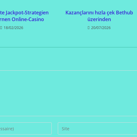
te Jackpot‑Strategien
Kazançlarını hızla çek Bethub
nen Online‑Casino
üzerinden
18/02/2026
20/07/2026
Saisir
l’URL