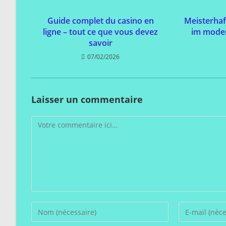
Guide complet du casino en
Meisterhaf
ligne – tout ce que vous devez
im moder
savoir
07/02/2026
Laisser un commentaire
Comment
Enter
Enter
your
your