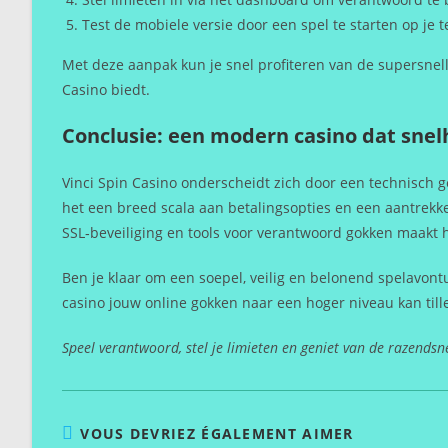
Test de mobiele versie door een spel te starten op je t
Met deze aanpak kun je snel profiteren van de supersnelle
Casino biedt.
Conclusie: een modern casino dat snel
Vinci Spin Casino onderscheidt zich door een technisch g
het een breed scala aan betalingsopties en een aantrekk
SSL‑beveiliging en tools voor verantwoord gokken maakt
Ben je klaar om een soepel, veilig en belonend spelavon
casino jouw online gokken naar een hoger niveau kan till
Speel verantwoord, stel je limieten en geniet van de razendsne
VOUS DEVRIEZ ÉGALEMENT AIMER