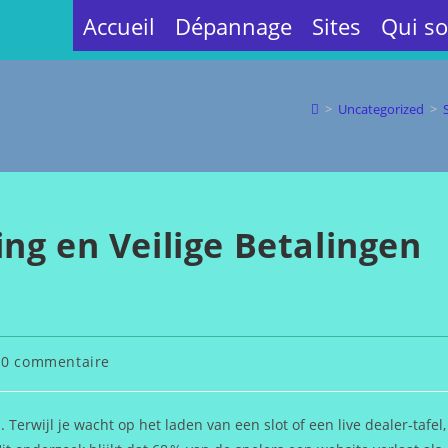
Accueil
Dépannage
Sites
Qui s
>
Uncategorized
>
ing en Veilige Betalingen
mmentaires
0 commentaire
blication :
Terwijl je wacht op het laden van een slot of een live dealer‑tafel,