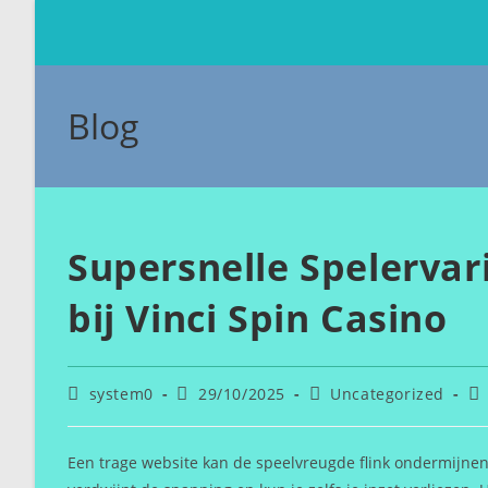
Skip
to
content
Blog
Supersnelle Spelervar
bij Vinci Spin Casino
Auteur/autrice
Publication
Post
Co
system0
29/10/2025
Uncategorized
de
publiée :
category:
de
la
la
publication :
pu
Een trage website kan de speelvreugde flink ondermijnen. 