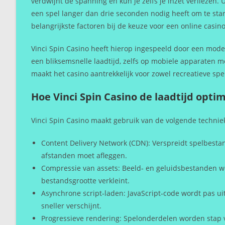
verdwijnt de spanning en kun je zelfs je inzet verliezen. 
een spel langer dan drie seconden nodig heeft om te sta
belangrijkste factoren bij de keuze voor een online casino
Vinci Spin Casino heeft hierop ingespeeld door een moder
een bliksemsnelle laadtijd, zelfs op mobiele apparaten 
maakt het casino aantrekkelijk voor zowel recreatieve spel
Hoe Vinci Spin Casino de laadtijd optim
Vinci Spin Casino maakt gebruik van de volgende technie
Content Delivery Network (CDN): Verspreidt spelbesta
afstanden moet afleggen.
Compressie van assets: Beeld‑ en geluidsbestanden w
bestandsgrootte verkleint.
Asynchrone script‑laden: JavaScript‑code wordt pas ui
sneller verschijnt.
Progressieve rendering: Spelonderdelen worden stap vo