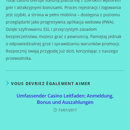
Total casino oferuje solidną platformę z szerokim wyborem
gier i atrakcyjnymi bonusami. Proces rejestracji i logowania
jest szybki, a strona w pełni mobilna – dostępna z poziomu
przeglądarki jako progresywna aplikacja webowa (PWA).
Dzięki szyfrowaniu SSL i przejrzystym zasadom
bezpieczeństwa, możesz grać z pewnością. Pamiętaj jednak
o odpowiedzialnej grze i sprawdzaniu warunków promocji.
Rozpocznij swoją przygodę już dziś, korzystając z naszego
przewodnika.
VOUS DEVRIEZ ÉGALEMENT AIMER
Umfassender Casino Leitfaden: Anmeldung,
Bonus und Auszahlungen
15/01/2017