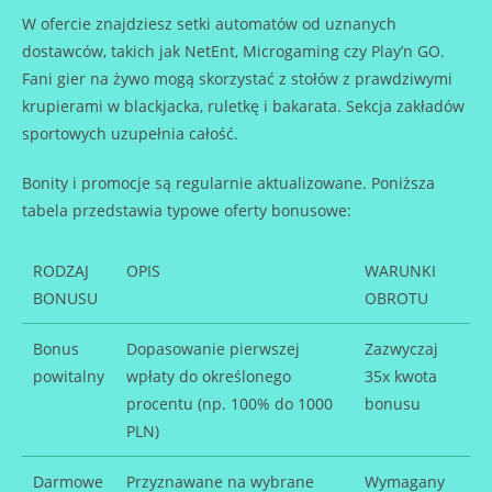
W ofercie znajdziesz setki automatów od uznanych
dostawców, takich jak NetEnt, Microgaming czy Play’n GO.
Fani gier na żywo mogą skorzystać z stołów z prawdziwymi
krupierami w blackjacka, ruletkę i bakarata. Sekcja zakładów
sportowych uzupełnia całość.
Bonity i promocje są regularnie aktualizowane. Poniższa
tabela przedstawia typowe oferty bonusowe:
RODZAJ
OPIS
WARUNKI
BONUSU
OBROTU
Bonus
Dopasowanie pierwszej
Zazwyczaj
powitalny
wpłaty do określonego
35x kwota
procentu (np. 100% do 1000
bonusu
PLN)
Darmowe
Przyznawane na wybrane
Wymagany