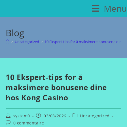
Skip
Menu
to
content
Blog
>
Uncategorized
>
10 Ekspert‑tips for å maksimere bonusene dine 
10 Ekspert‑tips for å
maksimere bonusene dine
hos Kong Casino
Auteur/autrice
Publication
Post
system0
03/03/2026
Uncategorized
de
publiée :
category:
Commentaires
0 commentaire
la