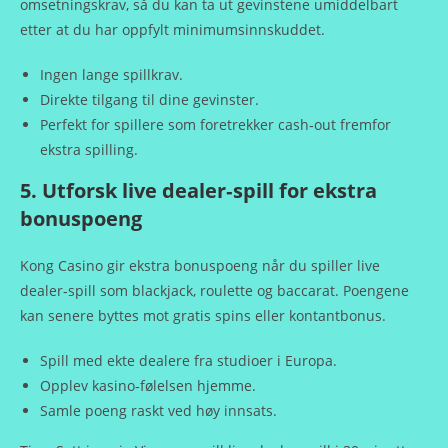
omsetningskrav, så du kan ta ut gevinstene umiddelbart
etter at du har oppfylt minimumsinnskuddet.
Ingen lange spillkrav.
Direkte tilgang til dine gevinster.
Perfekt for spillere som foretrekker cash‑out fremfor
ekstra spilling.
5. Utforsk live dealer‑spill for ekstra
bonuspoeng
Kong Casino gir ekstra bonuspoeng når du spiller live
dealer‑spill som blackjack, roulette og baccarat. Poengene
kan senere byttes mot gratis spins eller kontantbonus.
Spill med ekte dealere fra studioer i Europa.
Opplev kasino‑følelsen hjemme.
Samle poeng raskt ved høy innsats.