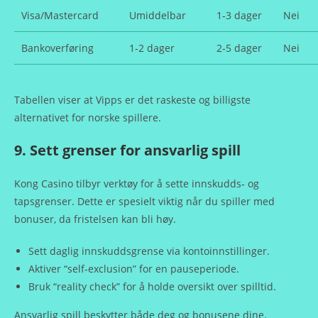
Visa/Mastercard
Umiddelbar
1‑3 dager
Nei
Bankoverføring
1‑2 dager
2‑5 dager
Nei
Tabellen viser at Vipps er det raskeste og billigste
alternativet for norske spillere.
9. Sett grenser for ansvarlig spill
Kong Casino tilbyr verktøy for å sette innskudds‑ og
tapsgrenser. Dette er spesielt viktig når du spiller med
bonuser, da fristelsen kan bli høy.
Sett daglig innskuddsgrense via kontoinnstillinger.
Aktiver “self‑exclusion” for en pauseperiode.
Bruk “reality check” for å holde oversikt over spilltid.
Ansvarlig spill beskytter både deg og bonusene dine.