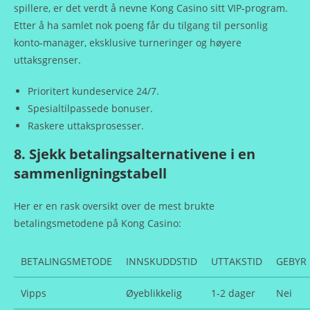
spillere, er det verdt å nevne Kong Casino sitt VIP‑program.
Etter å ha samlet nok poeng får du tilgang til personlig
konto‑manager, eksklusive turneringer og høyere
uttaksgrenser.
Prioritert kundeservice 24/7.
Spesialtilpassede bonuser.
Raskere uttaksprosesser.
8. Sjekk betalingsalternativene i en
sammenligningstabell
Her er en rask oversikt over de mest brukte
betalingsmetodene på Kong Casino:
BETALINGSMETODE
INNSKUDDSTID
UTTAKSTID
GEBYR
Vipps
Øyeblikkelig
1‑2 dager
Nei