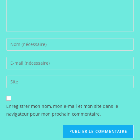
Enter
your
name
Enter
or
your
username
email
Saisir
to
address
l’URL
comment
to
de
comment
votre
Enregistrer mon nom, mon e-mail et mon site dans le
site
navigateur pour mon prochain commentaire.
(facultatif)