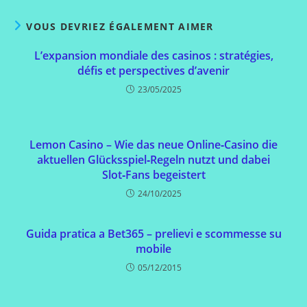
VOUS DEVRIEZ ÉGALEMENT AIMER
L’expansion mondiale des casinos : stratégies,
défis et perspectives d’avenir
23/05/2025
Lemon Casino – Wie das neue Online‑Casino die
aktuellen Glücksspiel‑Regeln nutzt und dabei
Slot‑Fans begeistert
24/10/2025
Guida pratica a Bet365 – prelievi e scommesse su
mobile
05/12/2015