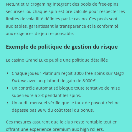
NetEnt et Microgaming intègrent des pools de free‑spins
sécurisés, où chaque spin est pré‑calculé pour respecter les
limites de volatilité définies par le casino. Ces pools sont
auditables, garantissant la transparence et la conformité
aux exigences de jeu responsable.
Exemple de politique de gestion du risque
Le casino Grand Luxe publie une politique détaillée :
Chaque joueur Platinum reçoit 3 000 free‑spins sur
Mega
Fortune
avec un plafond de gain de 8 000 €.
Un contrôle automatisé bloque toute tentative de mise
supérieure à 3 € pendant les spins.
Un audit mensuel vérifie que le taux de payout réel ne
dépasse pas 98 % du coût total du bonus.
Ces mesures assurent que le club reste rentable tout en
offrant une expérience premium aux high rollers.