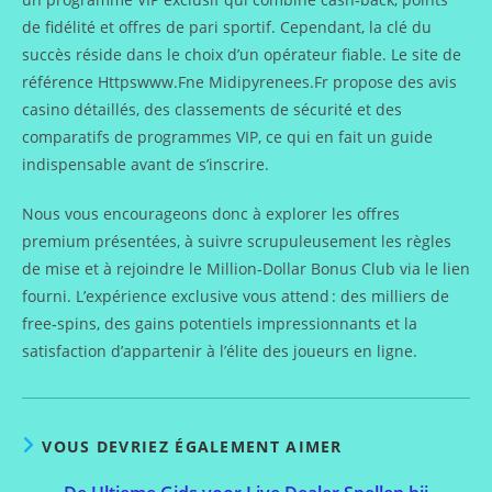
de fidélité et offres de pari sportif. Cependant, la clé du
succès réside dans le choix d’un opérateur fiable. Le site de
référence Httpswww.Fne Midipyrenees.Fr propose des avis
casino détaillés, des classements de sécurité et des
comparatifs de programmes VIP, ce qui en fait un guide
indispensable avant de s’inscrire.
Nous vous encourageons donc à explorer les offres
premium présentées, à suivre scrupuleusement les règles
de mise et à rejoindre le Million‑Dollar Bonus Club via le lien
fourni. L’expérience exclusive vous attend : des milliers de
free‑spins, des gains potentiels impressionnants et la
satisfaction d’appartenir à l’élite des joueurs en ligne.
VOUS DEVRIEZ ÉGALEMENT AIMER