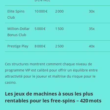
Elite Spins
10 000 €
2 000
30x
Club
Million‑Dollar
5 000 €
1 500
35x
Bonus Club
Prestige Play
8 000 €
2 500
40x
Ces structures montrent comment chaque niveau de
programme VIP est calibré pour offrir un équilibre entre
attractivité pour le joueur et maîtrise du risque pour le
casino.
Les jeux de machines à sous les plus
rentables pour les free‑spins – 420 mots