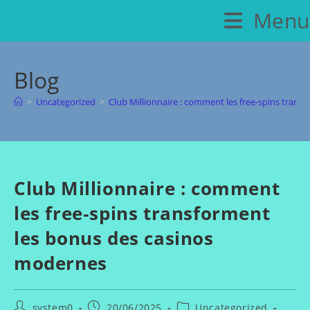
Skip
Menu
to
content
Blog
>
Uncategorized
>
Club Millionnaire : comment les free‑spins tran
Club Millionnaire : comment
les free‑spins transforment
les bonus des casinos
modernes
Auteur/autrice
Publication
Post
system0
20/06/2025
Uncategorized