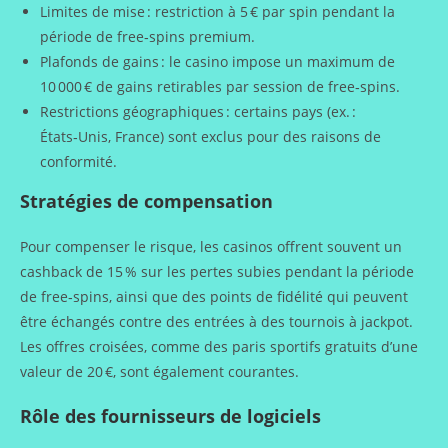
Limites de mise : restriction à 5 € par spin pendant la
période de free‑spins premium.
Plafonds de gains : le casino impose un maximum de
10 000 € de gains retirables par session de free‑spins.
Restrictions géographiques : certains pays (ex. :
États‑Unis, France) sont exclus pour des raisons de
conformité.
Stratégies de compensation
Pour compenser le risque, les casinos offrent souvent un
cashback de 15 % sur les pertes subies pendant la période
de free‑spins, ainsi que des points de fidélité qui peuvent
être échangés contre des entrées à des tournois à jackpot.
Les offres croisées, comme des paris sportifs gratuits d’une
valeur de 20 €, sont également courantes.
Rôle des fournisseurs de logiciels