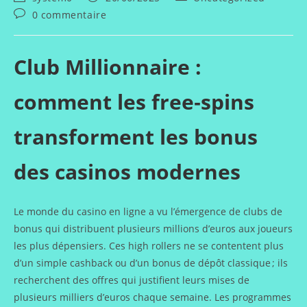
de
publiée :
category:
Commentaires
0 commentaire
la
de
publication :
la
publication :
Club Millionnaire :
comment les free‑spins
transforment les bonus
des casinos modernes
Le monde du casino en ligne a vu l’émergence de clubs de
bonus qui distribuent plusieurs millions d’euros aux joueurs
les plus dépensiers. Ces high rollers ne se contentent plus
d’un simple cashback ou d’un bonus de dépôt classique ; ils
recherchent des offres qui justifient leurs mises de
plusieurs milliers d’euros chaque semaine. Les programmes