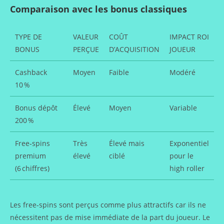
Comparaison avec les bonus classiques
TYPE DE
VALEUR
COÛT
IMPACT ROI
BONUS
PERÇUE
D’ACQUISITION
JOUEUR
Cashback
Moyen
Faible
Modéré
10 %
Bonus dépôt
Élevé
Moyen
Variable
200 %
Free‑spins
Très
Élevé mais
Exponentiel
premium
élevé
ciblé
pour le
(6 chiffres)
high roller
Les free‑spins sont perçus comme plus attractifs car ils ne
nécessitent pas de mise immédiate de la part du joueur. Le