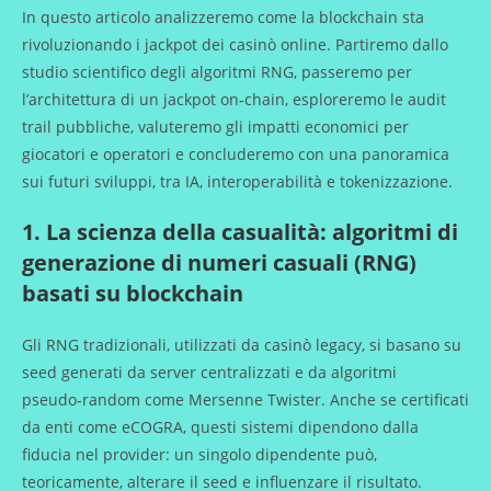
In questo articolo analizzeremo come la blockchain sta
rivoluzionando i jackpot dei casinò online. Partiremo dallo
studio scientifico degli algoritmi RNG, passeremo per
l’architettura di un jackpot on‑chain, esploreremo le audit
trail pubbliche, valuteremo gli impatti economici per
giocatori e operatori e concluderemo con una panoramica
sui futuri sviluppi, tra IA, interoperabilità e tokenizzazione.
1. La scienza della casualità: algoritmi di
generazione di numeri casuali (RNG)
basati su blockchain
Gli RNG tradizionali, utilizzati da casinò legacy, si basano su
seed generati da server centralizzati e da algoritmi
pseudo‑random come Mersenne Twister. Anche se certificati
da enti come eCOGRA, questi sistemi dipendono dalla
fiducia nel provider: un singolo dipendente può,
teoricamente, alterare il seed e influenzare il risultato.