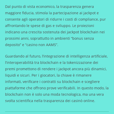
Dal punto di vista economico, la trasparenza genera
maggiore fiducia, stimola la partecipazione ai jackpot e
consente agli operatori di ridurre i costi di compliance, pur
affrontando le spese di gas e sviluppo. Le proiezioni
indicano una crescita sostenuta dei jackpot blockchain nei
prossimi anni, soprattutto in ambienti “bonus senza
deposito” e “casino non AAMS”.
Guardando al futuro, l’integrazione di intelligenza artificiale,
l’interoperabilità tra blockchain e la tokenizzazione dei
premi promettono di rendere i jackpot ancora più dinamici,
liquidi e sicuri. Per i giocatori, la chiave è rimanere
informati, verificare i contratti su blockchain e scegliere
piattaforme che offrono prove verificabili. In questo modo, la
blockchain non è solo una moda tecnologica, ma una vera
svolta scientifica nella trasparenza dei casinò online.