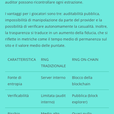
auditor possono ricontrollare ogni estrazione.
I vantaggi per i giocatori sono tre: auditabilità pubblica,
impossibilità di manipolazione da parte del provider e la
possibilità di verificare autonomamente la casualità. Inoltre,
la trasparenza si traduce in un aumento della fiducia, che si
riflette in metriche come il tempo medio di permanenza sul
sito e il valore medio delle puntate.
CARATTERISTICA
RNG
RNG ON‑CHAIN
TRADIZIONALE
Fonte di
Server interno
Blocco della
entropia
blockchain
Verificabilità
Limitata (audit
Pubblica (block
interno)
explorer)
Rischio
Medio‑alto
Quasi nullo