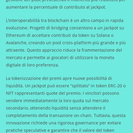
aumentare la percentuale di contributo al jackpot.
L’interoperabilità tra blockchain è un altro campo in rapida
evoluzione. Progetti di bridging consentono a un jackpot su
Ethereum di accettare contributi da token su Solana o
Avalanche, creando un pool cross‑platform più grande e più
attraente. Questo approccio riduce la frammentazione del
mercato e permette ai giocatori di utilizzare la moneta
digitale di loro preferenza.
La tokenizzazione dei premi apre nuove possibilità di
liquidità. Un jackpot può essere “splittato” in token ERC‑20 o
NFT rappresentanti quote del premio. I vincitori possono
vendere immediatamente la loro quota sul mercato
secondario, ottenendo liquidità senza attendere il
completamento della transazione on‑chain. Tuttavia, questa
innovazione richiede una rigorosa governance per evitare
pratiche speculative e garantire che il valore del token