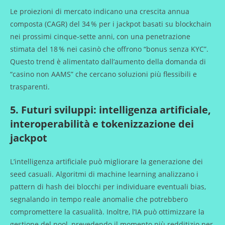
Le proiezioni di mercato indicano una crescita annua
composta (CAGR) del 34 % per i jackpot basati su blockchain
nei prossimi cinque‑sette anni, con una penetrazione
stimata del 18 % nei casinò che offrono “bonus senza KYC”.
Questo trend è alimentato dall’aumento della domanda di
“casino non AAMS” che cercano soluzioni più flessibili e
trasparenti.
5. Futuri sviluppi: intelligenza artificiale,
interoperabilità e tokenizzazione dei
jackpot
L’intelligenza artificiale può migliorare la generazione dei
seed casuali. Algoritmi di machine learning analizzano i
pattern di hash dei blocchi per individuare eventuali bias,
segnalando in tempo reale anomalie che potrebbero
compromettere la casualità. Inoltre, l’IA può ottimizzare la
gestione del pool, prevedendo il momento più redditizio per