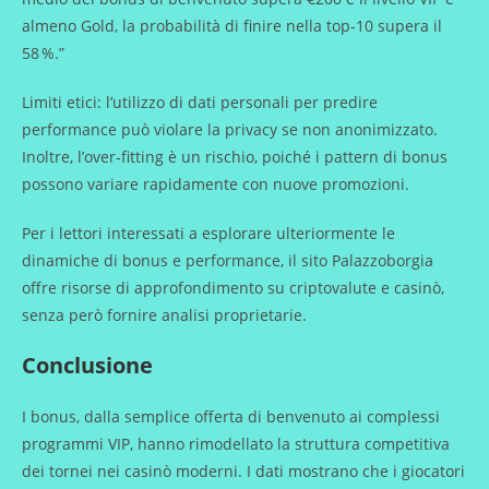
almeno Gold, la probabilità di finire nella top‑10 supera il
58 %.”
Limiti etici: l’utilizzo di dati personali per predire
performance può violare la privacy se non anonimizzato.
Inoltre, l’over‑fitting è un rischio, poiché i pattern di bonus
possono variare rapidamente con nuove promozioni.
Per i lettori interessati a esplorare ulteriormente le
dinamiche di bonus e performance, il sito Palazzoborgia
offre risorse di approfondimento su criptovalute e casinò,
senza però fornire analisi proprietarie.
Conclusione
I bonus, dalla semplice offerta di benvenuto ai complessi
programmi VIP, hanno rimodellato la struttura competitiva
dei tornei nei casinò moderni. I dati mostrano che i giocatori