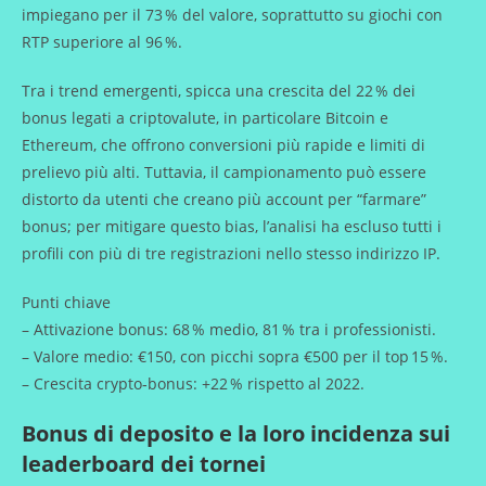
impiegano per il 73 % del valore, soprattutto su giochi con
RTP superiore al 96 %.
Tra i trend emergenti, spicca una crescita del 22 % dei
bonus legati a criptovalute, in particolare Bitcoin e
Ethereum, che offrono conversioni più rapide e limiti di
prelievo più alti. Tuttavia, il campionamento può essere
distorto da utenti che creano più account per “farmare”
bonus; per mitigare questo bias, l’analisi ha escluso tutti i
profili con più di tre registrazioni nello stesso indirizzo IP.
Punti chiave
– Attivazione bonus: 68 % medio, 81 % tra i professionisti.
– Valore medio: €150, con picchi sopra €500 per il top 15 %.
– Crescita crypto‑bonus: +22 % rispetto al 2022.
Bonus di deposito e la loro incidenza sui
leaderboard dei tornei