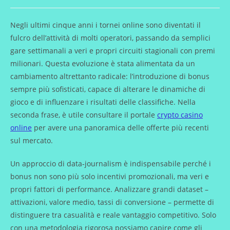
de
publication :
la
publication :
Negli ultimi cinque anni i tornei online sono diventati il
fulcro dell’attività di molti operatori, passando da semplici
gare settimanali a veri e propri circuiti stagionali con premi
milionari. Questa evoluzione è stata alimentata da un
cambiamento altrettanto radicale: l’introduzione di bonus
sempre più sofisticati, capace di alterare le dinamiche di
gioco e di influenzare i risultati delle classifiche. Nella
seconda frase, è utile consultare il portale
crypto casino
online
per avere una panoramica delle offerte più recenti
sul mercato.
Un approccio di data‑journalism è indispensabile perché i
bonus non sono più solo incentivi promozionali, ma veri e
propri fattori di performance. Analizzare grandi dataset –
attivazioni, valore medio, tassi di conversione – permette di
distinguere tra casualità e reale vantaggio competitivo. Solo
con una metodologia rigorosa possiamo capire come gli