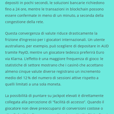
depositi in pochi secondi, le soluzioni bancarie richiedono
fino a 24 ore, mentre le transazioni in blockchain possono
essere confermate in meno di un minuto, a seconda della
congestione della rete.
Questa convergenza di valute riduce drasticamente la
frizione d’ingresso per i giocatori internazionali. Un utente
australiano, per esempio, può scegliere di depositare in AUD
tramite PayID, mentre un giocatore tedesco preferirà Euro
via Klarna. L’effetto è una maggiore frequenza di gioco: le
statistiche di settore mostrano che i casinò che accettano
almeno cinque valute diverse registrano un incremento
medio del 12 % del numero di sessioni attive rispetto a
quelli limitati a una sola moneta.
La possibilità di puntare su jackpot elevati è direttamente
collegata alla percezione di “facilità di accesso”. Quando il
giocatore non deve preoccuparsi di conversioni costose o