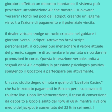
giocatore effettua un deposito istantaneo, il sistema può
proiettare un’animazione AR che mostra il suo avatar
“versare” i fondi nel pool del jackpot, creando un legame
visivo tra l’azione di pagamento e il potenziale vincita.
Il dealer virtuale svolge un ruolo cruciale nel guidare i
giocatori verso i jackpot. Attraverso brevi script
personalizzati, il croupier può menzionare il valore attuale
del premio, suggerire di aumentare la puntata o ricordare le
promozioni in corso. Questa interazione verbale, unita a
segnali visivi AR, amplifica la pressione psicologica positiva,
spingendo il giocatore a partecipare più attivamente.
Un caso studio degno di nota è quello di “LiveSpin Casino”,
che ha introdotto pagamenti in Bitcoin per il suo tavolo di
roulette live. Dopo l’implementazione, il tasso di conversione
da deposito a gioco è salito dal 45 % al 68 %, mentre il valore
medio del jackpot è aumentato del 22 % in sei mesi. I