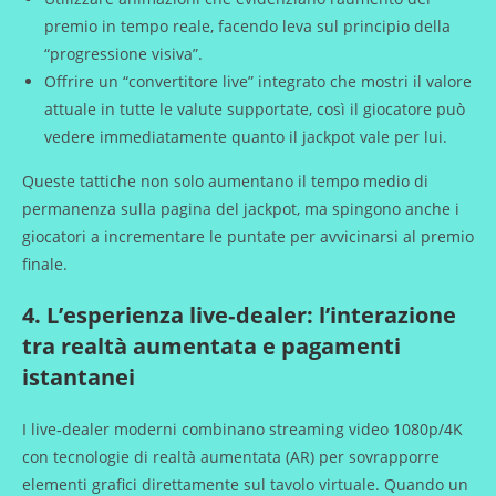
premio in tempo reale, facendo leva sul principio della
“progressione visiva”.
Offrire un “convertitore live” integrato che mostri il valore
attuale in tutte le valute supportate, così il giocatore può
vedere immediatamente quanto il jackpot vale per lui.
Queste tattiche non solo aumentano il tempo medio di
permanenza sulla pagina del jackpot, ma spingono anche i
giocatori a incrementare le puntate per avvicinarsi al premio
finale.
4. L’esperienza live‑dealer: l’interazione
tra realtà aumentata e pagamenti
istantanei
I live‑dealer moderni combinano streaming video 1080p/4K
con tecnologie di realtà aumentata (AR) per sovrapporre
elementi grafici direttamente sul tavolo virtuale. Quando un