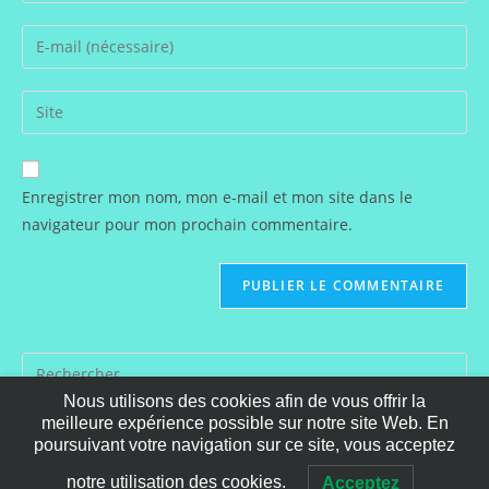
name
Enter
or
your
username
email
Saisir
to
address
l’URL
comment
to
de
comment
votre
Enregistrer mon nom, mon e-mail et mon site dans le
site
navigateur pour mon prochain commentaire.
(facultatif)
Nous utilisons des cookies afin de vous offrir la
meilleure expérience possible sur notre site Web. En
poursuivant votre navigation sur ce site, vous acceptez
notre utilisation des cookies.
Acceptez