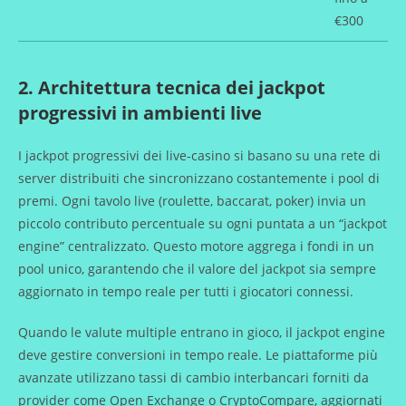
€300
2. Architettura tecnica dei jackpot
progressivi in ambienti live
I jackpot progressivi dei live‑casino si basano su una rete di
server distribuiti che sincronizzano costantemente i pool di
premi. Ogni tavolo live (roulette, baccarat, poker) invia un
piccolo contributo percentuale su ogni puntata a un “jackpot
engine” centralizzato. Questo motore aggrega i fondi in un
pool unico, garantendo che il valore del jackpot sia sempre
aggiornato in tempo reale per tutti i giocatori connessi.
Quando le valute multiple entrano in gioco, il jackpot engine
deve gestire conversioni in tempo reale. Le piattaforme più
avanzate utilizzano tassi di cambio interbancari forniti da
provider come Open Exchange o CryptoCompare, aggiornati