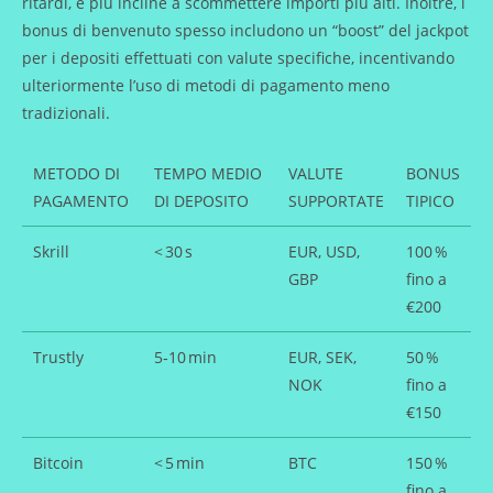
ritardi, è più incline a scommettere importi più alti. Inoltre, i
bonus di benvenuto spesso includono un “boost” del jackpot
per i depositi effettuati con valute specifiche, incentivando
ulteriormente l’uso di metodi di pagamento meno
tradizionali.
METODO DI
TEMPO MEDIO
VALUTE
BONUS
PAGAMENTO
DI DEPOSITO
SUPPORTATE
TIPICO
Skrill
< 30 s
EUR, USD,
100 %
GBP
fino a
€200
Trustly
5‑10 min
EUR, SEK,
50 %
NOK
fino a
€150
Bitcoin
< 5 min
BTC
150 %
fino a