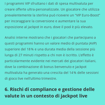
I programmi VIP sfruttano i dati di spesa multivaluta per
creare offerte ultra‑personalizzate. Un giocatore che utilizza
prevalentemente la sterlina può ricevere un “VIP Euro‑Boost”
per incoraggiare la conversione e aumentare la sua
esposizione al jackpot in euro, dove il pool è più elevato.
Analisi interne mostrano che i giocatori che partecipano a
questi programmi hanno un valore medio di puntata (AVP)
superiore del 18 % e una durata media della sessione più
lunga di 27 minuti rispetto a chi non è iscritto. L’effetto è
particolarmente evidente nei mercati dei giocatori italiani,
dove la combinazione di bonus benvenuto e jackpot
multivaluta ha generato una crescita del 14 % delle sessioni
di gioco live nell’ultimo trimestre.
6. Rischi di compliance e gestione delle
valute in un contesto di jackpot live