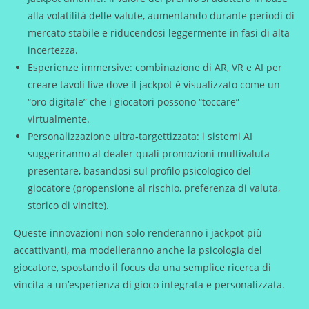
alla volatilità delle valute, aumentando durante periodi di
mercato stabile e riducendosi leggermente in fasi di alta
incertezza.
Esperienze immersive: combinazione di AR, VR e AI per
creare tavoli live dove il jackpot è visualizzato come un
“oro digitale” che i giocatori possono “toccare”
virtualmente.
Personalizzazione ultra‑targettizzata: i sistemi AI
suggeriranno al dealer quali promozioni multivaluta
presentare, basandosi sul profilo psicologico del
giocatore (propensione al rischio, preferenza di valuta,
storico di vincite).
Queste innovazioni non solo renderanno i jackpot più
accattivanti, ma modelleranno anche la psicologia del
giocatore, spostando il focus da una semplice ricerca di
vincita a un’esperienza di gioco integrata e personalizzata.