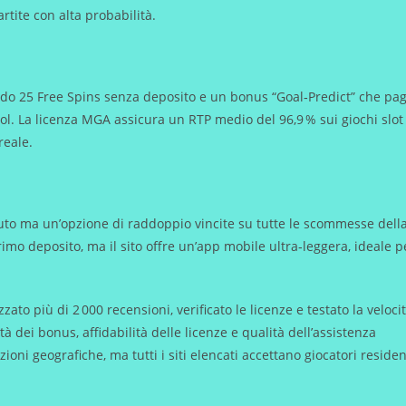
rtite con alta probabilità.
ndo 25 Free Spins senza deposito e un bonus “Goal‑Predict” che pa
 gol. La licenza MGA assicura un RTP medio del 96,9 % sui giochi slot
reale.
to ma un’opzione di raddoppio vincite su tutte le scommesse dell
rimo deposito, ma il sito offre un’app mobile ultra‑leggera, ideale p
ato più di 2 000 recensioni, verificato le licenze e testato la veloci
ità dei bonus, affidabilità delle licenze e qualità dell’assistenza
izioni geografiche, ma tutti i siti elencati accettano giocatori residen