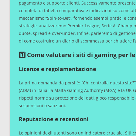
pagamento e supporto clienti. Successivamente presentere
completa di tabella comparativa e indicazioni su come att
meccanismo “Spin‑to‑Bet”, fornendo esempi pratici e consig
strategie, analizzeremo Premier League, Serie A, Champio
quote, spread e over/under. Infine, parleremo di gestione d
di come costruire un diario di scommessa per chiudere l
1️⃣ Come valutare i siti di gaming per l
Licenze e regolamentazione
La prima domanda da porsi è: “Chi controlla questo sito?”.
(ADM) in Italia, la Malta Gaming Authority (MGA) e la UK
rispetti norme su protezione dei dati, gioco responsabile 
sospensioni o sanzioni.
Reputazione e recensioni
Le opinioni degli utenti sono un indicatore cruciale. Siti