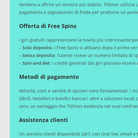
tendono a offrire un servizio più stabile. Tttlines utilizz
pagamento e segnalazioni di frode per produrre un punte
Offerta di Free Spins
I giri gratuiti rappresentano la novità più interessante per
–
Solo deposito
: i Free Spins si attivano dopo il primo v
–
Senza deposito
: l’utente riceve un numero limitato di 
–
Spin‑and‑Bet
: i crediti generati dai giri possono essere
Metodi di pagamento
Velocità, costi e varietà di opzioni sono fondamentali. I mi
(Skrill, Neteller) e bonifici bancari, oltre a soluzioni loca
zero, un vantaggio che Tttlines evidenzia nei suoi confront
Assistenza clienti
Un servizio clienti disponibile 24/7, con chat live, email e