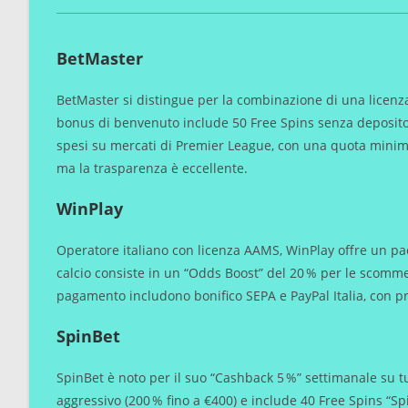
BetMaster
BetMaster si distingue per la combinazione di una licenza
bonus di benvenuto include 50 Free Spins senza deposito, a
spesi su mercati di Premier League, con una quota minima di
ma la trasparenza è eccellente.
WinPlay
Operatore italiano con licenza AAMS, WinPlay offre un pac
calcio consiste in un “Odds Boost” del 20 % per le scomm
pagamento includono bonifico SEPA e PayPal Italia, con pre
SpinBet
SpinBet è noto per il suo “Cashback 5 %” settimanale su
aggressivo (200 % fino a €400) e include 40 Free Spins “Spi