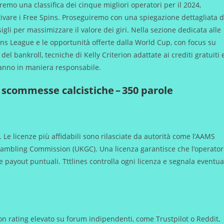
mo una classifica dei cinque migliori operatori per il 2024,
ivare i Free Spins. Proseguiremo con una spiegazione dettagliata d
li per massimizzare il valore dei giri. Nella sezione dedicata alle
ns League e le opportunità offerte dalla World Cup, con focus su
el bankroll, tecniche di Kelly Criterion adattate ai crediti gratuiti 
’anno in maniera responsabile.
e scommesse calcistiche – 350 parole
 Le licenze più affidabili sono rilasciate da autorità come l’AAMS
 Gambling Commission (UKGC). Una licenza garantisce che l’operato
e payout puntuali. Tttlines controlla ogni licenza e segnala eventua
 con rating elevato su forum indipendenti, come Trustpilot o Reddit,