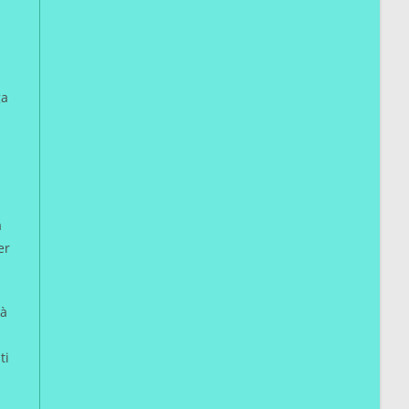
ga
a
er
tà
ti