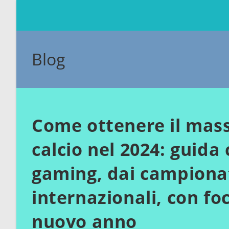
Skip
to
content
Blog
Come ottenere il mas
calcio nel 2024: guida 
gaming, dai campionat
internazionali, con focu
nuovo anno