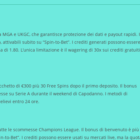
 MGA e UKGC, che garantisce protezione dei dati e payout rapidi. I
ttivabili subito su “Spin‑to‑Bet”. I crediti generati possono esser
 1.80. L’unica limitazione è il wagering di 30x sui crediti gratuiti
chetto di €300 più 30 Free Spins dopo il primo deposito. Il bonus
esse su Serie A durante il weekend di Capodanno. I metodi di
lievi entro 24 ore.
 tutte le scommesse Champions League. Il bonus di benvenuto è più
n‑to‑Bet”. I crediti possono essere usati su mercati live, ma la quot