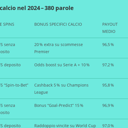
 calcio nel 2024 – 380 parole
E SPINS
BONUS SPECIFICI CALCIO
PAYOUT
MEDIO
FS senza
20 % extra su scommesse
96,5 %
osito
Premier
FS deposito
Odds boost su Serie A + 10 %
97,2 %
FS “Spin‑to‑Bet”
Cashback 5 % su Champions
95,8 %
League
FS senza
Bonus “Goal‑Predict” 15 %
96,9 %
osito
FS deposito
Raddoppio vincite su World Cup
97,0 %