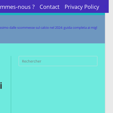
ommes-nous ?
Contact
Privacy Policy
Togg
webs
imo dalle scommesse sul calcio nel 2024: guida completa ai migliori siti di ga
sear
i