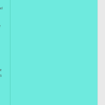
el
e
re
li