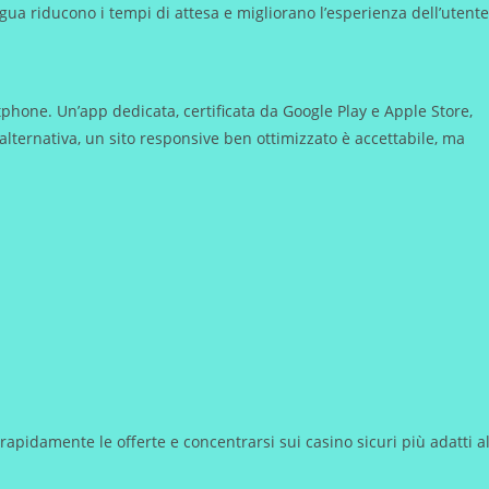
ua riducono i tempi di attesa e migliorano l’esperienza dell’utente
hone. Un’app dedicata, certificata da Google Play e Apple Store,
 alternativa, un sito responsive ben ottimizzato è accettabile, ma
e rapidamente le offerte e concentrarsi sui casino sicuri più adatti a