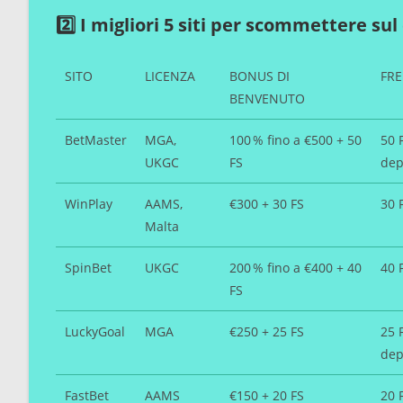
2️⃣ I migliori 5 siti per scommettere sul
SITO
LICENZA
BONUS DI
FRE
BENVENUTO
BetMaster
MGA,
100 % fino a €500 + 50
50 
UKGC
FS
dep
WinPlay
AAMS,
€300 + 30 FS
30 
Malta
SpinBet
UKGC
200 % fino a €400 + 40
40 
FS
LuckyGoal
MGA
€250 + 25 FS
25 
dep
FastBet
AAMS
€150 + 20 FS
20 