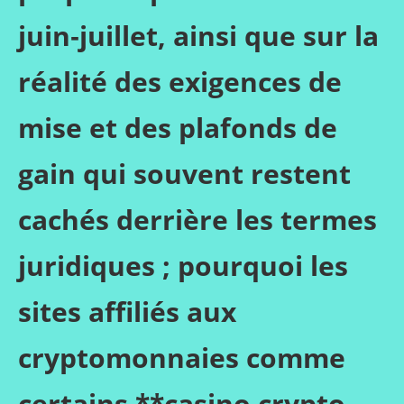
juin‑juillet, ainsi que sur la
réalité des exigences de
mise et des plafonds de
gain qui souvent restent
cachés derrière les termes
juridiques ; pourquoi les
sites affiliés aux
cryptomonnaies comme
certains **casino crypto