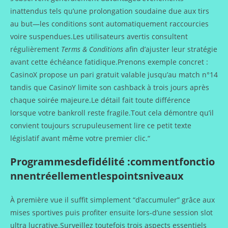
inattendus tels qu’une prolongation soudaine due aux tirs
au but—les conditions sont automatiquement raccourcies
voire suspendues.Les utilisateurs avertis consultent
régulièrement
Terms & Conditions
afin d’ajuster leur stratégie
avant cette échéance fatidique.Prenons exemple concret :
CasinoX propose un pari gratuit valable jusqu’au match n°14
tandis que CasinoY limite son cashback à trois jours après
chaque soirée majeure.Le détail fait toute différence
lorsque votre bankroll reste fragile.Tout cela démontre qu’il
convient toujours scrupuleusement lire ce petit texte
législatif avant même votre premier clic.“
Programmesdefidélité :commentfonctio
nnentréellementlespointsniveaux
À première vue il suffit simplement “d’accumuler” grâce aux
mises sportives puis profiter ensuite lors‐d’une session slot
ultra lucrative.Surveillez toutefois trois aspects essentiels