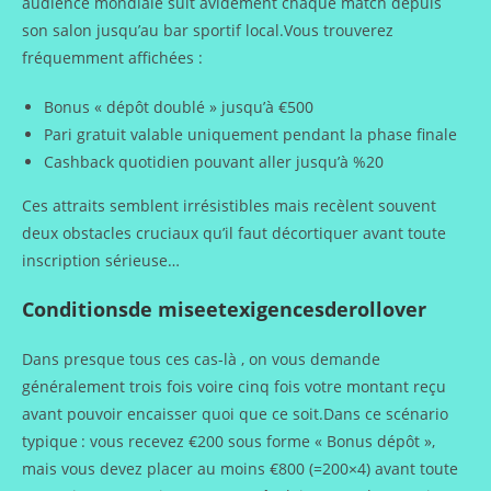
audience mondiale suit avidement chaque match depuis
son salon jusqu’au bar sportif local.Vous trouverez
fréquemment affichées :
Bonus « dépôt doublé » jusqu’à €500
Pari gratuit valable uniquement pendant la phase finale
Cashback quotidien pouvant aller jusqu’à %20
Ces attraits semblent irrésistibles mais recèlent souvent
deux obstacles cruciaux qu’il faut décortiquer avant toute
inscription sérieuse…
Conditionsde miseetexigencesderollover
Dans presque tous ces cas-là , on vous demande
généralement trois fois voire cinq fois votre montant reçu
avant pouvoir encaisser quoi que ce soit.Dans ce scénario
typique : vous recevez €200 sous forme « Bonus dépôt »,
mais vous devez placer au moins €800 (=200×4) avant toute