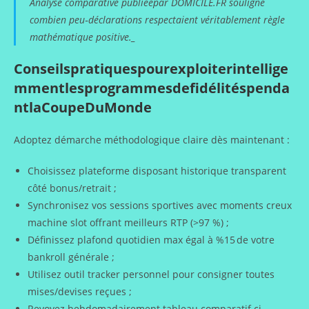
Analyse comparative publiéepar DOMICILE.FR souligne
combien peu‐déclarations respectaient véritablement règle
mathématique positive._
Conseilspratiquespourexploiterintellige
mmentlesprogrammesdefidélitéspenda
ntlaCoupeDuMonde
Adoptez démarche méthodologique claire dès maintenant :
Choisissez plateforme disposant historique transparent
côté bonus/retrait ;
Synchronisez vos sessions sportives avec moments creux
machine slot offrant meilleurs RTP (>97 %) ;
Définissez plafond quotidien max égal à %15 de votre
bankroll générale ;
Utilisez outil tracker personnel pour consigner toutes
mises/devises reçues ;
Revoyez hebdomadairement tableau comparatif ci‐