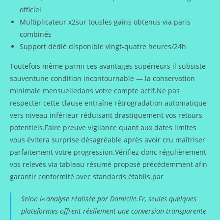
officiel
Multiplicateur x2sur tousles gains obtenus via paris
combinés
Support dédié disponible vingt‑quatre heures/24h
Toutefois même parmi ces avantages supérieurs il subsiste
souventune condition incontournable — la conservation
minimale mensuelle­dans votre compte actif.Ne pas
respecter cette clause entraîne rétrogradation automatique
vers niveau inférieur réduisant drastiquement vos retours
potentiels.Faire preuve vigilance quant aux dates limites
vous évitera surprise désagréable après avoir cru maîtriser
parfaitement votre progression.Vérifiez donc régulièrement
vos relevés via tableau résumé proposé précédemment afin
garantir conformité avec standards établis.par
Selon l« analyse réalisée par Domicile.Fr, seules quelques
plateformes offrent réellement une conversion transparente