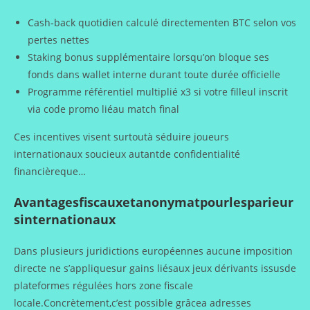
Cash‑back quotidien calculé directementen BTC selon vos
pertes nettes
Staking bonus supplémentaire lorsqu’on bloque ses
fonds dans wallet interne durant toute durée officielle
Programme référentiel multiplié x3 si votre filleul inscrit
via code promo liéau match final
Ces incentives visent surtoutà séduire joueurs
internationaux soucieux autantde confidentialité
financièreque…
Avantagesfiscauxetanonymatpourlesparieur
sinternationaux
Dans plusieurs juridictions européennes aucune imposition
directe ne s’appliquesur gains liésaux jeux dérivants issus­de
plateformes régulées hors zone fiscale
locale.Concrètement,c’est possible grâcea adresses