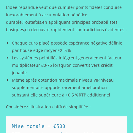
L’idée répandue veut que cumuler points fidèles conduise
inexorablement à accumulation bénéfice
durable.Toutefois,en appliquant principes probabilistes
basiques,on découvre rapidement contradictions évidentes :
Chaque euro placé possède espérance négative définie
par house edge moyen≈2–5 %
Les systèmes pointillés intègrent généralement facteur
multiplicateur ≤0·75 lorsqu’on convertit vers crédit
jouable
Même après obtention maximale niveau VIP,niveau
supplémentaire apporte rarement amélioration
substantielle supérieure à +0·5 %RTP additionnel
Considérez illustration chiffrée simplifiée :
Mise totale = €500    
