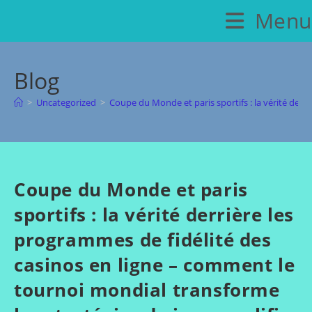
Skip
Menu
to
content
Blog
>
Uncategorized
>
Coupe du Monde et paris sportifs : la vérité derr
Coupe du Monde et paris
sportifs : la vérité derrière les
programmes de fidélité des
casinos en ligne – comment le
tournoi mondial transforme