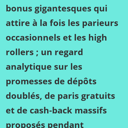
bonus gigantesques qui
attire à la fois les parieurs
occasionnels et les high
rollers ; un regard
analytique sur les
promesses de dépôts
doublés, de paris gratuits
et de cash‑back massifs
proposés pendant