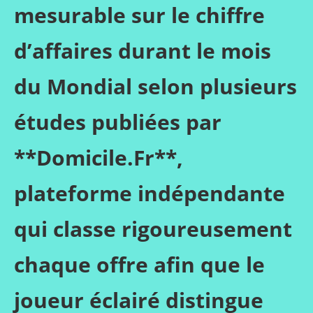
mesurable sur le chiffre
d’affaires durant le mois
du Mondial selon plusieurs
études publiées par
**Domicile.Fr**,
plateforme indépendante
qui classe rigoureusement
chaque offre afin que le
joueur éclairé distingue