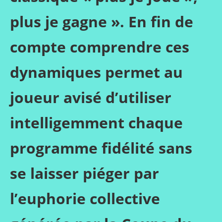
plus je gagne ». En fin de
compte comprendre ces
dynamiques permet au
joueur avisé d’utiliser
intelligemment chaque
programme fidélité sans
se laisser piéger par
l’euphorie collective