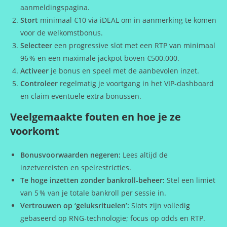
aanmeldingspagina.
Stort
minimaal €10 via iDEAL om in aanmerking te komen
voor de welkomstbonus.
Selecteer
een progressive slot met een RTP van minimaal
96 % en een maximale jackpot boven €500.000.
Activeer
je bonus en speel met de aanbevolen inzet.
Controleer
regelmatig je voortgang in het VIP‑dashboard
en claim eventuele extra bonussen.
Veelgemaakte fouten en hoe je ze
voorkomt
Bonusvoorwaarden negeren:
Lees altijd de
inzetvereisten en spelrestricties.
Te hoge inzetten zonder bankroll‑beheer:
Stel een limiet
van 5 % van je totale bankroll per sessie in.
Vertrouwen op ‘geluksrituelen’:
Slots zijn volledig
gebaseerd op RNG‑technologie; focus op odds en RTP.