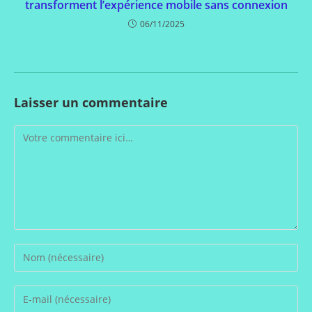
transforment l’expérience mobile sans connexion
06/11/2025
Laisser un commentaire
Comment
Enter
your
name
Enter
or
your