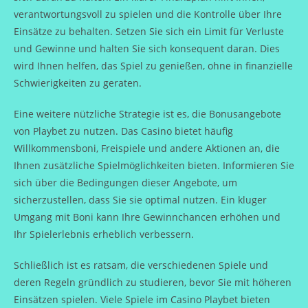
verantwortungsvoll zu spielen und die Kontrolle über Ihre
Einsätze zu behalten. Setzen Sie sich ein Limit für Verluste
und Gewinne und halten Sie sich konsequent daran. Dies
wird Ihnen helfen, das Spiel zu genießen, ohne in finanzielle
Schwierigkeiten zu geraten.
Eine weitere nützliche Strategie ist es, die Bonusangebote
von Playbet zu nutzen. Das Casino bietet häufig
Willkommensboni, Freispiele und andere Aktionen an, die
Ihnen zusätzliche Spielmöglichkeiten bieten. Informieren Sie
sich über die Bedingungen dieser Angebote, um
sicherzustellen, dass Sie sie optimal nutzen. Ein kluger
Umgang mit Boni kann Ihre Gewinnchancen erhöhen und
Ihr Spielerlebnis erheblich verbessern.
Schließlich ist es ratsam, die verschiedenen Spiele und
deren Regeln gründlich zu studieren, bevor Sie mit höheren
Einsätzen spielen. Viele Spiele im Casino Playbet bieten