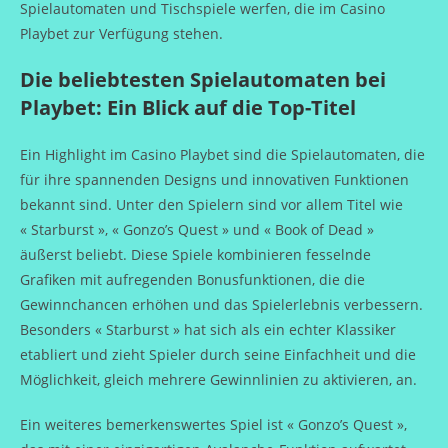
Spielautomaten und Tischspiele werfen, die im Casino
Playbet zur Verfügung stehen.
Die beliebtesten Spielautomaten bei
Playbet: Ein Blick auf die Top-Titel
Ein Highlight im Casino Playbet sind die Spielautomaten, die
für ihre spannenden Designs und innovativen Funktionen
bekannt sind. Unter den Spielern sind vor allem Titel wie
« Starburst », « Gonzo’s Quest » und « Book of Dead »
äußerst beliebt. Diese Spiele kombinieren fesselnde
Grafiken mit aufregenden Bonusfunktionen, die die
Gewinnchancen erhöhen und das Spielerlebnis verbessern.
Besonders « Starburst » hat sich als ein echter Klassiker
etabliert und zieht Spieler durch seine Einfachheit und die
Möglichkeit, gleich mehrere Gewinnlinien zu aktivieren, an.
Ein weiteres bemerkenswertes Spiel ist « Gonzo’s Quest »,