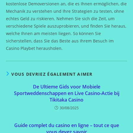
kostenlose Demoversionen an, die es Ihnen ermöglichen, die
Mechanik zu verstehen und Ihre Strategien zu testen, ohne
echtes Geld zu riskieren. Nehmen Sie sich die Zeit, um
verschiedene Spiele auszuprobieren, und finden Sie heraus,
welche Ihnen am meisten liegen. So können Sie
sicherstellen, dass Sie das Beste aus Ihrem Besuch im
Casino Playbet herausholen.
VOUS DEVRIEZ ÉGALEMENT AIMER
De Ultieme Gids voor Mobiele
Sportweddenschappen en Live Casino‑Actie bij
Tikitaka Casino
30/08/2025
Guide complet du casino en ligne – tout ce que
vous devez savoir