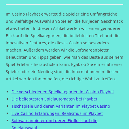
de
publication :
la
publication :
Im Casino Playbet erwartet die Spieler eine umfangreiche
und vielfältige Auswahl an Spielen, die für jeden Geschmack
etwas bieten. In diesem Artikel werfen wir einen genaueren
Blick auf die Spielkategorien, die beliebtesten Titel und die
innovativen Features, die dieses Casino so besonders
machen. Außerdem werden wir die Softwareanbieter
beleuchten und Tipps geben, wie man das Beste aus seinem
Spiel-Erlebnis herausholen kann. Egal, ob Sie ein erfahrener
Spieler oder ein Neuling sind, die Informationen in diesem
Artikel werden Ihnen helfen, die richtige Wahl zu treffen.
Die verschiedenen Spielkategorien im Casino Playbet
Die beliebtesten Spielautomaten bei Playbet
Tischspiele und deren Varianten im Playbet Casino
Live-Casino-Erfahrungen: Realismus im Playbet
Softwareanbieter und deren Einfluss auf die
Spielauswahl