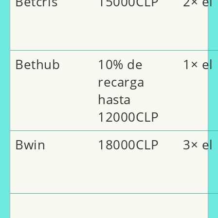
Betcris
15000CLP
2× el
Bethub
10% de
1× el
recarga
hasta
12000CLP
Bwin
18000CLP
3× el