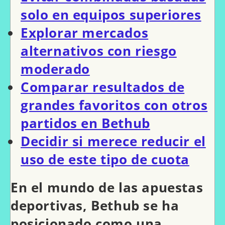
solo en equipos superiores
Explorar mercados
alternativos con riesgo
moderado
Comparar resultados de
grandes favoritos con otros
partidos en Bethub
Decidir si merece reducir el
uso de este tipo de cuota
En el mundo de las apuestas
deportivas, Bethub se ha
posicionado como una