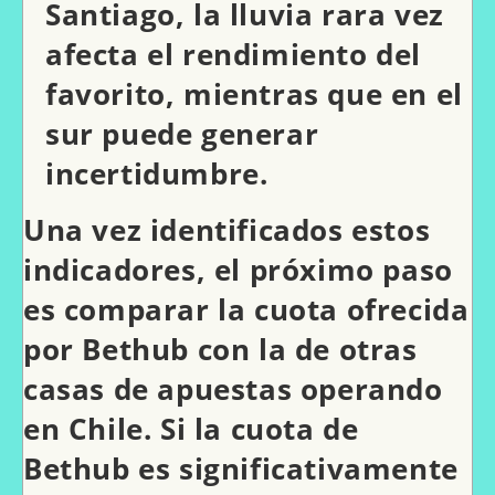
Santiago, la lluvia rara vez
afecta el rendimiento del
favorito, mientras que en el
sur puede generar
incertidumbre.
Una vez identificados estos
indicadores, el próximo paso
es comparar la cuota ofrecida
por Bethub con la de otras
casas de apuestas operando
en Chile. Si la cuota de
Bethub es significativamente