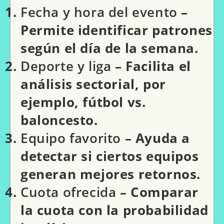
Fecha y hora del evento
–
Permite identificar patrones
según el día de la semana.
Deporte y liga
– Facilita el
análisis sectorial, por
ejemplo, fútbol vs.
baloncesto.
Equipo favorito
– Ayuda a
detectar si ciertos equipos
generan mejores retornos.
Cuota ofrecida
– Comparar
la cuota con la probabilidad