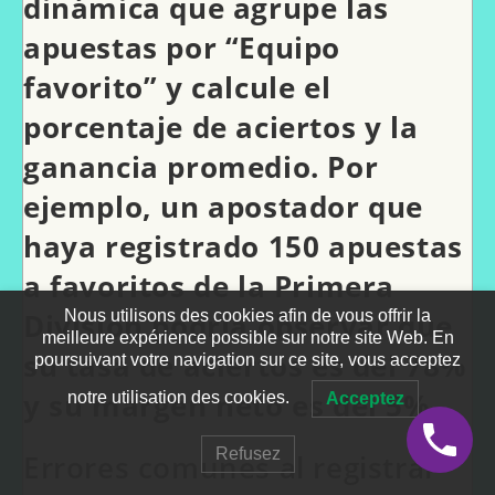
dinámica que agrupe las
apuestas por “Equipo
favorito” y calcule el
porcentaje de aciertos y la
ganancia promedio. Por
ejemplo, un apostador que
haya registrado 150 apuestas
a favoritos de la Primera
Nous utilisons des cookies afin de vous offrir la
División podría observar que
meilleure expérience possible sur notre site Web. En
su tasa de aciertos es del 78%
poursuivant votre navigation sur ce site, vous acceptez
y su margen neto es del 5%.
notre utilisation des cookies.
Acceptez
Refusez
Errores comunes al registrar