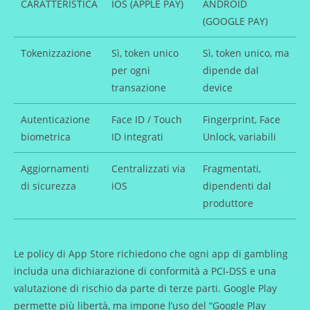
CARATTERISTICA
IOS (APPLE PAY)
ANDROID
(GOOGLE PAY)
Tokenizzazione
Sì, token unico
Sì, token unico, ma
per ogni
dipende dal
transazione
device
Autenticazione
Face ID / Touch
Fingerprint, Face
biometrica
ID integrati
Unlock, variabili
Aggiornamenti
Centralizzati via
Fragmentati,
di sicurezza
iOS
dipendenti dal
produttore
Le policy di App Store richiedono che ogni app di gambling
includa una dichiarazione di conformità a PCI‑DSS e una
valutazione di rischio da parte di terze parti. Google Play
permette più libertà, ma impone l’uso del “Google Play