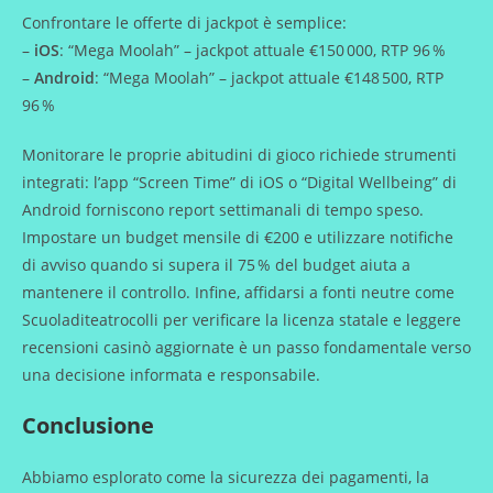
Confrontare le offerte di jackpot è semplice:
–
iOS
: “Mega Moolah” – jackpot attuale €150 000, RTP 96 %
–
Android
: “Mega Moolah” – jackpot attuale €148 500, RTP
96 %
Monitorare le proprie abitudini di gioco richiede strumenti
integrati: l’app “Screen Time” di iOS o “Digital Wellbeing” di
Android forniscono report settimanali di tempo speso.
Impostare un budget mensile di €200 e utilizzare notifiche
di avviso quando si supera il 75 % del budget aiuta a
mantenere il controllo. Infine, affidarsi a fonti neutre come
Scuoladiteatrocolli per verificare la licenza statale e leggere
recensioni casinò aggiornate è un passo fondamentale verso
una decisione informata e responsabile.
Conclusione
Abbiamo esplorato come la sicurezza dei pagamenti, la