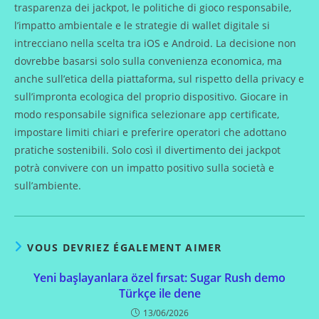
trasparenza dei jackpot, le politiche di gioco responsabile,
l’impatto ambientale e le strategie di wallet digitale si
intrecciano nella scelta tra iOS e Android. La decisione non
dovrebbe basarsi solo sulla convenienza economica, ma
anche sull’etica della piattaforma, sul rispetto della privacy e
sull’impronta ecologica del proprio dispositivo. Giocare in
modo responsabile significa selezionare app certificate,
impostare limiti chiari e preferire operatori che adottano
pratiche sostenibili. Solo così il divertimento dei jackpot
potrà convivere con un impatto positivo sulla società e
sull’ambiente.
VOUS DEVRIEZ ÉGALEMENT AIMER
Yeni başlayanlara özel fırsat: Sugar Rush demo
Türkçe ile dene
13/06/2026