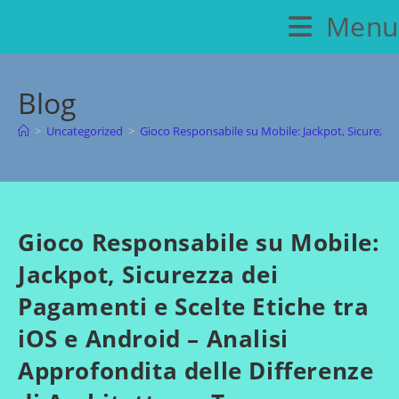
Skip
Menu
to
content
Blog
>
Uncategorized
>
Gioco Responsabile su Mobile: Jackpot, Sicurezza d
Gioco Responsabile su Mobile:
Jackpot, Sicurezza dei
Pagamenti e Scelte Etiche tra
iOS e Android – Analisi
Approfondita delle Differenze