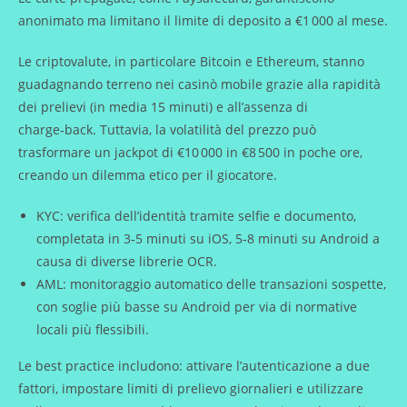
anonimato ma limitano il limite di deposito a €1 000 al mese.
Le criptovalute, in particolare Bitcoin e Ethereum, stanno
guadagnando terreno nei casinò mobile grazie alla rapidità
dei prelievi (in media 15 minuti) e all’assenza di
charge‑back. Tuttavia, la volatilità del prezzo può
trasformare un jackpot di €10 000 in €8 500 in poche ore,
creando un dilemma etico per il giocatore.
KYC: verifica dell’identità tramite selfie e documento,
completata in 3‑5 minuti su iOS, 5‑8 minuti su Android a
causa di diverse librerie OCR.
AML: monitoraggio automatico delle transazioni sospette,
con soglie più basse su Android per via di normative
locali più flessibili.
Le best practice includono: attivare l’autenticazione a due
fattori, impostare limiti di prelievo giornalieri e utilizzare