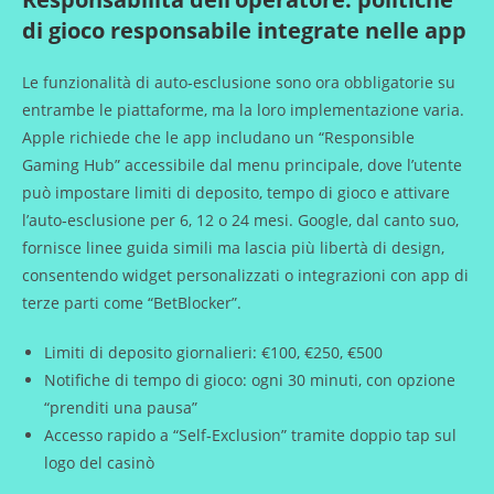
di gioco responsabile integrate nelle app
Le funzionalità di auto‑esclusione sono ora obbligatorie su
entrambe le piattaforme, ma la loro implementazione varia.
Apple richiede che le app includano un “Responsible
Gaming Hub” accessibile dal menu principale, dove l’utente
può impostare limiti di deposito, tempo di gioco e attivare
l’auto‑esclusione per 6, 12 o 24 mesi. Google, dal canto suo,
fornisce linee guida simili ma lascia più libertà di design,
consentendo widget personalizzati o integrazioni con app di
terze parti come “BetBlocker”.
Limiti di deposito giornalieri: €100, €250, €500
Notifiche di tempo di gioco: ogni 30 minuti, con opzione
“prenditi una pausa”
Accesso rapido a “Self‑Exclusion” tramite doppio tap sul
logo del casinò