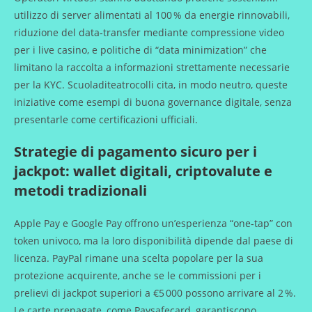
utilizzo di server alimentati al 100 % da energie rinnovabili,
riduzione del data‑transfer mediante compressione video
per i live casino, e politiche di “data minimization” che
limitano la raccolta a informazioni strettamente necessarie
per la KYC. Scuoladiteatrocolli cita, in modo neutro, queste
iniziative come esempi di buona governance digitale, senza
presentarle come certificazioni ufficiali.
Strategie di pagamento sicuro per i
jackpot: wallet digitali, criptovalute e
metodi tradizionali
Apple Pay e Google Pay offrono un’esperienza “one‑tap” con
token univoco, ma la loro disponibilità dipende dal paese di
licenza. PayPal rimane una scelta popolare per la sua
protezione acquirente, anche se le commissioni per i
prelievi di jackpot superiori a €5 000 possono arrivare al 2 %.
Le carte prepagate, come Paysafecard, garantiscono