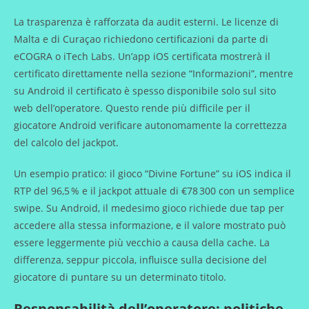
La trasparenza è rafforzata da audit esterni. Le licenze di
Malta e di Curaçao richiedono certificazioni da parte di
eCOGRA o iTech Labs. Un’app iOS certificata mostrerà il
certificato direttamente nella sezione “Informazioni”, mentre
su Android il certificato è spesso disponibile solo sul sito
web dell’operatore. Questo rende più difficile per il
giocatore Android verificare autonomamente la correttezza
del calcolo del jackpot.
Un esempio pratico: il gioco “Divine Fortune” su iOS indica il
RTP del 96,5 % e il jackpot attuale di €78 300 con un semplice
swipe. Su Android, il medesimo gioco richiede due tap per
accedere alla stessa informazione, e il valore mostrato può
essere leggermente più vecchio a causa della cache. La
differenza, seppur piccola, influisce sulla decisione del
giocatore di puntare su un determinato titolo.
Responsabilità dell’operatore: politiche