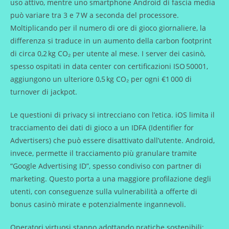
uso attivo, mentre uno smartphone Android di fascia media
può variare tra 3 e 7 W a seconda del processore.
Moltiplicando per il numero di ore di gioco giornaliere, la
differenza si traduce in un aumento della carbon footprint
di circa 0,2 kg CO₂ per utente al mese. I server dei casinò,
spesso ospitati in data center con certificazioni ISO 50001,
aggiungono un ulteriore 0,5 kg CO₂ per ogni €1 000 di
turnover di jackpot.
Le questioni di privacy si intrecciano con l’etica. iOS limita il
tracciamento dei dati di gioco a un IDFA (Identifier for
Advertisers) che può essere disattivato dall’utente. Android,
invece, permette il tracciamento più granulare tramite
“Google Advertising ID”, spesso condiviso con partner di
marketing. Questo porta a una maggiore profilazione degli
utenti, con conseguenze sulla vulnerabilità a offerte di
bonus casinò mirate e potenzialmente ingannevoli.
Operatori virtuosi stanno adottando pratiche sostenibili: