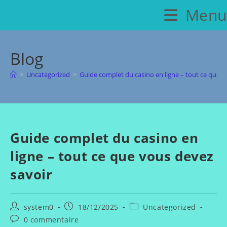
Skip
Menu
to
content
Blog
>
Uncategorized
>
Guide complet du casino en ligne – tout ce que v
Guide complet du casino en
ligne – tout ce que vous devez
savoir
Auteur/autrice
Publication
Post
system0
18/12/2025
Uncategorized
de
publiée :
category:
Commentaires
0 commentaire
la