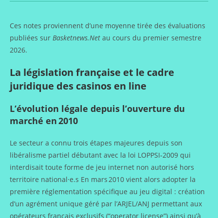
Ces notes proviennent d’une moyenne tirée des évaluations
publiées sur
Basketnews.Net
au cours du premier semestre
2026.
La législation française et le cadre
juridique des casinos en line
L’évolution légale depuis l’ouverture du
marché en 2010
Le secteur a connu trois étapes majeures depuis son
libéralisme partiel débutant avec la loi LOPPSI‑2009 qui
interdisait toute forme de jeu internet non autorisé hors
territoire national·e.s En mars 2010 vient alors adopter la
première réglementation spécifique au jeu digital : création
d’un agrément unique géré par l’ARJEL/ANJ permettant aux
opérateurs français exclusifs (“operator license”) ainsi qu’à