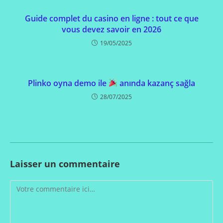
Guide complet du casino en ligne : tout ce que
vous devez savoir en 2026
19/05/2025
Plinko oyna demo ile
anında kazanç sağla
28/07/2025
Laisser un commentaire
Comment