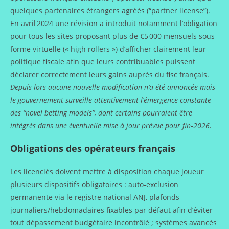
quelques partenaires étrangers agréés (“partner license”).
En avril 2024 une révision a introduit notamment l’obligation
pour tous les sites proposant plus de €5 000 mensuels sous
forme virtuelle (« high rollers ») d’afficher clairement leur
politique fiscale afin que leurs contribuables puissent
déclarer correctement leurs gains auprès du fisc français.
Depuis lors aucune nouvelle modification n’a été annoncée mais
le gouvernement surveille attentivement l’émergence constante
des “novel betting models”, dont certains pourraient être
intégrés dans une éventuelle mise à jour prévue pour fin‑2026.
Obligations des opérateurs français
Les licenciés doivent mettre à disposition chaque joueur
plusieurs dispositifs obligatoires : auto‑exclusion
permanente via le registre national ANJ, plafonds
journaliers/hebdomadaires fixables par défaut afin d’éviter
tout dépassement budgétaire incontrôlé ; systèmes avancés