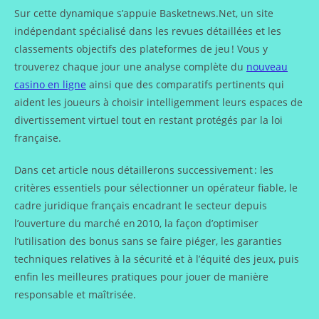
Sur cette dynamique s’appuie Basketnews.Net, un site
indépendant spécialisé dans les revues détaillées et les
classements objectifs des plateformes de jeu ! Vous y
trouverez chaque jour une analyse complète du
nouveau
casino en ligne
ainsi que des comparatifs pertinents qui
aident les joueurs à choisir intelligemment leurs espaces de
divertissement virtuel tout en restant protégés par la loi
française.
Dans cet article nous détaillerons successivement : les
critères essentiels pour sélectionner un opérateur fiable, le
cadre juridique français encadrant le secteur depuis
l’ouverture du marché en 2010, la façon d’optimiser
l’utilisation des bonus sans se faire piéger, les garanties
techniques relatives à la sécurité et à l’équité des jeux, puis
enfin les meilleures pratiques pour jouer de manière
responsable et maîtrisée.