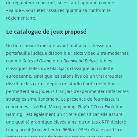
du régulateur concerné ; si le statut apparaît comme
« valide », vous êtes rassurés quant à sa conformité
réglementaire.
Le catalogue de jeux proposé
Un bon choix se mesure avant tout à la richesse du
portefeuille ludique disponible : slots vidéo ultra‑modernes
comme
Gates of Olympus
ou
Deadwood Deluxe
, tables
classiques telles que blackjack classique ou roulette
européenne, ainsi que les salons live où un vrai croupier
distribue les cartes depuis un studio haute définition
permettent aux joueurs français d’expérimenter différentes
stratégies simultanément. La présence de fournisseurs
renommés—NetEnt, Microgaming, Play’n GO ou Evolution
Gaming—est également un critère décisif car elle assure
une qualité graphique élevée ainsi qu’un taux RTP déclaré
transparent (souvent entre 96 % et 98 %). Grâce aux filtres