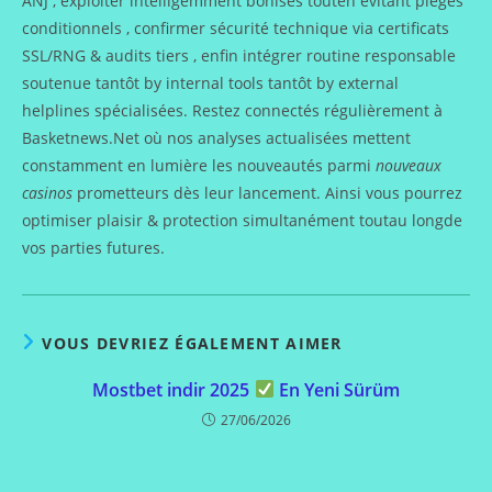
ANJ , exploiter intelligemment boni­ses touten évitant pièges
conditionnels , confirmer sécurité technique via certificats
SSL/RNG & audits tiers , enfin intégrer routine responsable
soutenue tantôt by internal tools tantôt by external
helplines spécialisées​. Restez connectés régulièrement à
Basketnews.Net où nos analyses actualisées mettent
constamment ​en lumière ​les nouveautés parmi
nouveaux
casinos
prometteurs dès leur lancement.​ Ainsi vous pourrez
optimiser plaisir & protection simultanément toutau long​de
vos parties futures.​
VOUS DEVRIEZ ÉGALEMENT AIMER
Mostbet indir 2025
En Yeni Sürüm
27/06/2026