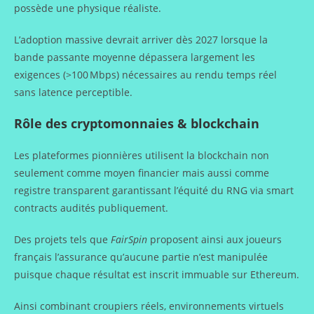
possède une physique réaliste.
L’adoption massive devrait arriver dès 2027 lorsque la
bande passante moyenne dépassera largement les
exigences (>100 Mbps) nécessaires au rendu temps réel
sans latence perceptible.
Rôle des cryptomonnaies & blockchain
Les plateformes pionnières utilisent la blockchain non
seulement comme moyen financier mais aussi comme
registre transparent garantissant l’équité du RNG via smart
contracts audités publiquement.
Des projets tels que
FairSpin
proposent ainsi aux joueurs
français l’assurance qu’aucune partie n’est manipulée
puisque chaque résultat est inscrit immuable sur Ethereum.
Ainsi combinant croupiers réels, environnements virtuels