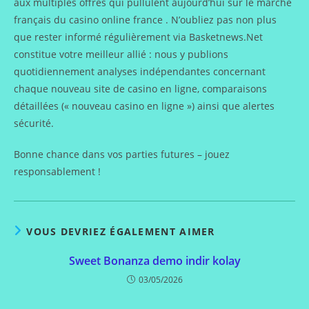
aux multiples offres qui pullulent aujourd’hui sur le marché
français du casino online france . N’oubliez pas non plus
que rester informé régulièrement via Basketnews.Net
constitue votre meilleur allié : nous y publions
quotidiennement analyses indépendantes concernant
chaque nouveau site de casino en ligne, comparaisons
détaillées (« nouveau casino en ligne ») ainsi que alertes
sécurité.
Bonne chance dans vos parties futures – jouez
responsablement !
VOUS DEVRIEZ ÉGALEMENT AIMER
Sweet Bonanza demo indir kolay
03/05/2026