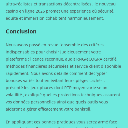
ultra‑réalistes et transactions décentralisées , le nouveau
casino en ligne 2026 promet une expérience où sécurité,
équité et immersion cohabitent harmonieusement.
Conclusion
Nous avons passé en revue l’ensemble des critères
indispensables pour choisir judicieusement votre
plateforme : licence reconnue, audit RNG/eCOGRA certifié,
méthodes financières sécurisées et service client disponible
rapidement. Nous avons détaillé comment décrypter
bonuses variés tout en évitant leurs pièges cachés ,
présenté les jeux phares dont RTP moyen varie selon
volatilité , expliqué quelles protections techniques assurent
vos données personnelles ainsi que quels outils vous
aideront à gérer efficacement votre bankroll.
En appliquant ces bonnes pratiques vous serez armé face