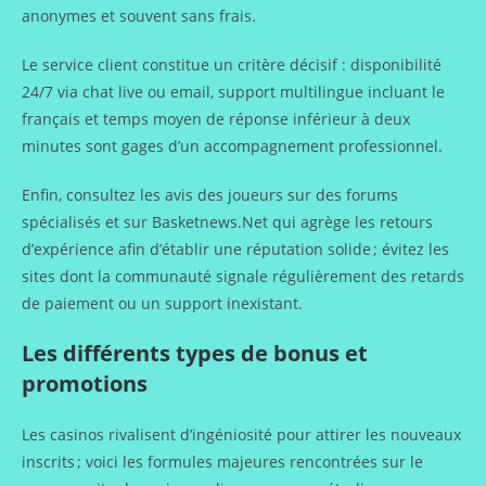
anonymes et souvent sans frais.
Le service client constitue un critère décisif : disponibilité
24/7 via chat live ou email, support multilingue incluant le
français et temps moyen de réponse inférieur à deux
minutes sont gages d’un accompagnement professionnel.
Enfin, consultez les avis des joueurs sur des forums
spécialisés et sur Basketnews.Net qui agrège les retours
d’expérience afin d’établir une réputation solide ; évitez les
sites dont la communauté signale régulièrement des retards
de paiement ou un support inexistant.
Les différents types de bonus et
promotions
Les casinos rivalisent d’ingéniosité pour attirer les nouveaux
inscrits ; voici les formules majeures rencontrées sur le