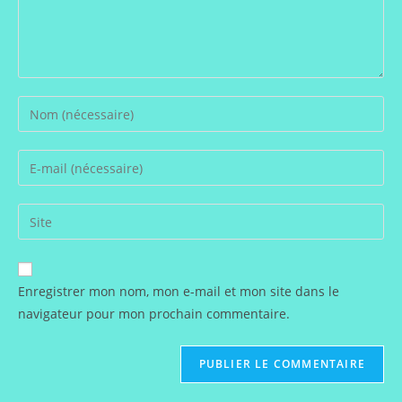
Enter
your
name
Enter
or
your
username
email
Saisir
to
address
l’URL
comment
to
de
comment
votre
Enregistrer mon nom, mon e-mail et mon site dans le
site
navigateur pour mon prochain commentaire.
(facultatif)