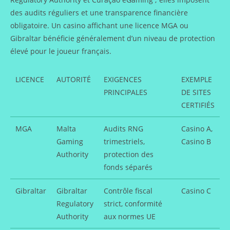
des audits réguliers et une transparence financière
obligatoire. Un casino affichant une licence MGA ou
Gibraltar bénéficie généralement d’un niveau de protection
élevé pour le joueur français.
LICENCE
AUTORITÉ
EXIGENCES
EXEMPLE
PRINCIPALES
DE SITES
CERTIFIÉS
MGA
Malta
Audits RNG
Casino A,
Gaming
trimestriels,
Casino B
Authority
protection des
fonds séparés
Gibraltar
Gibraltar
Contrôle fiscal
Casino C
Regulatory
strict, conformité
Authority
aux normes UE