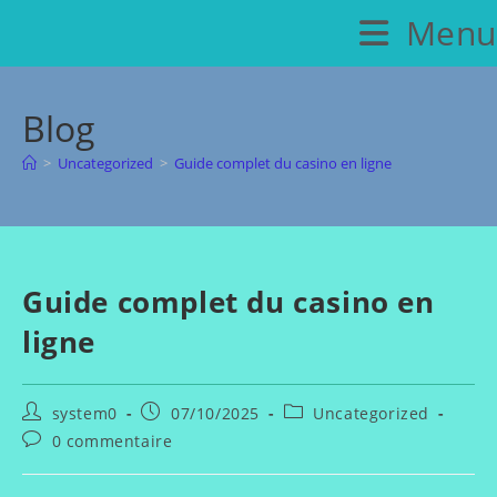
Skip
Menu
to
content
Blog
>
Uncategorized
>
Guide complet du casino en ligne
Guide complet du casino en
ligne
Auteur/autrice
Publication
Post
system0
07/10/2025
Uncategorized
de
publiée :
category:
Commentaires
0 commentaire
la
de
publication :
la