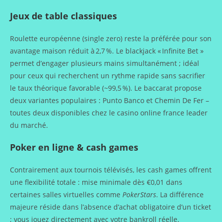
Jeux de table classiques
Roulette européenne (single zero) reste la préférée pour son
avantage maison réduit à 2,7 %. Le blackjack « Infinite Bet »
permet d’engager plusieurs mains simultanément ; idéal
pour ceux qui recherchent un rythme rapide sans sacrifier
le taux théorique favorable (~99,5 %). Le baccarat propose
deux variantes populaires : Punto Banco et Chemin De Fer –
toutes deux disponibles chez le casino online france leader
du marché.
Poker en ligne & cash games
Contrairement aux tournois télévisés, les cash games offrent
une flexibilité totale : mise minimale dès €0,01 dans
certaines salles virtuelles comme
PokerStars
. La différence
majeure réside dans l’absence d’achat obligatoire d’un ticket
; vous jouez directement avec votre bankroll réelle.