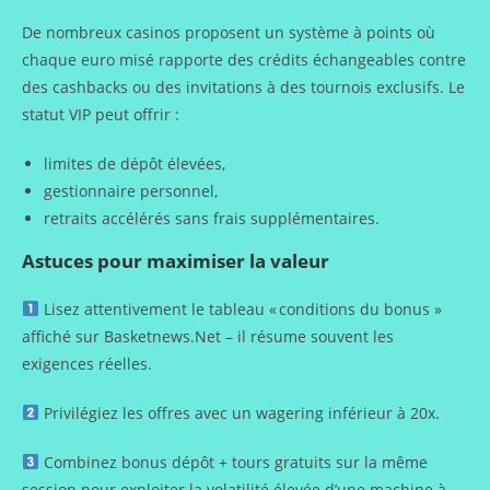
De nombreux casinos proposent un système à points où
chaque euro misé rapporte des crédits échangeables contre
des cashbacks ou des invitations à des tournois exclusifs. Le
statut VIP peut offrir :
limites de dépôt élevées,
gestionnaire personnel,
retraits accélérés sans frais supplémentaires.
Astuces pour maximiser la valeur
Lisez attentivement le tableau « conditions du bonus »
affiché sur Basketnews.Net – il résume souvent les
exigences réelles.
Privilégiez les offres avec un wagering inférieur à 20x.
Combinez bonus dépôt + tours gratuits sur la même
session pour exploiter la volatilité élevée d’une machine à