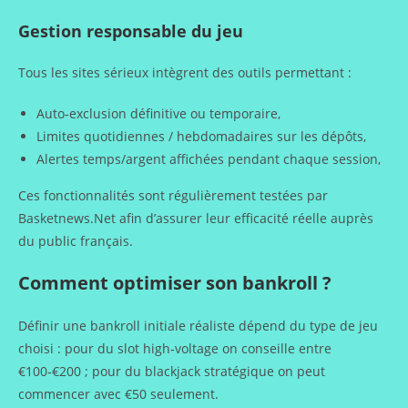
Gestion responsable du jeu
Tous les sites sérieux intègrent des outils permettant :
Auto‑exclusion définitive ou temporaire,
Limites quotidiennes / hebdomadaires sur les dépôts,
Alertes temps/argent affichées pendant chaque session,
Ces fonctionnalités sont régulièrement testées par
Basketnews.Net afin d’assurer leur efficacité réelle auprès
du public français.
Comment optimiser son bankroll ?
Définir une bankroll initiale réaliste dépend du type de jeu
choisi : pour du slot high‑voltage on conseille entre
€100‑€200 ; pour du blackjack stratégique on peut
commencer avec €50 seulement.