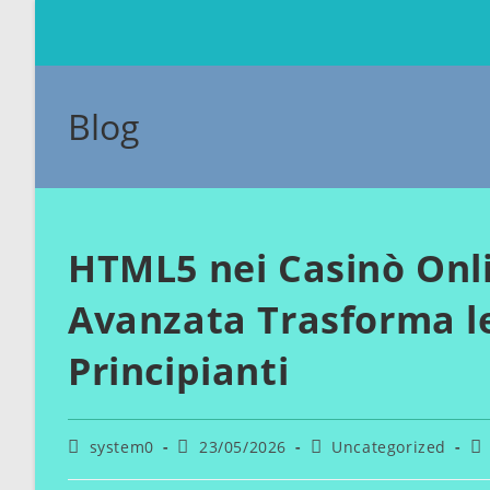
Skip
to
content
Blog
HTML5 nei Casinò Onli
Avanzata Trasforma le
Principianti
Auteur/autrice
Publication
Post
Co
system0
23/05/2026
Uncategorized
de
publiée :
category:
de
la
la