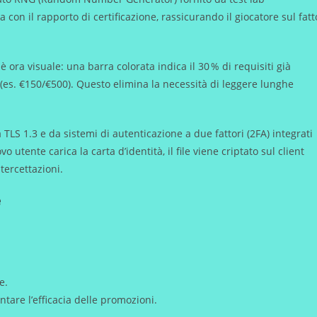
con il rapporto di certificazione, rassicurando il giocatore sul fatt
ora visuale: una barra colorata indica il 30 % di requisiti già
i (es. €150/€500). Questo elimina la necessità di leggere lunghe
 TLS 1.3 e da sistemi di autenticazione a due fattori (2FA) integrati
utente carica la carta d’identità, il file viene criptato sul client
ntercettazioni.
e
e.
ntare l’efficacia delle promozioni.