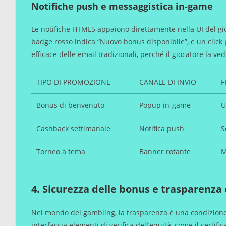
Notifiche push e messaggistica in‑game
Le notifiche HTML5 appaiono direttamente nella UI del gio
badge rosso indica “Nuovo bonus disponibile”, e un click 
efficace delle email tradizionali, perché il giocatore la ve
TIPO DI PROMOZIONE
CANALE DI INVIO
F
Bonus di benvenuto
Popup in‑game
U
Cashback settimanale
Notifica push
S
Torneo a tema
Banner rotante
M
4. Sicurezza delle bonus e trasparenza
Nel mondo del gambling, la trasparenza è una condizione 
interfaccia elementi di verifica dell’equità, come il cert