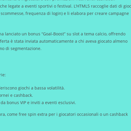
he legate a eventi sportivi o festival. L’HTML5 raccoglie dati di gio
elle scommesse, frequenza di login) e li elabora per creare campagne
 lanciato un bonus “Goal‑Boost” su slot a tema calcio, offrendo
’offerta è stata inviata automaticamente a chi aveva giocato almeno
tmo di segmentazione.
ie:
riscono giochi a bassa volatilità.
tornei e cashback.
da bonus VIP e inviti a eventi esclusivi.
a, come free spin extra per i giocatori occasionali o un cashback