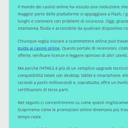
publication :
pu
Il mondo dei casinò online ha vissuto una rivoluzione sile
maggior parte delle piattaforme si appoggiava a Flash, i 
lunghi e convivere con problemi di sicurezza. Oggi, grazie
istantanea, fluida e accessibile da qualsiasi dispositivo 
Chiunque voglia iniziare a scommettere online può trov
guida ai casinò online
. Questo portale di recensioni, citat
offerte, verificare licenze e leggere opinioni di altri utenti.
Ma perché l’HTML5 è più di un semplice upgrade tecnico? I
compatibilità totale con desktop, tablet e smartphone, eli
secondi a pochi millisecondi e, soprattutto, offre un live
certificazioni di terze parti.
Nel seguito ci concentreremo su come questi miglioramenti
Scopriremo come le promozioni online diventano più traspar
tempo reale.