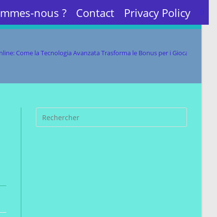
ommes-nous ?
Contact
Privacy Policy
Togg
webs
ine: Come la Tecnologia Avanzata Trasforma le Bonus per i Giocatori Princi
sear