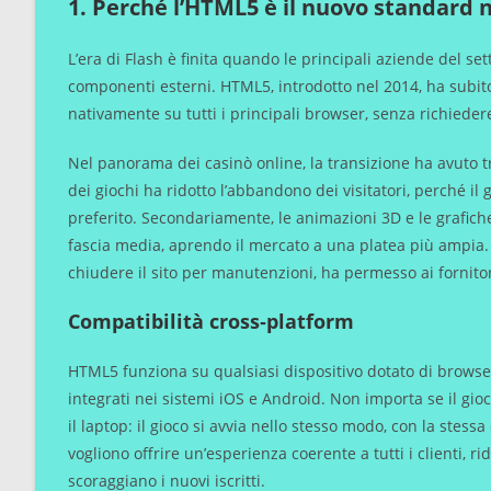
1. Perché l’HTML5 è il nuovo standard n
L’era di Flash è finita quando le principali aziende del se
componenti esterni. HTML5, introdotto nel 2014, ha subit
nativamente su tutti i principali browser, senza richiedere
Nel panorama dei casinò online, la transizione ha avuto t
dei giochi ha ridotto l’abbandono dei visitatori, perché il
preferito. Secondariamente, le animazioni 3D e le grafich
fascia media, aprendo il mercato a una platea più ampia. I
chiudere il sito per manutenzioni, ha permesso ai fornitor
Compatibilità cross‑platform
HTML5 funziona su qualsiasi dispositivo dotato di browse
integrati nei sistemi iOS e Android. Non importa se il gio
il laptop: il gioco si avvia nello stesso modo, con la stes
vogliono offrire un’esperienza coerente a tutti i clienti,
scoraggiano i nuovi iscritti.