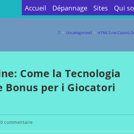
Accueil
Dépannage
Sites
Qui s
>
Uncategorized
>
HTML5 nei Casinò Onl
ne: Come la Tecnologia
 Bonus per i Giocatori
mmentaires
0 commentaire