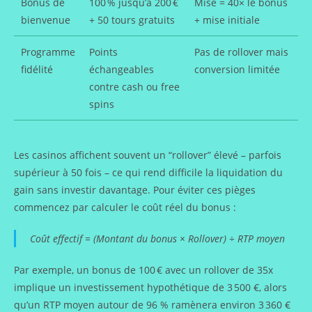
Bonus de
100 % jusqu’à 200 €
Mise = 40× le bonus
bienvenue
+ 50 tours gratuits
+ mise initiale
Programme
Points
Pas de rollover mais
fidélité
échangeables
conversion limitée
contre cash ou free
spins
Les casinos affichent souvent un “rollover” élevé – parfois
supérieur à 50 fois – ce qui rend difficile la liquidation du
gain sans investir davantage. Pour éviter ces pièges
commencez par calculer le coût réel du bonus :
Coût effectif = (Montant du bonus × Rollover) ÷ RTP moyen
Par exemple, un bonus de 100 € avec un rollover de 35x
implique un investissement hypothétique de 3 500 €, alors
qu’un RTP moyen autour de 96 % ramènera environ 3 360 €