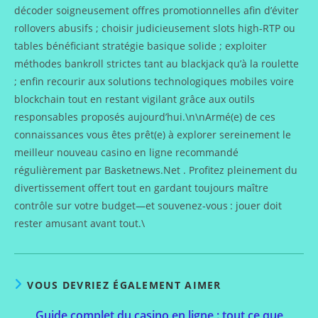
décoder soigneusement offres promotionnelles afin d’éviter
rollovers abusifs ; choisir judicieusement slots high‑RTP ou
tables bénéficiant stratégie basique solide ; exploiter
méthodes bankroll strictes tant au blackjack qu’à la roulette
; enfin recourir aux solutions technologiques mobiles voire
blockchain tout en restant vigilant grâce aux outils
responsables proposés aujourd’hui.\n\nArmé(e) de ces
connaissances vous êtes prêt(e) à explorer sereinement le
meilleur nouveau casino en ligne recommandé
régulièrement par Basketnews.Net . Profitez pleinement du
divertissement offert tout en gardant toujours maître
contrôle sur votre budget—et souvenez‑vous : jouer doit
rester amusant avant tout.\
VOUS DEVRIEZ ÉGALEMENT AIMER
Guide complet du casino en ligne : tout ce que