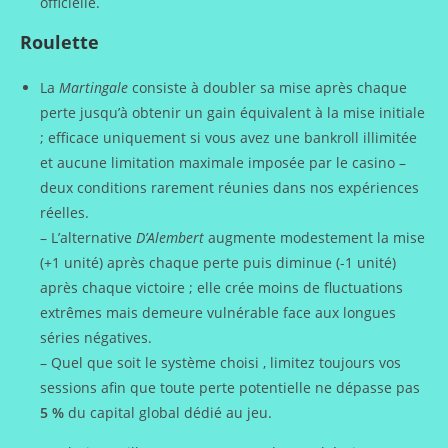
officielle.
Roulette
La
Martingale
consiste à doubler sa mise après chaque
perte jusqu’à obtenir un gain équivalent à la mise initiale
; efficace uniquement si vous avez une bankroll illimitée
et aucune limitation maximale imposée par le casino –
deux conditions rarement réunies dans nos expériences
réelles.
– L’alternative
D’Alembert
augmente modestement la mise
(+1 unité) après chaque perte puis diminue (-1 unité)
après chaque victoire ; elle crée moins de fluctuations
extrêmes mais demeure vulnérable face aux longues
séries négatives.
– Quel que soit le système choisi , limitez toujours vos
sessions afin que toute perte potentielle ne dépasse pas
5 %
du capital global dédié au jeu.