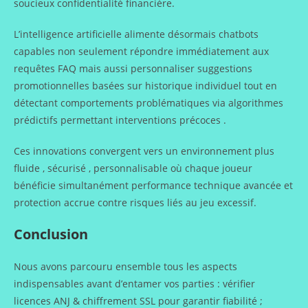
soucieux confidentialité financière.
L’intelligence artificielle alimente désormais chatbots
capables non seulement répondre immédiatement aux
requêtes FAQ mais aussi personnaliser suggestions
promotionnelles basées sur historique individuel tout en
détectant comportements problématiques via algorithmes
prédictifs permettant interventions précoces .
Ces innovations convergent vers un environnement plus
fluide , sécurisé , personnalisable où chaque joueur
bénéficie simultanément performance technique avancée et
protection accrue contre risques liés au jeu excessif.
Conclusion
Nous avons parcouru ensemble tous les aspects
indispensables avant d’entamer vos parties : vérifier
licences ANJ & chiffrement SSL pour garantir fiabilité ;