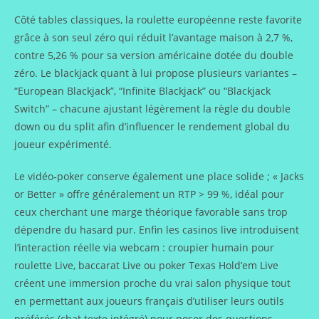
Côté tables classiques, la roulette européenne reste favorite
grâce à son seul zéro qui réduit l’avantage maison à 2,7 %,
contre 5,26 % pour sa version américaine dotée du double
zéro. Le blackjack quant à lui propose plusieurs variantes –
“European Blackjack”, “Infinite Blackjack” ou “Blackjack
Switch” – chacune ajustant légèrement la règle du double
down ou du split afin d’influencer le rendement global du
joueur expérimenté.
Le vidéo‑poker conserve également une place solide ; « Jacks
or Better » offre généralement un RTP > 99 %, idéal pour
ceux cherchant une marge théorique favorable sans trop
dépendre du hasard pur. Enfin les casinos live introduisent
l’interaction réelle via webcam : croupier humain pour
roulette Live, baccarat Live ou poker Texas Hold’em Live
créent une immersion proche du vrai salon physique tout
en permettant aux joueurs français d’utiliser leurs outils
préférés (chat texte intégré) pour poser des questions