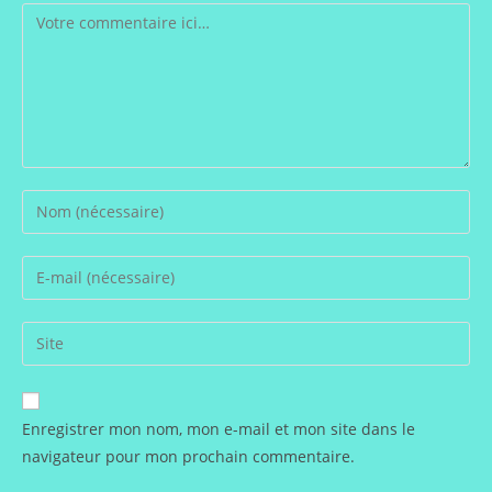
Comment
Enter
your
name
Enter
or
your
username
email
Saisir
to
address
l’URL
comment
to
de
comment
votre
Enregistrer mon nom, mon e-mail et mon site dans le
site
navigateur pour mon prochain commentaire.
(facultatif)