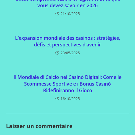
vous devez savoir en 2026
21/10/2025
L’expansion mondiale des casinos : stratégies,
défis et perspectives d’avenir
23/05/2025
Il Mondiale di Calcio nei Casinò Digitali: Come le
Scommesse Sportive e i Bonus Casinò
Ridefiniranno il Gioco
16/10/2025
Laisser un commentaire