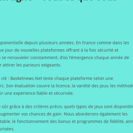
xponentielle depuis plusieurs années. En France comme dans les
 jour de nouvelles plateformes offrant à la fois sécurité et
à se renouveler constamment, d’où l’émergence chaque année de
 attirer les parieurs exigeants.
 clé : Basketnews.Net teste chaque plateforme selon une
. Son évaluation couvre la licence, la variété des jeux, les méthod
r une expérience fiable et sécurisée.
 sûr grâce à des critères précis, quels types de jeux sont disponibl
r augmenter vos chances de gain. Nous aborderons également les
table, le fonctionnement des bonus et programmes de fidélité, ain
risées.