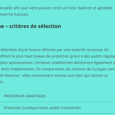
nsable afin que votre passion reste un loisir maîtrisé et agréable
 marché français.
ne – critères de sélection
 détention d’une licence délivrée par une autorité reconnue. En
ffrent le plus haut niveau de protection grâce à des audits régulie
omptes opérationnels. Certaines plateformes obtiennent également l
es tests indépendants. En comparaison, les licences de Curaçao sont
le financier ; elles conviennent surtout aux sites qui ciblent un
es.
PRINCIPAUX AVANTAGES
Protection juridique forte, audits trimestriels