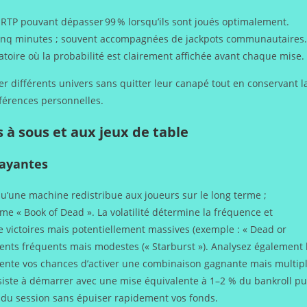
n RTP pouvant dépasser 99 % lorsqu’ils sont joués optimalement.
es cinq minutes ; souvent accompagnées de jackpots communautaires.
atoire où la probabilité est clairement affichée avant chaque mise.
r différents univers sans quitter leur canapé tout en conservant l
éférences personnelles.
 à sous et aux jeux de table
payantes
u’une machine redistribue aux joueurs sur le long terme ;
me « Book of Dead ». La volatilité détermine la fréquence et
de victoires mais potentiellement massives (exemple : « Dead or
ements fréquents mais modestes (« Starburst »). Analysez également 
mente vos chances d’activer une combinaison gagnante mais multipl
siste à démarrer avec une mise équivalente à 1–2 % du bankroll pu
rée du session sans épuiser rapidement vos fonds.