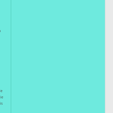
a
le
ie
is