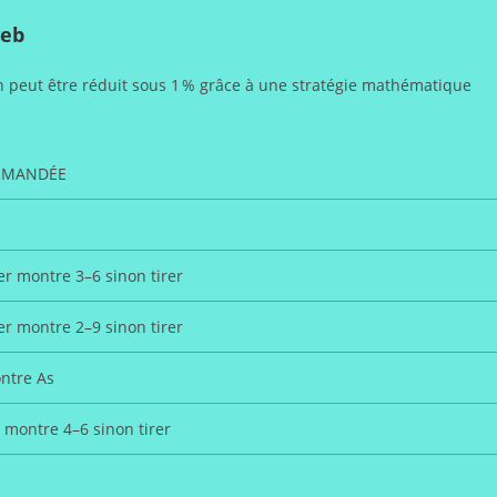
web
on peut être réduit sous 1 % grâce à une stratégie mathématique
MMANDÉE
er montre 3–6 sinon tirer
er montre 2–9 sinon tirer
ontre As
r montre 4–6 sinon tirer