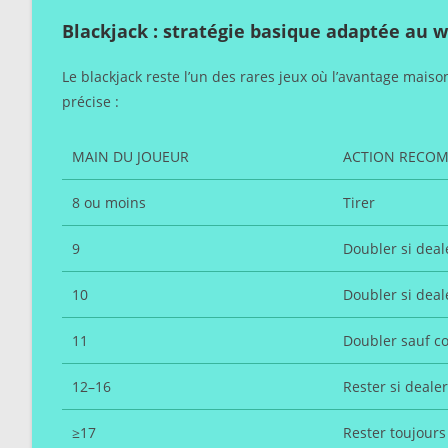
Blackjack : stratégie basique adaptée au 
Le blackjack reste l’un des rares jeux où l’avantage mais
précise :
MAIN DU JOUEUR
ACTION RECO
8 ou moins
Tirer
9
Doubler si deal
10
Doubler si deal
11
Doubler sauf c
12–16
Rester si deale
≥17
Rester toujours