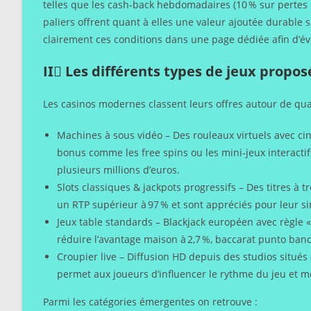
telles que les cash‑back hebdomadaires (10 % sur pertes n
paliers offrent quant à elles une valeur ajoutée durable si
clairement ces conditions dans une page dédiée afin d’évi
II️⃣ Les différents types de jeux propos
Les casinos modernes classent leurs offres autour de quat
Machines à sous vidéo – Des rouleaux virtuels avec cin
bonus comme les free spins ou les mini‑jeux interacti
plusieurs millions d’euros.
Slots classiques & jackpots progressifs – Des titres à 
un RTP supérieur à 97 % et sont appréciés pour leur si
Jeux table standards – Blackjack européen avec règle «
réduire l’avantage maison à 2,7 %, baccarat punto banco
Croupier live – Diffusion HD depuis des studios situés 
permet aux joueurs d’influencer le rythme du jeu et mê
Parmi les catégories émergentes on retrouve :