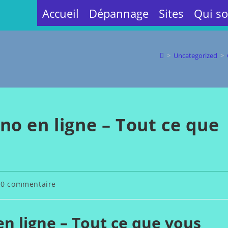
Accueil
Dépannage
Sites
Qui s
>
Uncategorized
>
no en ligne – Tout ce que
mmentaires
0 commentaire
blication :
n ligne – Tout ce que vous