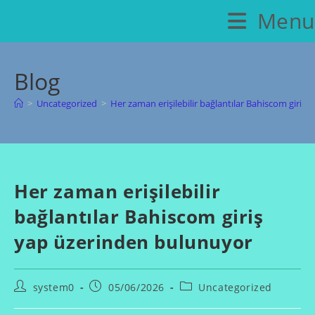
Skip
Menu
to
content
Blog
>
Uncategorized
>
Her zaman erişilebilir bağlantılar Bahiscom giriş
Her zaman erişilebilir
bağlantılar Bahiscom giriş
yap üzerinden bulunuyor
Auteur/autrice
Publication
Post
system0
05/06/2026
Uncategorized
de
publiée :
category:
la