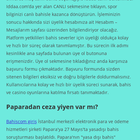
Iddaa.com’da yer alan CANLI sekmesine tıklayın, spor
bilginizi canlı bahisle kazanca dönüştürün. İşleminizin
sonucu hakkında sizi üyelik hesabınıza ait Hesabım –
Mesajlarım sayfası üzerinden bilgilendiriyor olacağız.
Platform yetkilileri bahis severler için üyeliği oldukça kolay
ve hızlı bir süreç olarak tanımlamıştır. Bu sürecin ilk adımı
kesinlikle ana sayfada bulunan üye ol butonuna
erişmenizdir. Üye ol sekmesine tıkladığınız anda karşınıza
başvuru formu çıkmaktadır. Başvuru formunda sizden
sitenen bilgileri eksiksiz ve doğru bilgilerle doldurmalısınız.
Kullanıcılarına kolay ve hızlı bir üyelik süreci sunarak, bahis
ve casino oyunlarına katılma fırsatı tanımaktadır.
Paparadan ceza yiyen var mı?
Bahiscom giriş
İstanbul merkezli elektronik para ve ödeme
hizmetleri şirketi Papara'ya 27 Mayıs'ta yasadışı bahis
soruşturması başlatıldı. Papara'nın "yasa dışı bahis"