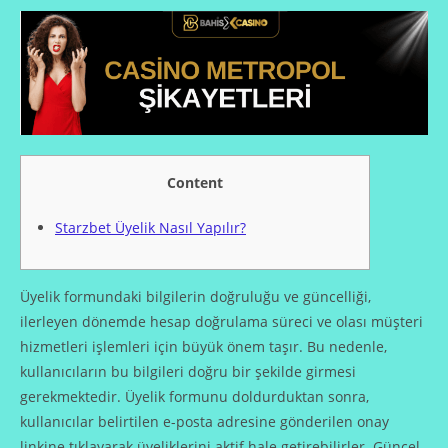
publication :
Content
Starzbet Üyelik Nasıl Yapılır?
Üyelik formundaki bilgilerin doğruluğu ve güncelliği,
ilerleyen dönemde hesap doğrulama süreci ve olası müşteri
hizmetleri işlemleri için büyük önem taşır. Bu nedenle,
kullanıcıların bu bilgileri doğru bir şekilde girmesi
gerekmektedir. Üyelik formunu doldurduktan sonra,
kullanıcılar belirtilen e-posta adresine gönderilen onay
linkine tıklayarak üyeliklerini aktif hale getirebilirler. Güncel