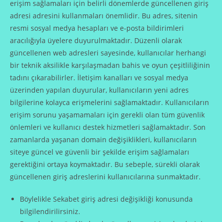
erişim sağlamaları için belirli dönemlerde güncellenen giriş
adresi adresini kullanmaları önemlidir. Bu adres, sitenin
resmi sosyal medya hesapları ve e-posta bildirimleri
aracılığıyla üyelere duyurulmaktadır. Düzenli olarak
güncellenen web adresleri sayesinde, kullanıcılar herhangi
bir teknik aksilikle karşılaşmadan bahis ve oyun çeşitliliğinin
tadını çıkarabilirler. İletişim kanalları ve sosyal medya
üzerinden yapılan duyurular, kullanıcıların yeni adres
bilgilerine kolayca erişmelerini sağlamaktadır. Kullanıcıların
erişim sorunu yaşamamaları için gerekli olan tüm güvenlik
önlemleri ve kullanıcı destek hizmetleri sağlamaktadır. Son
zamanlarda yaşanan domain değişiklikleri, kullanıcıların
siteye güncel ve güvenli bir şekilde erişim sağlamaları
gerektiğini ortaya koymaktadır. Bu sebeple, sürekli olarak
güncellenen giriş adreslerini kullanıcılarına sunmaktadır.
Böylelikle Sekabet giriş adresi değişikliği konusunda
bilgilendirilirsiniz.