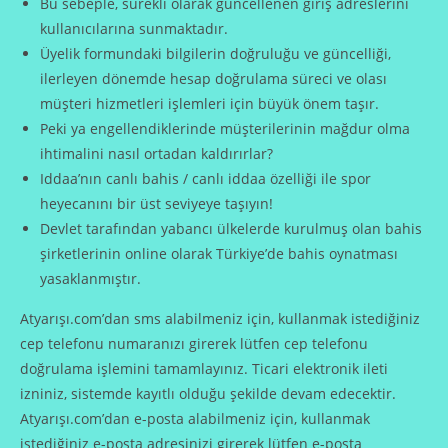
Bu sebeple, sürekli olarak güncellenen giriş adreslerini
kullanıcılarına sunmaktadır.
Üyelik formundaki bilgilerin doğruluğu ve güncelliği,
ilerleyen dönemde hesap doğrulama süreci ve olası
müşteri hizmetleri işlemleri için büyük önem taşır.
Peki ya engellendiklerinde müşterilerinin mağdur olma
ihtimalini nasıl ortadan kaldırırlar?
Iddaa’nın canlı bahis / canlı iddaa özelliği ile spor
heyecanını bir üst seviyeye taşıyın!
Devlet tarafından yabancı ülkelerde kurulmuş olan bahis
şirketlerinin online olarak Türkiye’de bahis oynatması
yasaklanmıştır.
Atyarışı.com’dan sms alabilmeniz için, kullanmak istediğiniz
cep telefonu numaranızı girerek lütfen cep telefonu
doğrulama işlemini tamamlayınız. Ticari elektronik ileti
izniniz, sistemde kayıtlı olduğu şekilde devam edecektir.
Atyarışı.com’dan e-posta alabilmeniz için, kullanmak
istediğiniz e-posta adresinizi girerek lütfen e-posta