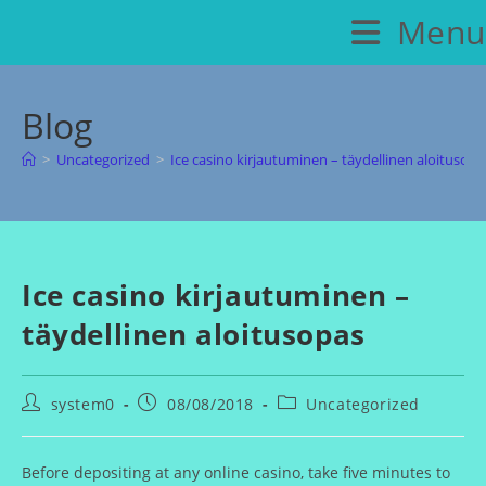
Skip
Menu
to
content
Blog
>
Uncategorized
>
Ice casino kirjautuminen – täydellinen aloitusopa
Ice casino kirjautuminen –
täydellinen aloitusopas
Auteur/autrice
Publication
Post
system0
08/08/2018
Uncategorized
de
publiée :
category:
la
publication :
Before depositing at any online casino, take five minutes to