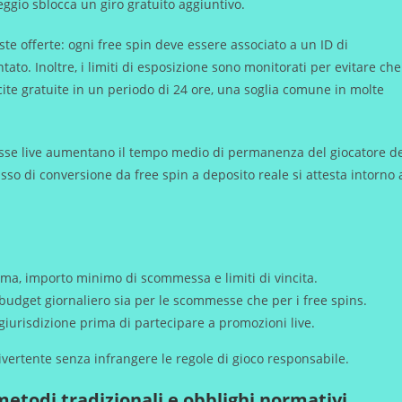
eggio sblocca un giro gratuito aggiuntivo.
te offerte: ogni free spin deve essere associato a un ID di
ato. Inoltre, i limiti di esposizione sono monitorati per evitare che
ite gratuite in un periodo di 24 ore, una soglia comune in molte
messe live aumentano il tempo medio di permanenza del giocatore d
asso di conversione da free spin a deposito reale si attesta intorno 
ima, importo minimo di scommessa e limiti di vincita.
 budget giornaliero sia per le scommesse che per i free spins.
 giurisdizione prima di partecipare a promozioni live.
vertente senza infrangere le regole di gioco responsabile.
metodi tradizionali e obblighi normativi