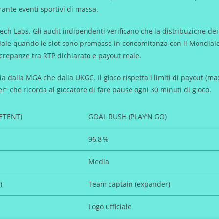
rante eventi sportivi di massa.
ech Labs. Gli audit indipendenti verificano che la distribuzione dei
ruciale quando le slot sono promosse in concomitanza con il Mondiale
crepanze tra RTP dichiarato e payout reale.
a dalla MGA che dalla UKGC. Il gioco rispetta i limiti di payout (ma
” che ricorda al giocatore di fare pause ogni 30 minuti di gioco.
ETENT)
GOAL RUSH (PLAY’N GO)
96,8 %
Media
)
Team captain (expander)
Logo ufficiale