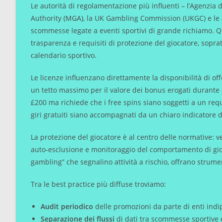
Le autorità di regolamentazione più influenti – l’Agenzia 
Authority (MGA), la UK Gambling Commission (UKGC) e le a
scommesse legate a eventi sportivi di grande richiamo. Qu
trasparenza e requisiti di protezione del giocatore, sop
calendario sportivo.
Le licenze influenzano direttamente la disponibilità di offe
un tetto massimo per il valore dei bonus erogati durant
£200 ma richiede che i free spins siano soggetti a un req
giri gratuiti siano accompagnati da un chiaro indicatore d
La protezione del giocatore è al centro delle normative: veri
auto‑esclusione e monitoraggio del comportamento di gio
gambling” che segnalino attività a rischio, offrano strume
Tra le best practice più diffuse troviamo:
Audit periodico
delle promozioni da parte di enti indip
Separazione dei flussi
di dati tra scommesse sportive e 