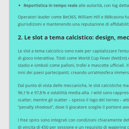
Reportistica in tempo reale
alle autorità, con log dett
Operatori leader come Bet365, William Hill e 888casino h
giurisdizioni e mantenendo una reputazione di affidabili
2. Le slot a tema calcistico: design, m
Le slot a tema calcistico sono nate per capitalizzare l’en
di gioco interattiva. Titoli come World Cup Fever (NetEnt) e
stadio e simboli come palloni, trofei e mascotte ufficiali
inni dei paesi partecipanti, creando un’atmosfera immers
Dal punto di vista delle meccaniche, le slot calcistiche ma
96,1 % e 97,8 % e volatilità media‑alta. I wild sono rapprese
scatter, mentre gli scatter – spesso il logo del torneo – att
“penalty shootout”, dove il giocatore sceglie il portiere avv
I free spins sono integrati con condizioni chiaramente defin
di vincita di €50 per sessione e un requisito di wagering 