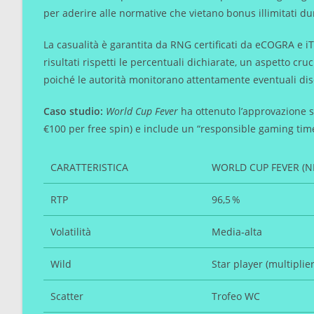
per aderire alle normative che vietano bonus illimitati du
La casualità è garantita da RNG certificati da eCOGRA e iT
risultati rispetti le percentuali dichiarate, un aspetto c
poiché le autorità monitorano attentamente eventuali dis
Caso studio:
World Cup Fever
ha ottenuto l’approvazione si
€100 per free spin) e include un “responsible gaming timer
CARATTERISTICA
WORLD CUP FEVER (N
RTP
96,5 %
Volatilità
Media‑alta
Wild
Star player (multiplier
Scatter
Trofeo WC