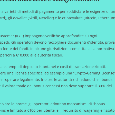
na varietà di metodi di pagamento per soddisfare le esigenze di u
d), gli e‑wallet (Skrill, Neteller) e le criptovalute (Bitcoin, Ethereum
customer (KYC) impongono verifiche approfondite su ogni
spetti. Gli operatori devono raccogliere documenti d’identità, prova
la fonte dei fondi. In alcune giurisdizioni, come l’Italia, la normativa
riori a €10.000 alle autorità fiscali.
le, tempi di deposito istantanei e costi di transazione ridotti.
sedere una licenza specifica, ad esempio una “Crypto‑Gaming License
er operare legalmente. Inoltre, le autorità richiedono che i bonus,
”: il valore totale dei bonus concessi non deve superare il 30 % del
violare le norme, gli operatori adottano meccanismi di “bonus
ins è limitato a €100 per utente, e il requisito di wagering è fissato