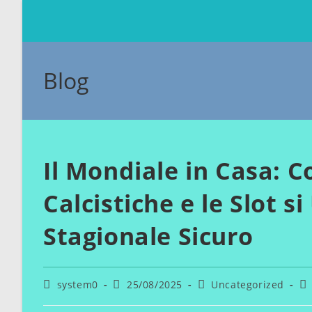
Skip
to
content
Blog
Il Mondiale in Casa:
Calcistiche e le Slot s
Stagionale Sicuro
Auteur/autrice
Publication
Post
Co
system0
25/08/2025
Uncategorized
de
publiée :
category:
de
la
la