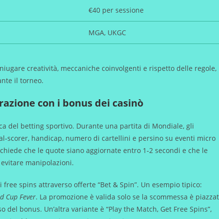
€40 per sessione
MGA, UKGC
niugare creatività, meccaniche coinvolgenti e rispetto delle regole,
nte il torneo.
razione con i bonus dei casinò
 del betting sportivo. Durante una partita di Mondiale, gli
oal‑scorer, handicap, numero di cartellini e persino su eventi micro
richiede che le quote siano aggiornate entro 1‑2 secondi e che le
r evitare manipolazioni.
ree spins attraverso offerte “Bet & Spin”. Un esempio tipico:
d Cup Fever
. La promozione è valida solo se la scommessa è piazza
o del bonus. Un’altra variante è “Play the Match, Get Free Spins”,