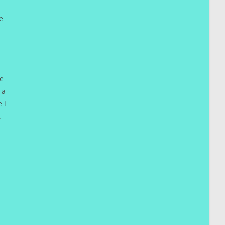
e
ce
 a
 i
.