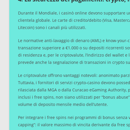
Durante il Mondiale, i casinò online devono supportare u
clientela globale. Le carte di credito/debito (Visa, Mastercar
Litecoin) sono i canali più utilizzati.
Le normative anti‑lavaggio di denaro (AML) e know‑your‑
transazione superiore a €1.000 o su depositi ricorrenti so
di residenza e, per le criptovalute, l’indirizzo del wallet e 
prevede anche la segnalazione di transazioni in crypto supe
Le criptovalute offrono vantaggi notevoli: anonimato parzia
Tuttavia, i fornitori di servizi crypto‑casino devono pos
rilasciata dalla MGA o dalla Curacao eGaming Authority, p
inclusi i free spins, non siano utilizzati per “bonus abuse
volume di deposito mensile medio dell’utente.
Per integrare i free spins nei programmi di bonus senza 
capping”: il valore massimo di vincita derivante da free sp