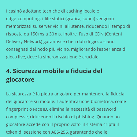
I casinò adottano tecniche di caching locale e
edge‑computing: i file statici (grafica, suoni) vengono
memorizzati su server vicini all’utente, riducendo il tempo di
risposta da 150 ms a 30 ms. Inoltre, l’uso di CDN (Content
Delivery Network) garantisce che i dati di gioco siano
consegnati dal nodo più vicino, migliorando l’esperienza di
gioco live, dove la sincronizzazione è cruciale.
4. Sicurezza mobile e fiducia del
giocatore
La sicurezza è la pietra angolare per mantenere la fiducia
del giocatore su mobile. L’autenticazione biometrica, come
fingerprint o Face ID, elimina la necessità di password
complesse, riducendo il rischio di phishing. Quando un
giocatore accede con il proprio volto, il sistema cripta il
token di sessione con AES‑256, garantendo che le