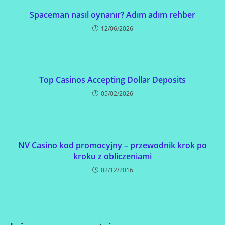
Spaceman nasıl oynanır? Adım adım rehber
12/06/2026
Top Casinos Accepting Dollar Deposits
05/02/2026
NV Casino kod promocyjny – przewodnik krok po
kroku z obliczeniami
02/12/2016