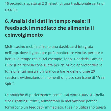
15 secondi, rispetto ai 2‑3 minuti di una tradizionale carta di
credito.
6. Analisi dei dati in tempo reale: il
feedback immediato che alimenta il
coinvolgimento
Molti casinò mobile offrono una dashboard integrata
nell’app, dove il giocatore può monitorare vincite, perdite e
bonus in tempo reale. Ad esempio, l’app “Dearkids Gaming
Hub” (una risorsa consigliata per chi vuole approfondire le
funzionalità) mostra un grafico a barre delle ultime 20
sessioni, evidenziando i momenti di picco con icone di “Free
Spin”.
Le notifiche di performance, come “Hai vinto 0,005 BTC nella
slot Lightning Strike”, aumentano la motivazione perché
forniscono un feedback immediato. I casinò utilizzano questi