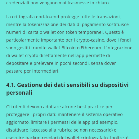
credenziali non vengano mai trasmesse in chiaro.
La crittografia end‑to‑end protegge tutte le transazioni,
mentre la tokenizzazione dei dati di pagamento sostituisce
numeri di carta o wallet con token temporanei. Questo è
particolarmente importante per i crypto‑casino, dove i fondi
sono gestiti tramite wallet Bitcoin o Ethereum. L’integrazione
di wallet crypto direttamente nell’app permette di
depositare e prelevare in pochi secondi, senza dover
passare per intermediari.
4.1. Gestione dei dati sensibili su dispositivi
personali
Gli utenti devono adottare alcune best practice per
proteggere i propri dati: mantenere il sistema operativo
aggiornato, limitare i permessi delle app (ad esempio,
disattivare l’accesso alla rubrica se non necessario) e
eseguire backup regolari del wallet criptografato. Inoltre, è