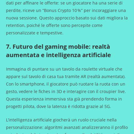
dati per affinare le offerte: se un giocatore ha una serie di
perdite, riceve un “Bonus Crypto 10 %” per incoraggiare una
nuova sessione. Questo approccio basato sui dati migliora la
retention, poiché le offerte sono percepite come
personalizzate e tempestive.
7. Futuro del gaming mobile: realtà
aumentata e intelligenza artificiale
Immagina di puntare su un tavolo da roulette virtuale che
appare sul tavolo di casa tua tramite AR (realtà aumentata).
Con lo smartphone, il giocatore può ruotare la ruota con un
gesto, vedere le fiches in 3D e interagire con il croupier live.
Questa esperienza immersiva sta già prendendo forma in
progetti pilota, dove la latenza è ridotta grazie al 5G.
L’intelligenza artificiale giocherà un ruolo cruciale nella
personalizzazione: algoritmi avanzati analizzeranno il profilo