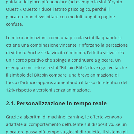
guidata del gioco più popolare (ad esempio la slot “Crypto
Quest”). Questo riduce l’attrito psicologico, perché il
giocatore non deve lottare con moduli lunghi o pagine
confuse.
Le micro‑animazioni, come una piccola scintilla quando si
ottiene una combinazione vincente, rinforzano la percezione
di vittoria. Anche se la vincita è minima, l’effetto visivo crea
un ricordo positivo che spinge a continuare a giocare. Un
esempio concreto è la slot “Bitcoin Blitz”, dove ogni volta che
il simbolo del Bitcoin compare, una breve animazione di
fuoco d’artificio appare, aumentando il tasso di retention del
12 % rispetto a versioni senza animazione.
2.1. Personalizzazione in tempo reale
Grazie a algoritmi di machine learning, le offerte vengono
adattate al comportamento dell’utente sul dispositivo. Se un
giocatore passa più tempo su giochi di roulette, il sistema gli