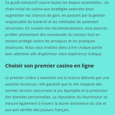
Ce guide exhaustif couvre toutes les étapes essentielles : du
choix initial du casino aux stratégies avancées pour
augmenter vos chances de gain, en passant par la gestion
responsable du bankroll et les méthodes de paiement
sécurisées. En suivant nos recommandations, vous pourrez
profiter pleinement des nouveautés du secteur tout en
restant protégé contre les arnaques et les pratiques
douteuses. Nous vous invitons donc à lire chaque partie
avec attention afin d’optimiser votre expérience ludique.
Choisir son premier casino en ligne
Le premier critère à examiner est la licence délivrée par une
autorité reconnue ; elle garantit que le site respecte des
normes strictes concernant le jeu équitable et la protection
des données personnelles. La réputation du fournisseur se
mesure également à travers la durée d’existence du site et
aux avis vérifiés des joueurs français.