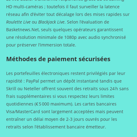
HD multi‑caméras ; toutefois il faut surveiller la latence
réseau afin d’éviter tout décalage lors des mises rapides sur
Roulette Live
ou
Blackjack Live
. Selon l’évaluation de
Basketnews.Net, seuls quelques opérateurs garantissent
une résolution minimale de 1080p avec audio synchronisé
pour préserver l’immersion totale.
Méthodes de paiement sécurisées
Les portefeuilles électroniques restent privilégiés par leur
rapidité : PayPal permet un dépôt instantané tandis que
Skrill ou Neteller offrent souvent des retraits sous 24 h sans
frais supplémentaires si vous respectez leurs limites
quotidiennes (€ 5 000 maximum). Les cartes bancaires
Visa/MasterCard sont largement acceptées mais peuvent
entraîner un délai moyen de 2‑3 jours ouvrés pour les
retraits selon l’établissement bancaire émetteur.