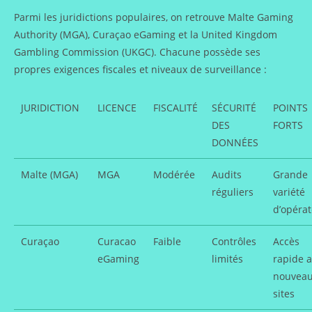
Parmi les juridictions populaires, on retrouve Malte Gaming
Authority (MGA), Curaçao eGaming et la United Kingdom
Gambling Commission (UKGC). Chacune possède ses
propres exigences fiscales et niveaux de surveillance :
JURIDICTION
LICENCE
FISCALITÉ
SÉCURITÉ
POINTS
DES
FORTS
DONNÉES
Malte (MGA)
MGA
Modérée
Audits
Grande
réguliers
variété
d’opéra
Curaçao
Curacao
Faible
Contrôles
Accès
eGaming
limités
rapide 
nouvea
sites