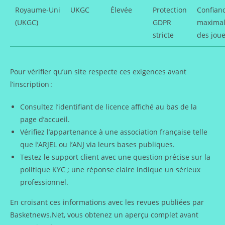
Royaume‑Uni
UKGC
Élevée
Protection
Confian
(UKGC)
GDPR
maxima
stricte
des jou
Pour vérifier qu’un site respecte ces exigences avant
l’inscription :
Consultez l’identifiant de licence affiché au bas de la
page d’accueil.
Vérifiez l’appartenance à une association française telle
que l’ARJEL ou l’ANJ via leurs bases publiques.
Testez le support client avec une question précise sur la
politique KYC ; une réponse claire indique un sérieux
professionnel.
En croisant ces informations avec les revues publiées par
Basketnews.Net, vous obtenez un aperçu complet avant