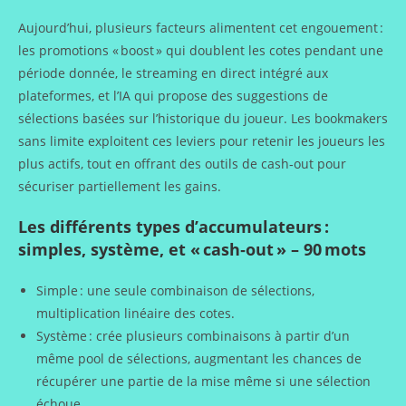
Aujourd’hui, plusieurs facteurs alimentent cet engouement :
les promotions « boost » qui doublent les cotes pendant une
période donnée, le streaming en direct intégré aux
plateformes, et l’IA qui propose des suggestions de
sélections basées sur l’historique du joueur. Les bookmakers
sans limite exploitent ces leviers pour retenir les joueurs les
plus actifs, tout en offrant des outils de cash‑out pour
sécuriser partiellement les gains.
Les différents types d’accumulateurs :
simples, système, et « cash‑out » – 90 mots
Simple : une seule combinaison de sélections,
multiplication linéaire des cotes.
Système : crée plusieurs combinaisons à partir d’un
même pool de sélections, augmentant les chances de
récupérer une partie de la mise même si une sélection
échoue.