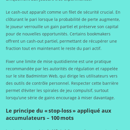
Le cash‑out apparaît comme un filet de sécurité crucial. En
clôturant le pari lorsque la probabilité de perte augmente,
le joueur verrouille un gain partiel et préserve son capital
pour de nouvelles opportunités. Certains bookmakers
offrent un cash‑out partiel, permettant de récupérer une
fraction tout en maintenant le reste du pari actif.
Fixer une limite de mise quotidienne est une pratique
recommandée par les autorités de régulation et rappelée
sur le site Badminton Web, qui dirige les utilisateurs vers
des outils de contrôle personnel. Respecter cette barrière
permet d’éviter les spirales de jeu compulsif, surtout
lorsqu’une série de gains encourage à miser davantage.
Le principe du « stop‑loss » appliqué aux
accumulateurs – 100 mots