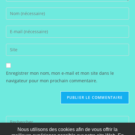
Enter
your
name
Enter
or
your
username
email
Saisir
to
address
l’URL
comment
to
de
comment
votre
Enregistrer mon nom, mon e-mail et mon site dans le
site
navigateur pour mon prochain commentaire.
(facultatif)
Nous utilisons des cookies afin de vous offrir la