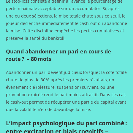
Le stop‑loss consiste à définir à l’avance le pourcentage de
perte maximale acceptable sur un accumulator. Si, après
une ou deux sélections, la mise totale chute sous ce seuil, le
joueur déclenche immédiatement le cash‑out ou abandonne
la mise. Cette discipline empêche les pertes cumulatives et
préserve la santé du bankroll.
Quand abandonner un pari en cours de
route ? – 80 mots
Abandonner un pari devient judicieux lorsque : la cote totale
chute de plus de 30 % après les premiers résultats, un
événement clé (blessure, suspension) survient, ou une
promotion expirée rend le pari moins attractif. Dans ces cas,
le cash‑out permet de récupérer une partie du capital avant
que la volatilité n’érode davantage la mise.
L’impact psychologique du pari combiné :
entre excitation et biais cognitifs –