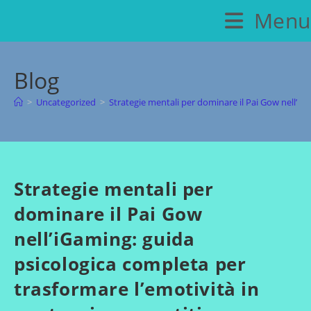
Skip
Menu
to
content
Blog
>
Uncategorized
>
Strategie mentali per dominare il Pai Gow nell’iG
Strategie mentali per
dominare il Pai Gow
nell’iGaming: guida
psicologica completa per
trasformare l’emotività in