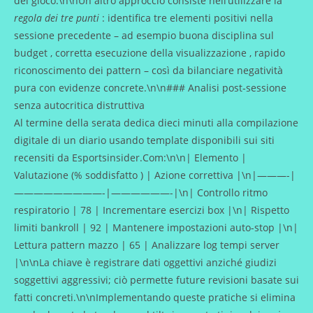
del gioco.\n\nUn altro approccio consiste nell’utilizzare la
regola dei tre punti
: identifica tre elementi positivi nella
sessione precedente – ad esempio buona disciplina sul
budget , corretta esecuzione della visualizzazione , rapido
riconoscimento dei pattern – così da bilanciare negatività
pura con evidenze concrete.\n\n### Analisi post‑sessione
senza autocritica distruttiva
Al termine della serata dedica dieci minuti alla compilazione
digitale di un diario usando template disponibili sui siti
recensiti da Esportsinsider.Com:\n\n| Elemento |
Valutazione (% soddisfatto ) | Azione correttiva |\n|———-|
—————————-|——————-|\n| Controllo ritmo
respiratorio | 78 | Incrementare esercizi box |\n| Rispetto
limiti bankroll | 92 | Mantenere impostazioni auto-stop |\n|
Lettura pattern mazzo | 65 | Analizzare log tempi server
|\n\nLa chiave è registrare dati oggettivi anziché giudizi
soggettivi aggressivi; ciò permette future revisioni basate sui
fatti concreti.\n\nImplementando queste pratiche si elimina