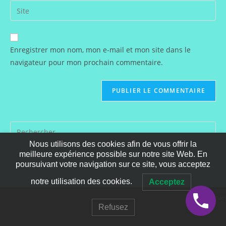
email
Saisir
to
address
l’URL
comment
to
de
comment
votre
Enregistrer mon nom, mon e-mail et mon site dans le
site
navigateur pour mon prochain commentaire.
(facultatif)
Nous utilisons des cookies afin de vous offrir la
meilleure expérience possible sur notre site Web. En
poursuivant votre navigation sur ce site, vous acceptez
notre utilisation des cookies.
Acceptez
Accuei
Refusez