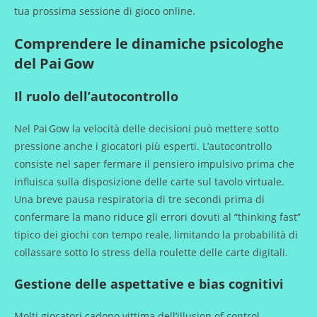
tua prossima sessione di gioco online.
Comprendere le dinamiche psicologhe
del Pai Gow
Il ruolo dell’autocontrollo
Nel Pai Gow la velocità delle decisioni può mettere sotto
pressione anche i giocatori più esperti. L’autocontrollo
consiste nel saper fermare il pensiero impulsivo prima che
influisca sulla disposizione delle carte sul tavolo virtuale.
Una breve pausa respiratoria di tre secondi prima di
confermare la mano riduce gli errori dovuti al “thinking fast”
tipico dei giochi con tempo reale, limitando la probabilità di
collassare sotto lo stress della roulette delle carte digitali.
Gestione delle aspettative e bias cognitivi
Molti giocatori cadono vittima dell’illusion of control,