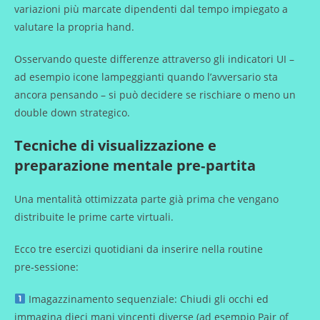
variazioni più marcate dipendenti dal tempo impiegato a
valutare la propria hand.
Osservando queste differenze attraverso gli indicatori UI –
ad esempio icone lampeggianti quando l’avversario sta
ancora pensando – si può decidere se rischiare o meno un
double down strategico.
Tecniche di visualizzazione e
preparazione mentale pre‑partita
Una mentalità ottimizzata parte già prima che vengano
distribuite le prime carte virtuali.
Ecco tre esercizi quotidiani da inserire nella routine
pre‑sessione:
Imagazzinamento sequenziale: Chiudi gli occhi ed
immagina dieci mani vincenti diverse (ad esempio Pair of