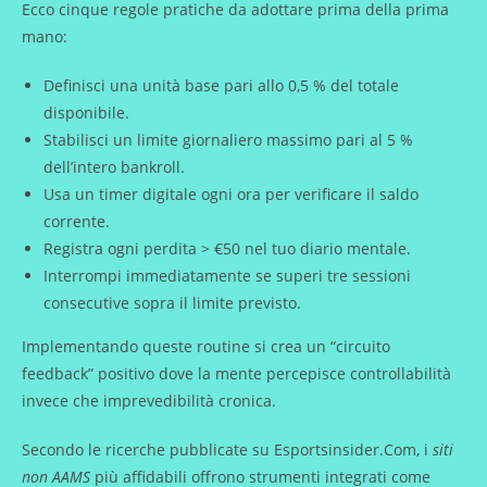
Ecco cinque regole pratiche da adottare prima della prima
mano:
Definisci una unità base pari allo 0,5 % del totale
disponibile.
Stabilisci un limite giornaliero massimo pari al 5 %
dell’intero bankroll.
Usa un timer digitale ogni ora per verificare il saldo
corrente.
Registra ogni perdita > €50 nel tuo diario mentale.
Interrompi immediatamente se superi tre sessioni
consecutive sopra il limite previsto.
Implementando queste routine si crea un “circuito
feedback” positivo dove la mente percepisce controllabilità
invece che imprevedibilità cronica.
Secondo le ricerche pubblicate su Esportsinsider.Com, i
siti
non AAMS
più affidabili offrono strumenti integrati come