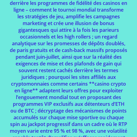
derrière les programmes de fidélité des casinos en
ligne – comment le tournoi mondial transforme
les stratégies de jeu, amplifie les campagnes
marketing et crée une illusion de bonus
gigantesques qui attire à la fois les parieurs
occasionnels et les high rollers ; un regard
analytique sur les promesses de dépôts doublés,
de paris gratuits et de cash‑back massifs proposés
pendant juin‑juillet, ainsi que sur la réalité des
exigences de mise et des plafonds de gain qui
souvent restent cachés derrière les termes
juridiques ; pourquoi les sites affiliés aux
cryptomonnaies comme certains **casino crypto
en ligne** adaptent leurs offres pour exploiter
l’engouement mondial tout en proposant des
programmes VIP exclusifs aux détenteurs d’ETH
ou de BTC ; décryptage des mécanismes de points
accumulés sur chaque mise sportive ou chaque
spin au jackpot progressif dans un cadre où le RTP
moyen varie entre 95 % et 98 %, avec une volatilité