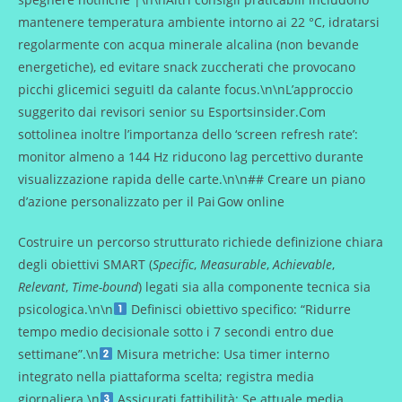
mantenere temperatura ambiente intorno ai 22 °C, idratarsi
regolarmente con acqua minerale alcalina (non bevande
energetiche), ed evitare snack zuccherati che provocano
picchi glicemici seguitI da calante focus.\n\nL’approccio
suggerito dai revisori senior su Esportsinsider.Com
sottolinea inoltre l’importanza dello ‘screen refresh rate’:
monitor almeno a 144 Hz riducono lag percettivo durante
visualizzazione rapida delle carte.\n\n## Creare un piano
d’azione personalizzato per il Pai Gow online
Costruire un percorso strutturato richiede definizione chiara
degli obiettivi SMART (
Specific
,
Measurable
,
Achievable
,
Relevant
,
Time-bound
) legati sia alla componente tecnica sia
psicologica.\n\n
Definisci obiettivo specifico: “Ridurre
tempo medio decisionale sotto i 7 secondi entro due
settimane”.\n
Misura metriche: Usa timer interno
integrato nella piattaforma scelta; registra media
giornaliera.\n
Assicurati fattibilità: Se attuale media