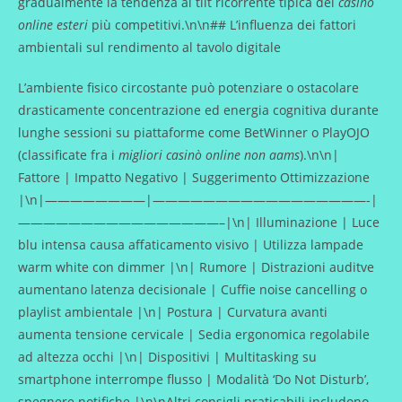
gradualmente la tendenza al tilt ricorrente tipica dei
casino
online esteri
più competitivi.\n\n## L’influenza dei fattori
ambientali sul rendimento al tavolo digitale
L’ambiente fisico circostante può potenziare o ostacolare
drasticamente concentrazione ed energia cognitiva durante
lunghe sessioni su piattaforme come BetWinner o PlayOJO
(classificate fra i
migliori casinò online non aams
).\n\n|
Fattore | Impatto Negativo | Suggerimento Ottimizzazione
|\n|————————|—————————————————-|
————————————————–|\n| Illuminazione | Luce
blu intensa causa affaticamento visivo | Utilizza lampade
warm white con dimmer |\n| Rumore | Distrazioni auditve
aumentano latenza decisionale | Cuffie noise cancelling o
playlist ambientale |\n| Postura | Curvatura avanti
aumenta tensione cervicale | Sedia ergonomica regolabile
ad altezza occhi |\n| Dispositivi | Multitasking su
smartphone interrompe flusso | Modalità ‘Do Not Disturb’,
spegnere notifiche |\n\nAltri consigli praticabili includono