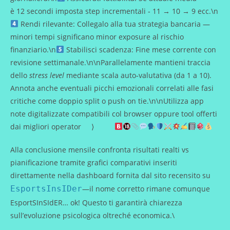
è 12 secondi imposta step incrementali ‑ 11 → 10 → 9 ecc.\n
Rendi rilevante: Collegalo alla tua strategia bancaria —
minori tempi significano minor exposure al rischio
finanziario.\n
Stabilisci scadenza: Fine mese corrente con
revisione settimanale.\n\nParallelamente mantieni traccia
dello
stress level
mediante scala auto‐valutativa (da 1 a 10).
Annota anche eventuali picchi emozionali correlati alle fasi
critiche come doppio split o push on tie.\n\nUtilizza app
note digitalizzate compatibili col browser oppure tool offerti
dai migliori operator​​⁠⁠⁠⁠⁠⁠​​⁠⁠​​⁠
Alla conclusione mensile confronta risultati real­ti vs
pianificazio­ne tramite grafici comparativi inseriti
direttamente nella dashboard fornita dal sito recensito su
EsportsInsIDer
—il nome corretto rimane comunque
EsportSInSIdER… ok! Questo ti garantirà chiarezza
sull’evoluzione psicologica oltreché economica.\