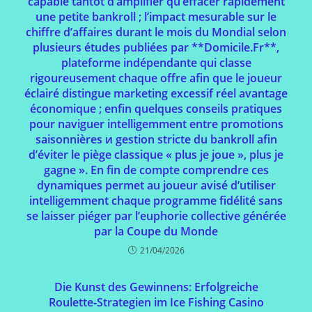
capable tantôt d’amplifier qu’effacer rapidement
une petite bankroll ; l’impact mesurable sur le
chiffre d’affaires durant le mois du Mondial selon
plusieurs études publiées par **Domicile.Fr**,
plateforme indépendante qui classe
rigoureusement chaque offre afin que le joueur
éclairé distingue marketing excessif réel avantage
économique ; enfin quelques conseils pratiques
pour naviguer intelligemment entre promotions
saisonnières и gestion stricte du bankroll afin
d’éviter le piège classique « plus je joue », plus je
gagne ». En fin de compte comprendre ces
dynamiques permet au joueur avisé d’utiliser
intelligemment chaque programme fidélité sans
se laisser piéger par l’euphorie collective générée
par la Coupe du Monde
21/04/2026
Die Kunst des Gewinnens: Erfolgreiche
Roulette‑Strategien im Ice Fishing Casino