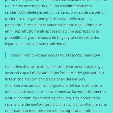
RTP medio intorno al 96 % e una volatilità moderata,
rendendolo ideale sia per chi cerca azioni rapide sia per chi
preferisce una gestione più riflessiva delle mani. La
popolarità è cresciuta esponenzialmente negli ultimi due
anni, soprattutto tra gli appassionati che apprezzano la
possibilità di giocare senza limiti geografici né restrizioni
legate alle licenze AAMS tradizionali.
Scopri i migliori casino non‑AAMS su Esportsinsider.com.
L’obiettivo di questo articolo è fornire strumenti psicologici
avanzati capaci di elevare le performance dei giocatori oltre
le tecniche meccaniche tradizionali del Pai Gow.
Analizzeremo autocontrollo, gestione del bankroll, lettura
del tavolo virtuale e resilienza emotiva, facendo riferimento
a studi condotti da Esportsinsider.Com, sito leader nella
recensione dei
migliori casinò online non aams
. Alla fine avrai
una roadmap mentale concreta da applicare subito nella