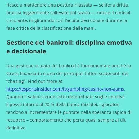
riesce a mantenere una postura rilassata — schiena dritta,
braccia leggermente sollevate dal tavolo — riduce il cortisol
circulante, migliorando così l’acuità decisionale durante la
fase critica della classificazione delle mani.
Gestione del bankroll: disciplina emotiva
e decisionale
Una gestione oculata del bankroll è fondamentale perché lo
stress finanziario è uno dei principali fattori scatenanti del
“chasing”. Find out more at
https://esportsinsider.com/it/gambling/casino-non-aams
.
Quando il saldo scende sotto determinate soglie emotive
(spesso intorno al 20 % della banca iniziale), i giocatori
tendono a incrementare le puntate nella speranza rapida di
recupero – comportamento che porta quasi sempre al tilt
definitivo.