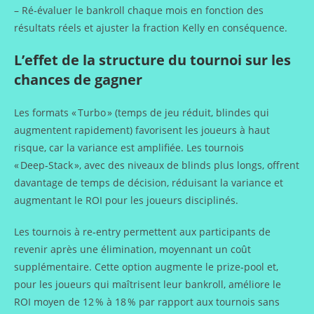
– Ré‑évaluer le bankroll chaque mois en fonction des
résultats réels et ajuster la fraction Kelly en conséquence.
L’effet de la structure du tournoi sur les
chances de gagner
Les formats « Turbo » (temps de jeu réduit, blindes qui
augmentent rapidement) favorisent les joueurs à haut
risque, car la variance est amplifiée. Les tournois
« Deep‑Stack », avec des niveaux de blinds plus longs, offrent
davantage de temps de décision, réduisant la variance et
augmentant le ROI pour les joueurs disciplinés.
Les tournois à re‑entry permettent aux participants de
revenir après une élimination, moyennant un coût
supplémentaire. Cette option augmente le prize‑pool et,
pour les joueurs qui maîtrisent leur bankroll, améliore le
ROI moyen de 12 % à 18 % par rapport aux tournois sans