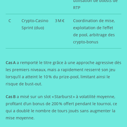
utilisation de boosts de
RTP
C
Crypto‑Casino
3 M €
Coordination de mise,
Sprint (duo)
exploitation de l’effet
de pool, arbitrage des
crypto‑bonus
Cas A
a remporté le titre grâce à une approche agressive dès
les premiers niveaux, mais a rapidement resserré son jeu
lorsqu’il a atteint le 10 % du prize‑pool, limitant ainsi le
risque de bust‑out.
Cas B
a misé sur un slot « Starburst » à volatilité moyenne,
profitant d’un bonus de 200 % offert pendant le tournoi, ce
qui a doublé le nombre de tours joués sans augmenter la
mise moyenne.