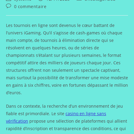
de
publiée :
category:
Commentaires
0 commentaire
la
de
publication :
la
publication :
Les tournois en ligne sont devenus le cœur battant de
l’univers iGaming. Qu’il s’agisse de cash‑games où chaque
main compte, de tournois à élimination directe qui se
résolvent en quelques heures, ou de séries de
championnats s’étalant sur plusieurs semaines, le format
compétitif attire des milliers de joueurs chaque jour. Ces
structures offrent non seulement un spectacle captivant,
mais surtout la possibilité de transformer une mise modeste
en gains à six chiffres, voire en fortunes dépassant le million
d’euros.
Dans ce contexte, la recherche d’un environnement de jeu
fiable est primordiale. Le site
casino en ligne sans
vérification
propose une sélection de plateformes qui allient
rapidité d’inscription et transparence des conditions, ce qui