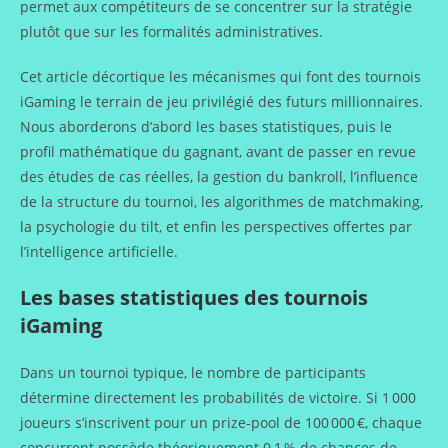
permet aux compétiteurs de se concentrer sur la stratégie
plutôt que sur les formalités administratives.
Cet article décortique les mécanismes qui font des tournois
iGaming le terrain de jeu privilégié des futurs millionnaires.
Nous aborderons d’abord les bases statistiques, puis le
profil mathématique du gagnant, avant de passer en revue
des études de cas réelles, la gestion du bankroll, l’influence
de la structure du tournoi, les algorithmes de matchmaking,
la psychologie du tilt, et enfin les perspectives offertes par
l’intelligence artificielle.
Les bases statistiques des tournois
iGaming
Dans un tournoi typique, le nombre de participants
détermine directement les probabilités de victoire. Si 1 000
joueurs s’inscrivent pour un prize‑pool de 100 000 €, chaque
concurrent possède théoriquement 0,1 % de chances de