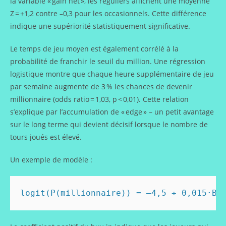
la variable « gain net », les réguliers affichent une moyenne
Z = +1,2 contre –0,3 pour les occasionnels. Cette différence
indique une supériorité statistiquement significative.
Le temps de jeu moyen est également corrélé à la
probabilité de franchir le seuil du million. Une régression
logistique montre que chaque heure supplémentaire de jeu
par semaine augmente de 3 % les chances de devenir
millionnaire (odds ratio = 1,03, p < 0,01). Cette relation
s’explique par l’accumulation de « edge » – un petit avantage
sur le long terme qui devient décisif lorsque le nombre de
tours joués est élevé.
Un exemple de modèle :