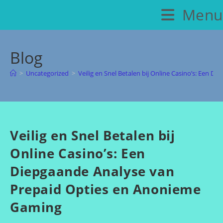
Skip
Menu
to
content
Blog
>
Uncategorized
>
Veilig en Snel Betalen bij Online Casino’s: Een
Veilig en Snel Betalen bij
Online Casino’s: Een
Diepgaande Analyse van
Prepaid Opties en Anonieme
Gaming