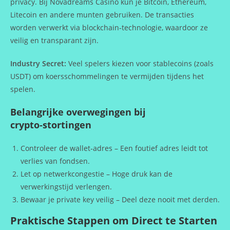
privacy. Bij Novadreams Casino kun je Bitcoin, Ethereum,
Litecoin en andere munten gebruiken. De transacties
worden verwerkt via blockchain‑technologie, waardoor ze
veilig en transparant zijn.
Industry Secret:
Veel spelers kiezen voor stablecoins (zoals
USDT) om koersschommelingen te vermijden tijdens het
spelen.
Belangrijke overwegingen bij
crypto‑stortingen
Controleer de wallet‑adres – Een foutief adres leidt tot
verlies van fondsen.
Let op netwerkcongestie – Hoge druk kan de
verwerkingstijd verlengen.
Bewaar je private key veilig – Deel deze nooit met derden.
Praktische Stappen om Direct te Starten