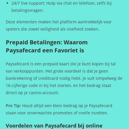
24/7 live support: Hulp via chat en telefoon, zelfs bij
betalingsvragen.
Deze elementen maken het platform aantrekkelijk voor
spelers die zowel veiligheid als snelheid zoeken.
Prepaid Betalingen: Waarom
Paysafecard een Favoriet is
Paysafecard is een prepaid kaart die je kunt kopen bij tal
van verkooppunten. Het grote voordeel is dat je geen
bankrekening of creditcard nodig hebt. Je vult simpelweg de
16‑cijferige code in bij het storten, en het bedrag staat
direct op je casino‑account.
Pro Tip:
Houd altijd een klein bedrag op je Paysafecard
staan voor onverwachte promoties of snelle inzetten.
Voordelen van Paysafecard bij online