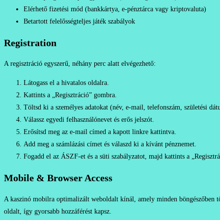
Elérhető fizetési mód (bankkártya, e-pénztárca vagy kriptovaluta)
Betartott felelősségteljes játék szabályok
Registration
A regisztráció egyszerű, néhány perc alatt elvégezhető:
Látogass el a hivatalos oldalra.
Kattints a „Regisztráció” gombra.
Töltsd ki a személyes adatokat (név, e-mail, telefonszám, születési dát
Válassz egyedi felhasználónevet és erős jelszót.
Erősítsd meg az e-mail címed a kapott linkre kattintva.
Add meg a számlázási címet és válaszd ki a kívánt pénznemet.
Fogadd el az ÁSZF-et és a süti szabályzatot, majd kattints a „Regisztrá
Mobile & Browser Access
A kaszinó mobilra optimalizált weboldalt kínál, amely minden böngészőben tö
oldalt, így gyorsabb hozzáférést kapsz.