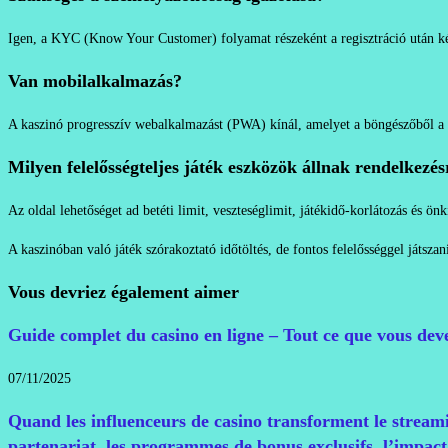
Igen, a KYC (Know Your Customer) folyamat részeként a regisztráció után kér
Van mobilalkalmazás?
A kaszinó progresszív webalkalmazást (PWA) kínál, amelyet a böngészőből a 
Milyen felelősségteljes játék eszközök állnak rendelkezés
Az oldal lehetőséget ad betéti limit, veszteséglimit, játékidő-korlátozás és önki
A kaszinóban való játék szórakoztató időtöltés, de fontos felelősséggel játsza
Vous devriez également aimer
Guide complet du casino en ligne – Tout ce que vous deve
07/11/2025
Quand les influenceurs de casino transforment le streami
partenariat, les programmes de bonus exclusifs, l’impact s