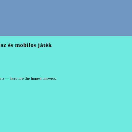
sz és mobilos játék
euro — here are the honest answers.