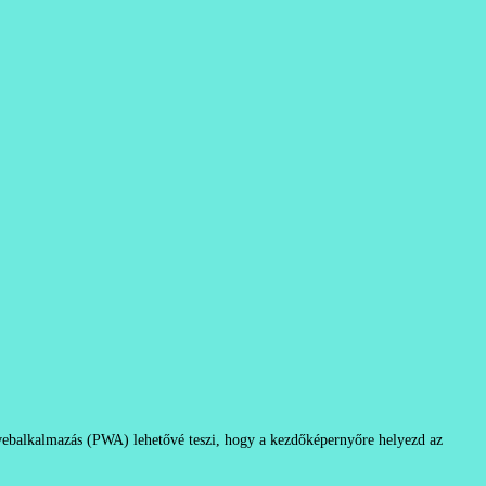
 webalkalmazás (PWA) lehetővé teszi, hogy a kezdőképernyőre helyezd az