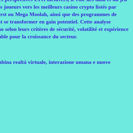
 joueurs vers les meilleurs casino crypto listés par
rburst ou Mega Moolah, ainsi que des programmes de
 se transformer en gain potentiel. Cette analyse
elon leurs critères de sécurité, volatilité et expérience
ble pour la croissance du secteur.
mbina realtà virtuale, interazione umana e nuove