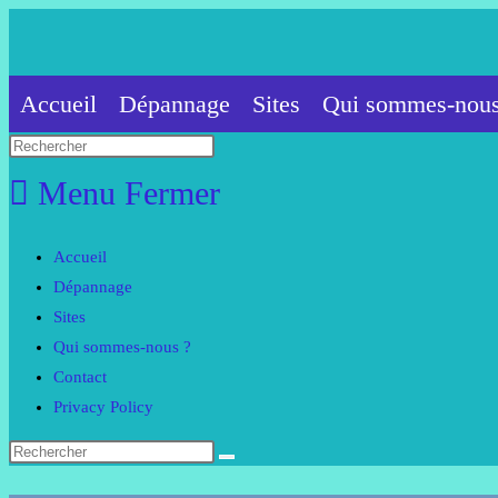
Skip
to
content
Accueil
Dépannage
Sites
Qui sommes-nous
Menu
Fermer
Accueil
Dépannage
Sites
Qui sommes-nous ?
Contact
Privacy Policy