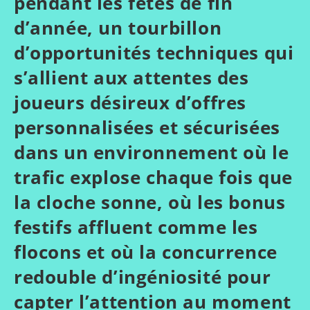
pendant les fêtes de fin
d’année, un tourbillon
d’opportunités techniques qui
s’allient aux attentes des
joueurs désireux d’offres
personnalisées et sécurisées
dans un environnement où le
trafic explose chaque fois que
la cloche sonne, où les bonus
festifs affluent comme les
flocons et où la concurrence
redouble d’ingéniosité pour
capter l’attention au moment