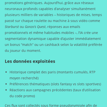
promotions génériques. Aujourd’hui, grâce aux réseaux
neuronaux profonds capables d’analyser simultanément
plusieurs milliers de variables – historiques de mises, temps
passé sur chaque roulette ou machine à sous vidéo comme
Starburst
ou
Gonzo’s Quest
, réponses aux emails
promotionnels et même habitudes mobiles –, l’IA crée une
segmentation dynamique capable d’ajuster immédiatement
un bonus “match” ou un cashback selon la volatilité préférée
du joueur du moment.
Les données exploitées
Historique complet des paris (montants cumulés, RTP
moyen recherché)
Préférences thématiques (slots fantasy vs slots sportives)
Réactions aux campagnes précédentes (taux d’utilisation
du code promo)
Ces flux sont collectés sous forme pseudonymisée afin de