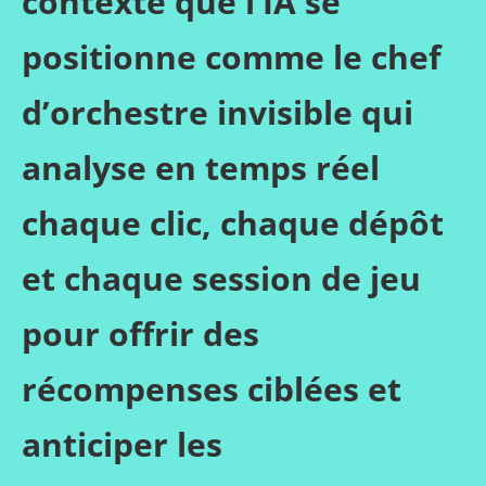
contexte que l’IA se
positionne comme le chef
d’orchestre invisible qui
analyse en temps réel
chaque clic, chaque dépôt
et chaque session de jeu
pour offrir des
récompenses ciblées et
anticiper les