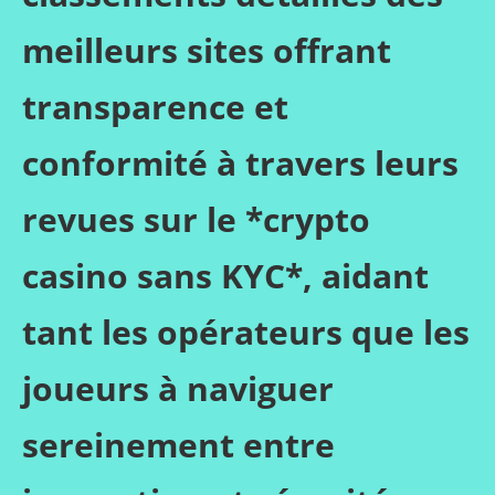
meilleurs sites offrant
transparence et
conformité à travers leurs
revues sur le *crypto
casino sans KYC*, aidant
tant les opérateurs que les
joueurs à naviguer
sereinement entre