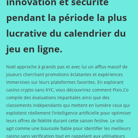
innovation et sécurité
pendant la période la plus
lucrative du calendrier du
jeu en ligne.
Noël approche à grands pas et avec lui un afflux massif de
joueurs cherchant promotions éclatantes et expériences
immersives sur leurs plateformes favorites. En explorant
casino crypto sans KYC, vous découvrirez comment Pixis.Co
compile des évaluations impartiales ainsi que des
classements indépendants qui mettent en lumière ceux qui
exploitent réellement l’intelligence artificielle pour optimiser
leurs offres de fidélité durant cette saison festive. Le site
agit comme une boussole fiable pour identifier les meilleurs
casino sans verification tout en rappelant aux utilisateurs