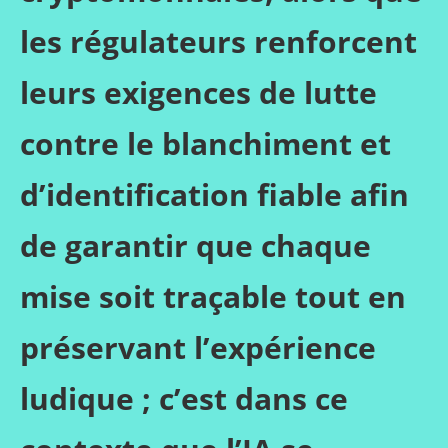
les régulateurs renforcent
leurs exigences de lutte
contre le blanchiment et
d’identification fiable afin
de garantir que chaque
mise soit traçable tout en
préservant l’expérience
ludique ; c’est dans ce