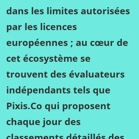
dans les limites autorisées
par les licences
européennes ; au cœur de
cet écosystème se
trouvent des évaluateurs
indépendants tels que
Pixis.Co qui proposent
chaque jour des
classements détaillés des