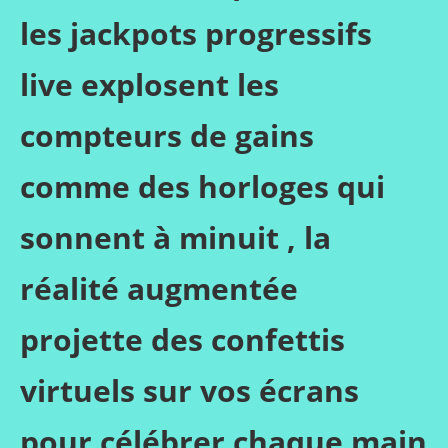
les jackpots progressifs
live explosent les
compteurs de gains
comme des horloges qui
sonnent à minuit , la
réalité augmentée
projette des confettis
virtuels sur vos écrans
pour célébrer chaque main