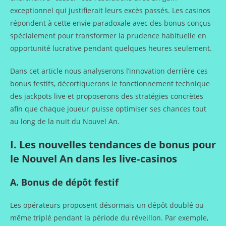
exceptionnel qui justifierait leurs excès passés. Les casinos
répondent à cette envie paradoxale avec des bonus conçus
spécialement pour transformer la prudence habituelle en
opportunité lucrative pendant quelques heures seulement.
Dans cet article nous analyserons l’innovation derrière ces
bonus festifs, décortiquerons le fonctionnement technique
des jackpots live et proposerons des stratégies concrètes
afin que chaque joueur puisse optimiser ses chances tout
au long de la nuit du Nouvel An.
I. Les nouvelles tendances de bonus pour
le Nouvel An dans les live‑casinos
A. Bonus de dépôt festif
Les opérateurs proposent désormais un dépôt doublé ou
même triplé pendant la période du réveillon. Par exemple,