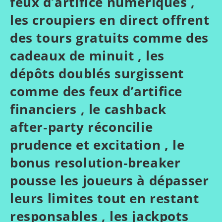
feux d’artifice numériques ,
les croupiers en direct offrent
des tours gratuits comme des
cadeaux de minuit , les
dépôts doublés surgissent
comme des feux d’artifice
financiers , le cashback
after‑party réconcilie
prudence et excitation , le
bonus resolution‑breaker
pousse les joueurs à dépasser
leurs limites tout en restant
responsables , les jackpots