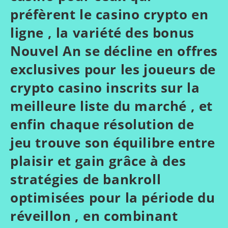
préfèrent le casino crypto en
ligne , la variété des bonus
Nouvel An se décline en offres
exclusives pour les joueurs de
crypto casino inscrits sur la
meilleure liste du marché , et
enfin chaque résolution de
jeu trouve son équilibre entre
plaisir et gain grâce à des
stratégies de bankroll
optimisées pour la période du
réveillon , en combinant