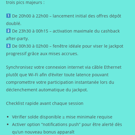
trois pics majeurs :
De 20h00 à 22h00 – lancement initial des offres dépôt
doublé.
De 23h30 à 00h15 – activation maximale du cashback
after‑party.
De 00h30 à 02h00 – fenêtre idéale pour viser le jackpot
progressif grâce aux mises accrues.
Synchronisez votre connexion internet via câble Ethernet
plutôt que Wi‑Fi afin d’éviter toute latence pouvant
compromettre votre participation instantanée lors du
déclenchement automatique du jackpot.
Checklist rapide avant chaque session
Vérifier solde disponible ≥ mise minimale requise
Activer option “notifications push” pour être alerté dès
qu’un nouveau bonus apparaît